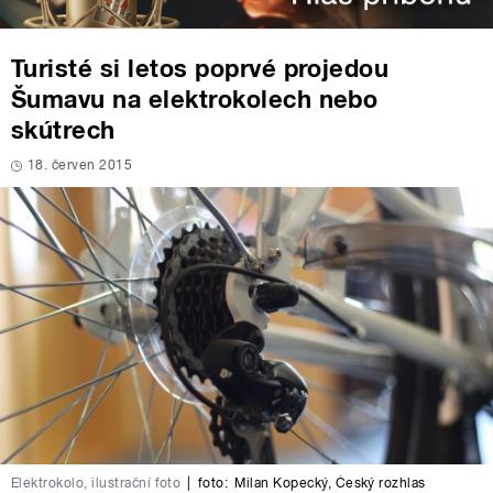
Turisté si letos poprvé projedou
Šumavu na elektrokolech nebo
skútrech
18. červen 2015
Elektrokolo, ilustrační foto
|
foto:
Milan Kopecký
,
Český rozhlas