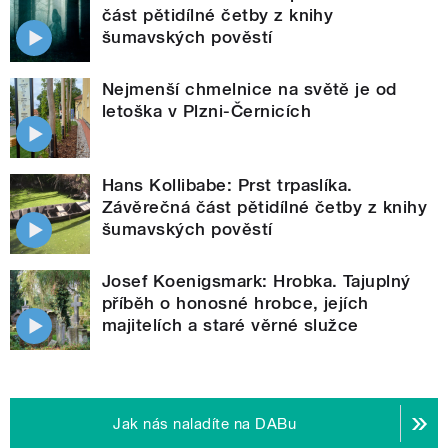
část pětidílné četby z knihy
šumavských pověstí
Nejmenší chmelnice na světě je od
letoška v Plzni-Černicích
Hans Kollibabe: Prst trpaslíka.
Závěrečná část pětidílné četby z knihy
šumavských pověstí
Josef Koenigsmark: Hrobka. Tajuplný
příběh o honosné hrobce, jejích
majitelích a staré věrné služce
Jak nás naladíte na DABu