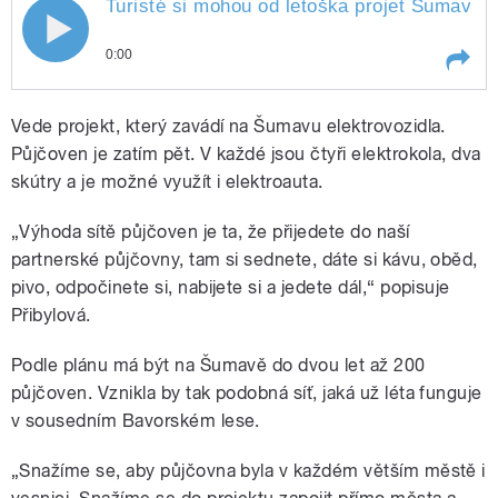
Turisté si mohou od letoška projet Šumavu n
0:00
Play /
Milota
Turisté si mohou od letoška projet
Vede projekt, který zavádí na Šumavu elektrovozidla.
Šumavu na elektrickém kole, skútru
nebo v elektroautě. Podrobnosti
Půjčoven je zatím pět. V každé jsou čtyři elektrokola, dva
zjišťoval reportér Lukáš
skútry a je možné využít i elektroauta.
„Výhoda sítě půjčoven je ta, že přijedete do naší
partnerské půjčovny, tam si sednete, dáte si kávu, oběd,
pivo, odpočinete si, nabijete si a jedete dál,“ popisuje
Přibylová.
pause
Podle plánu má být na Šumavě do dvou let až 200
půjčoven. Vznikla by tak podobná síť, jaká už léta funguje
v sousedním Bavorském lese.
„Snažíme se, aby půjčovna byla v každém větším městě i