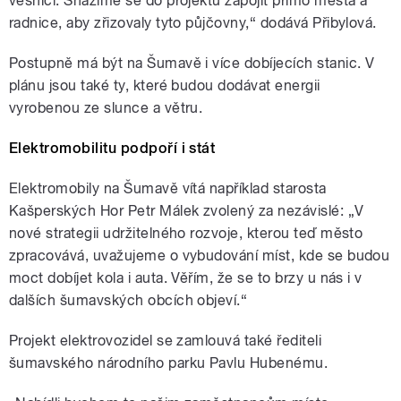
vesnici. Snažíme se do projektu zapojit přímo města a
radnice, aby zřizovaly tyto půjčovny,“ dodává Přibylová.
Postupně má být na Šumavě i více dobíjecích stanic. V
plánu jsou také ty, které budou dodávat energii
vyrobenou ze slunce a větru.
Elektromobilitu podpoří i stát
Elektromobily na Šumavě vítá například starosta
Kašperských Hor Petr Málek zvolený za nezávislé: „V
nové strategii udržitelného rozvoje, kterou teď město
zpracovává, uvažujeme o vybudování míst, kde se budou
moct dobíjet kola i auta. Věřím, že se to brzy u nás i v
dalších šumavských obcích objeví.“
Projekt elektrovozidel se zamlouvá také řediteli
šumavského národního parku Pavlu Hubenému.