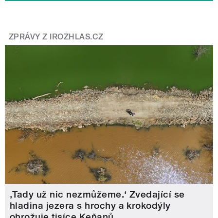
ZPRÁVY Z IROZHLAS.CZ
‚Tady už nic nezmůžeme.‘ Zvedající se
hladina jezera s hrochy a krokodýly
ohrožuje tisíce Keňanů