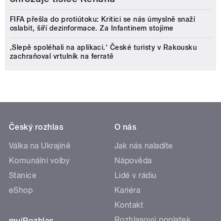
FIFA přešla do protiútoku: Kritici se nás úmyslně snaží
oslabit, šíří dezinformace. Za Infantinem stojíme
‚Slepě spoléhali na aplikaci.‘ České turisty v Rakousku
zachraňoval vrtulník na ferratě
Český rozhlas
O nás
Válka na Ukrajině
Jak nás naladíte
Komunální volby
Nápověda
Stanice
Lidé v rádiu
eShop
Kariéra
Kontakt
Rozhlasový poplatek
mujRozhlas