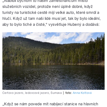
„Nabídli bychom to našim zaměstnancům místo
služebních vozidel, protože není úplně dobré, když
turisty na turistické cestě míjí velké auto, které smrdí a
hlučí. Když už tam naši lidé musí jet, tak by bylo ideální,
aby to bylo tiché a čisté,“ vysvětluje Hubený a dodává:
Čertovo jezero, ledovcové jezero, Šumava
|
foto:
Anna Kottová
„Když se nám povede mít nabíjecí stanice na hlavních