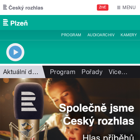
Přejít k hlavnímu obsahu
MENU
ŽIVĚ
PROGRAM
AUDIOARCHIV
KAMERY
Aktuální dění
Program
Pořady
Více
…