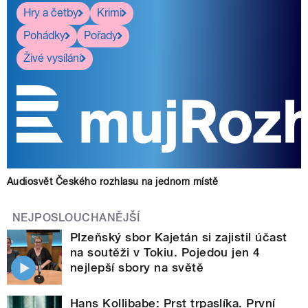
Hry a četby
Krimi
Pohádky
Pořady
Živé vysílání
Audiosvět Českého rozhlasu na jednom místě
NEJPOSLOUCHANĚJŠÍ
Plzeňský sbor Kajetán si zajistil účast
na soutěži v Tokiu. Pojedou jen 4
nejlepší sbory na světě
Hans Kollibabe: Prst trpaslíka. První