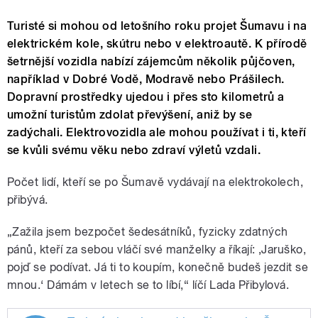
Turisté si mohou od letošního roku projet Šumavu i na
elektrickém kole, skútru nebo v elektroautě. K přírodě
šetrnější vozidla nabízí zájemcům několik půjčoven,
například v Dobré Vodě, Modravě nebo Prášilech.
Dopravní prostředky ujedou i přes sto kilometrů a
umožní turistům zdolat převýšení, aniž by se
zadýchali. Elektrovozidla ale mohou používat i ti, kteří
se kvůli svému věku nebo zdraví výletů vzdali.
Počet lidí, kteří se po Šumavě vydávají na elektrokolech,
přibývá.
„Zažila jsem bezpočet šedesátníků, fyzicky zdatných
pánů, kteří za sebou vláčí své manželky a říkají: ‚Jaruško,
pojď se podívat. Já ti to koupím, konečně budeš jezdit se
mnou.‘ Dámám v letech se to líbí,“ líčí Lada Přibylová.