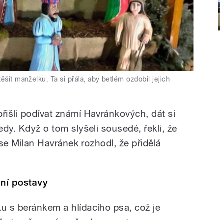
ěšit manželku. Ta si přála, aby betlém ozdobil jejich
řišli podívat známí Havránkových, dát si
edy. Když o tom slyšeli sousedé, řekli, že
k se Milan Havránek rozhodl, že přidělá
ní postavy
ku s beránkem a hlídacího psa, což je