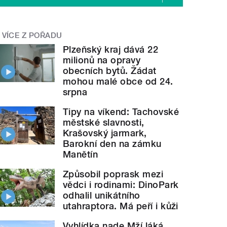
VÍCE Z POŘADU
Plzeňský kraj dává 22
milionů na opravy
obecních bytů. Žádat
mohou malé obce od 24.
srpna
Tipy na víkend: Tachovské
městské slavnosti,
Krašovský jarmark,
Barokní den na zámku
Manětín
Způsobil poprask mezi
vědci i rodinami: DinoPark
odhalil unikátního
utahraptora. Má peří i kůži
Vyhlídka nade Mží láká