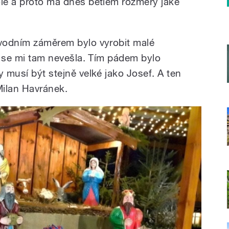
ole a proto má dnes betlém rozměry jaké
ůvodním záměrem bylo vyrobit malé
le se mi tam nevešla. Tím pádem bylo
y musí být stejně velké jako Josef. A ten
Milan Havránek.