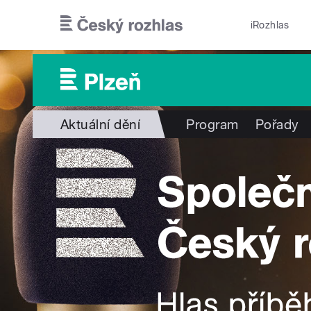
Přejít k hlavnímu obsahu
iRozhlas
Aktuální dění
Program
Pořady