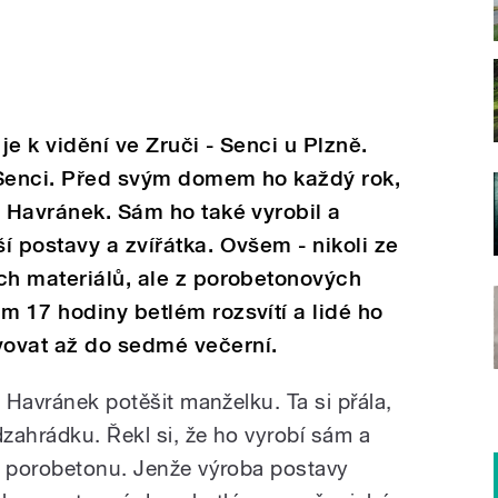
je k vidění ve Zruči - Senci u Plzně.
v Senci. Před svým domem ho každý rok,
n Havránek. Sám ho také vyrobil a
í postavy a zvířátka. Ovšem - nikoli ze
ch materiálů, ale z porobetonových
m 17 hodiny betlém rozsvítí a lidé ho
ovat až do sedmé večerní.
n Havránek potěšit manželku. Ta si přála,
dzahrádku. Řekl si, že ho vyrobí sám a
z porobetonu. Jenže výroba postavy