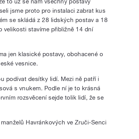
že to už se nám všechny postavy
li jsme proto pro instalaci zabrat kus
ém se skládá z 28 lidských postav a 18
 velikosti stavíme přibližně 14 dní
éma jen klasické postavy, obohacené o
 české vesnice.
 podívat desítky lidí. Mezi ně patří i
sová s vnukem. Podle ní je to krásná
rvním rozsvěcení sejde tolik lidí, že se
.
 manželů Havránkových ve Zruči-Senci