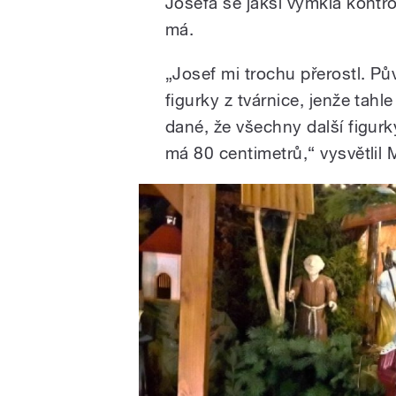
Josefa se jaksi vymkla kontr
má.
„Josef mi trochu přerostl. P
figurky z tvárnice, jenže tah
dané, že všechny další figurk
má 80 centimetrů,“ vysvětlil 