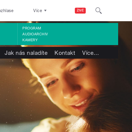
ozhlase
Více
ŽIVĚ
PROGRAM
AUDIOARCHIV
KAMERY
Jak nás naladíte
Kontakt
Více
…