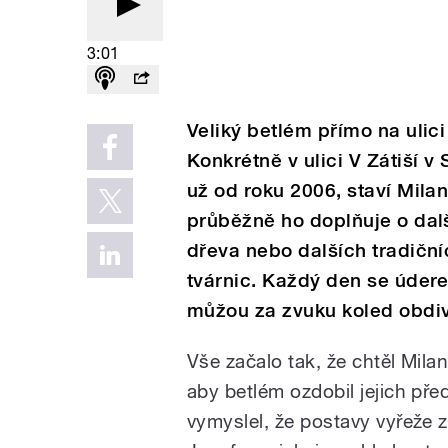
3:01
Veliký betlém přímo na ulici 
Konkrétně v ulici V Zátiší 
už od roku 2006, staví Mila
průběžně ho doplňuje o dalš
dřeva nebo dalších tradiční
tvárnic. Každý den se údere
můžou za zvuku koled obdiv
Vše začalo tak, že chtěl Mila
aby betlém ozdobil jejich pře
vymyslel, že postavy vyřeže 