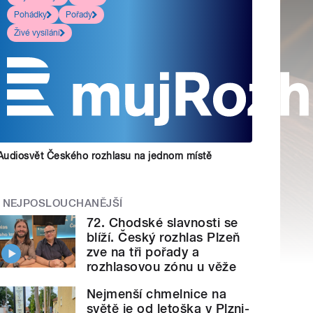
Pohádky
Pořady
Živé vysílání
Audiosvět Českého rozhlasu na jednom místě
NEJPOSLOUCHANĚJŠÍ
72. Chodské slavnosti se
blíží. Český rozhlas Plzeň
zve na tři pořady a
rozhlasovou zónu u věže
Nejmenší chmelnice na
světě je od letoška v Plzni-