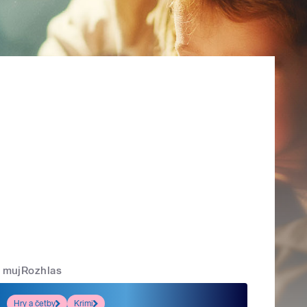
mujRozhlas
Hry a četby
Krimi