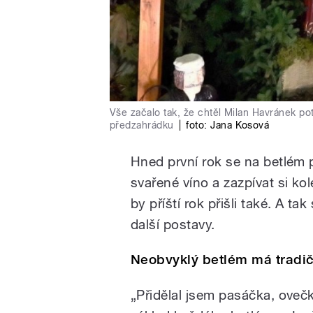
Vše začalo tak, že chtěl Milan Havránek pot
předzahrádku
|
foto: Jana Kosová
Hned první rok se na betlém p
svařené víno a zazpívat si kol
by příští rok přišli také. A ta
další postavy.
Neobvyklý betlém má tradič
„Přidělal jsem pasáčka, oveč