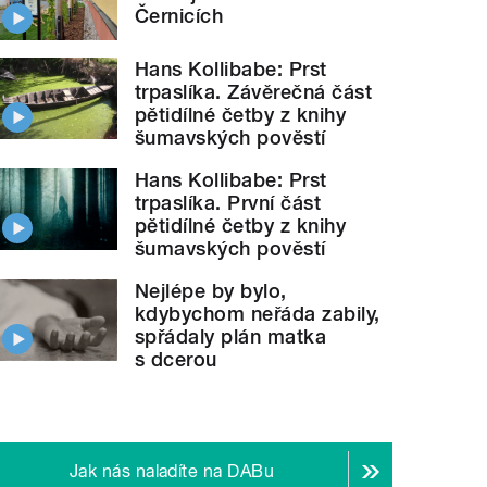
Černicích
Hans Kollibabe: Prst
trpaslíka. Závěrečná část
pětidílné četby z knihy
šumavských pověstí
Hans Kollibabe: Prst
trpaslíka. První část
pětidílné četby z knihy
šumavských pověstí
Nejlépe by bylo,
kdybychom neřáda zabily,
spřádaly plán matka
s dcerou
Jak nás naladíte na DABu