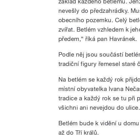
základ každého betlému. Jen
nevešly do předzahrádky. Muse
obecního pozemku. Celý betl
zvířat. Betlém vzhledem k jeho
předem,“ říká pan Havránek.
Podle něj jsou součástí betl
tradiční figury řemesel staré
Na betlém se každý rok přijdou
místní obyvatelka Ivana Neča
tradice a každý rok se tu při p
všichni ani nevejdou do ulice
Betlém bude k vidění u domu
až do Tří králů.