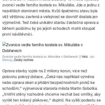
zvonici vedle farního kostela sv. Mikuláše. Jde o jednu z
největších dominant města. Kvůli špatnému stavu byla
věž většinou zavřená a veřejnost se dovnitř dostala jen
výjimečně. Teď čeká unikátní stavbu částečná oprava a
během podzimu by po jejích schodech mohli stoupat
první návštěvníci.
Zvonice vedle farního kostela sv. Mikuláše v Dobřanech
|
foto:
Jan
Markup
,
Český rozhlas
Oprava stavby vyjde na 2 miliony korun, více než
polovinu pokryjí dotace. „Čeká nás například výměna
nebo oprava oken a přidání bezpečnostních prvků ke
schodům,“ vyjmenoval starosta města Martin Sobotka.
„Vnitřní stěny rozhodně chceme nechat bez omítky, aby
vynikl ten krásný pískovec,“ doplnil. Na vyšší podestu se