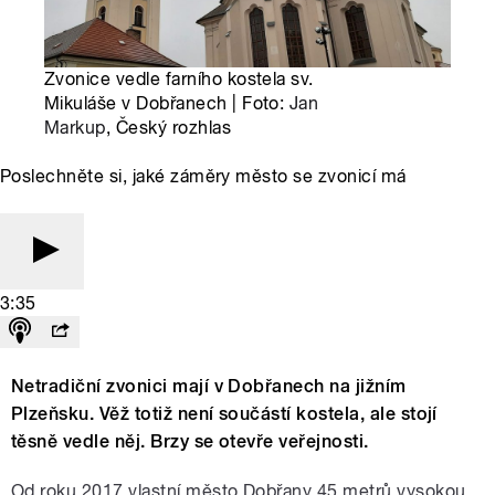
Zvonice vedle farního kostela sv.
Mikuláše v Dobřanech | Foto:
Jan
Markup
, Český rozhlas
Poslechněte si, jaké záměry město se zvonicí má
3:35
Netradiční zvonici mají v Dobřanech na jižním
Plzeňsku. Věž totiž není součástí kostela, ale stojí
těsně vedle něj. Brzy se otevře veřejnosti.
Od roku 2017 vlastní město Dobřany 45 metrů vysokou