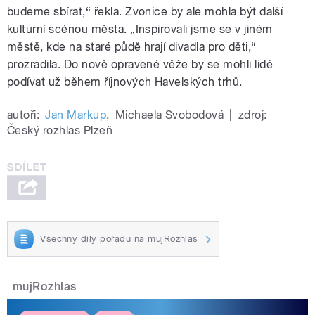
budeme sbírat,“ řekla. Zvonice by ale mohla být další
kulturní scénou města. „Inspirovali jsme se v jiném
městě, kde na staré půdě hrají divadla pro děti,“
prozradila. Do nově opravené věže by se mohli lidé
podívat už během říjnových Havelských trhů.
autoři:
Jan Markup
,
Michaela Svobodová
|
zdroj:
Český rozhlas Plzeň
Všechny díly pořadu na mujRozhlas
mujRozhlas