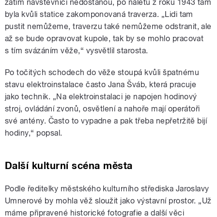
zatím návštěvníci nedostanou, po náletu z roku 1943 tam
byla kvůli statice zakomponovaná traverza. „Lidi tam
pustit nemůžeme, traverzu také nemůžeme odstranit, ale
až se bude opravovat kupole, tak by se mohlo pracovat
s tím svázáním věže,“ vysvětlil starosta.
Po točitých schodech do věže stoupá kvůli špatnému
stavu elektroinstalace často Jana Šváb, která pracuje
jako technik. „Na elektroinstalaci je napojen hodinový
stroj, ovládání zvonů, osvětlení a nahoře mají operátoři
své antény. Často to vypadne a pak třeba nepřetržitě bijí
hodiny,“ popsal.
Další kulturní scéna města
Podle ředitelky městského kulturního střediska Jaroslavy
Umnerové by mohla věž sloužit jako výstavní prostor. „Už
máme připravené historické fotografie a další věci