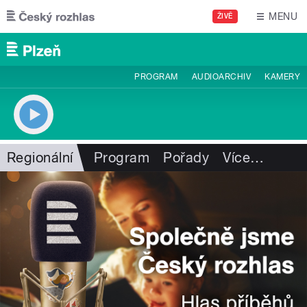
Přejít k hlavnímu obsahu
MENU
ŽIVĚ
PROGRAM
AUDIOARCHIV
KAMERY
Regionální
Program
Pořady
Více
…