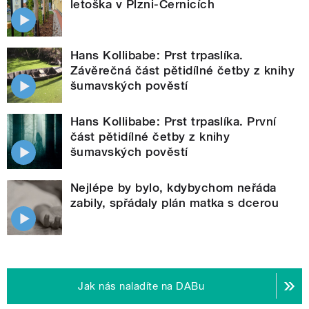
letoška v Plzni-Černicích
Hans Kollibabe: Prst trpaslíka.
Závěrečná část pětidílné četby z knihy
šumavských pověstí
Hans Kollibabe: Prst trpaslíka. První
část pětidílné četby z knihy
šumavských pověstí
Nejlépe by bylo, kdybychom neřáda
zabily, spřádaly plán matka s dcerou
Jak nás naladíte na DABu