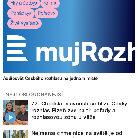
Hry a četby
Krimi
Pohádky
Pořady
Živé vysílání
Audiosvět Českého rozhlasu na jednom místě
NEJPOSLOUCHANĚJŠÍ
72. Chodské slavnosti se blíží. Český
rozhlas Plzeň zve na tři pořady a
rozhlasovou zónu u věže
Nejmenší chmelnice na světě je od