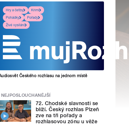
Hry a četby
Krimi
Pohádky
Pořady
Živé vysílání
Audiosvět Českého rozhlasu na jednom místě
NEJPOSLOUCHANĚJŠÍ
72. Chodské slavnosti se
blíží. Český rozhlas Plzeň
zve na tři pořady a
rozhlasovou zónu u věže