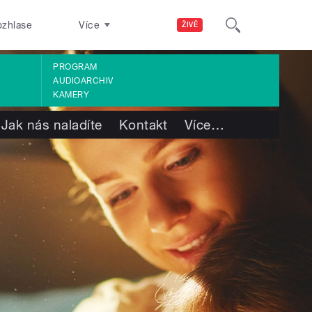
ozhlase
Více
ŽIVĚ
PROGRAM
AUDIOARCHIV
KAMERY
Jak nás naladíte
Kontakt
Více
…