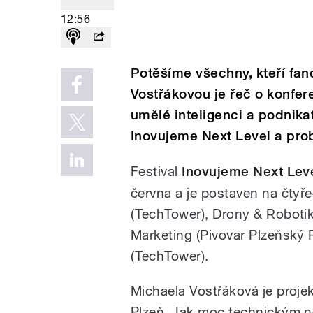
12:56
Potěšíme všechny, kteří fan
Vostřákovou je řeč o konfere
umělé inteligenci a podnik
Inovujeme Next Level a prob
Festival
Inovujeme Next Lev
června a je postaven na čtyřec
(TechTower),
Drony & Robotik
Marketing (Pivovar Plzeňský 
(TechTower).
Michaela Vostřáková je proj
Plzeň. Jak moc technickým 