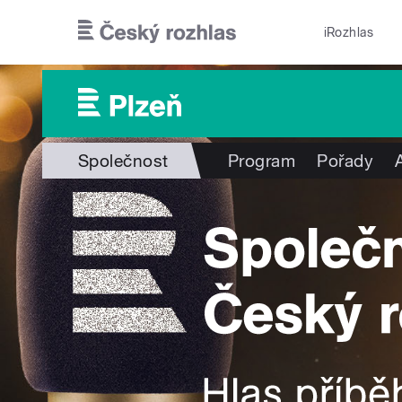
Přejít k hlavnímu obsahu
iRozhlas
Společnost
Program
Pořady