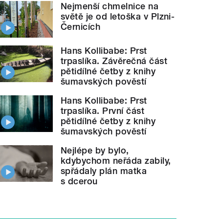
Nejmenší chmelnice na
světě je od letoška v Plzni-
Černicích
Hans Kollibabe: Prst
trpaslíka. Závěrečná část
pětidílné četby z knihy
šumavských pověstí
Hans Kollibabe: Prst
trpaslíka. První část
pětidílné četby z knihy
šumavských pověstí
Nejlépe by bylo,
kdybychom neřáda zabily,
spřádaly plán matka
s dcerou