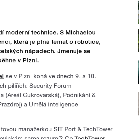
dí moderní technice. S Michaelou
nci, která je plná témat o robotice,
atelských nápadech. Jmenuje se
ěhne v Plzni.
el
se v Plzni koná ve dnech 9. a 10.
h pílířích:
Security Forum
a (Areál Cukrovarská),
Podnikání &
Prazdroj) a
Umělá inteligence
ektovou manažerkou SIT Port & TechTower
novinkám sama rozumí? Co
TechTower