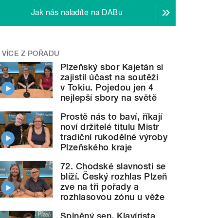
Jak nás naladíte na DABu
VÍCE Z POŘADU
Plzeňský sbor Kajetán si
zajistil účast na soutěži
v Tokiu. Pojedou jen 4
nejlepší sbory na světě
Prostě nás to baví, říkají
noví držitelé titulu Mistr
tradiční rukodělné výroby
Plzeňského kraje
72. Chodské slavnosti se
blíží. Český rozhlas Plzeň
zve na tři pořady a
rozhlasovou zónu u věže
Splněný sen. Klavírista