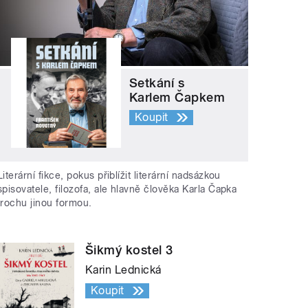
Setkání s
Karlem Čapkem
Koupit
Literární fikce, pokus přiblížit literární nadsázkou
spisovatele, filozofa, ale hlavně člověka Karla Čapka
trochu jinou formou.
Šikmý kostel 3
Karin Lednická
Koupit