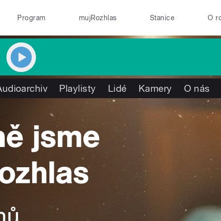
Program
mujRozhlas
Stanice
O r
Audioarchiv
Playlisty
Lidé
Kamery
O nás