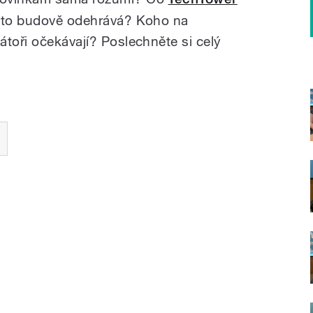
této budově odehrává? Koho na
átoři očekávají? Poslechněte si celý