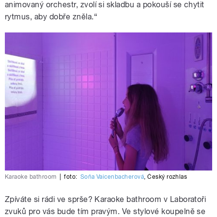
animovaný orchestr, zvolí si skladbu a pokouší se chytit
rytmus, aby dobře zněla.“
Karaoke bathroom
|
foto:
Soňa Vaicenbacherová
,
Český rozhlas
Zpíváte si rádi ve sprše? Karaoke bathroom v Laboratoři
zvuků pro vás bude tím pravým. Ve stylové koupelně se