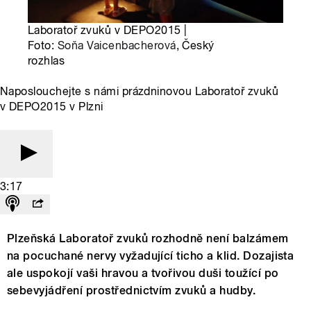
Laboratoř zvuků v DEPO2015 |
Foto:
Soňa Vaicenbacherová
, Český
rozhlas
Naposlouchejte s námi prázdninovou Laboratoř zvuků
v DEPO2015 v Plzni
3:17
Plzeňská Laboratoř zvuků rozhodně není balzámem
na pocuchané nervy vyžadující ticho a klid. Dozajista
ale uspokojí vaši hravou a tvořivou duši toužící po
sebevyjádření prostřednictvím zvuků a hudby.