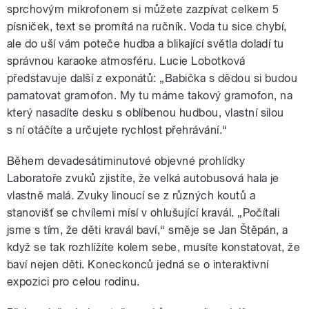
sprchovým mikrofonem si můžete zazpívat celkem 5
písniček, text se promítá na ručník. Voda tu sice chybí,
ale do uší vám poteče hudba a blikající světla doladí tu
správnou karaoke atmosféru. Lucie Lobotková
představuje další z exponátů: „Babička s dědou si budou
pamatovat gramofon. My tu máme takový gramofon, na
který nasadíte desku s oblíbenou hudbou, vlastní silou
s ní otáčíte a určujete rychlost přehrávání.“
Během devadesátiminutové objevné prohlídky
Laboratoře zvuků zjistíte, že velká autobusová hala je
vlastně malá. Zvuky linoucí se z různých koutů a
stanovišť se chvílemi mísí v ohlušující kravál. „Počítali
jsme s tím, že děti kravál baví,“ směje se Jan Štěpán, a
když se tak rozhlížíte kolem sebe, musíte konstatovat, že
baví nejen děti. Koneckonců jedná se o interaktivní
expozici pro celou rodinu.