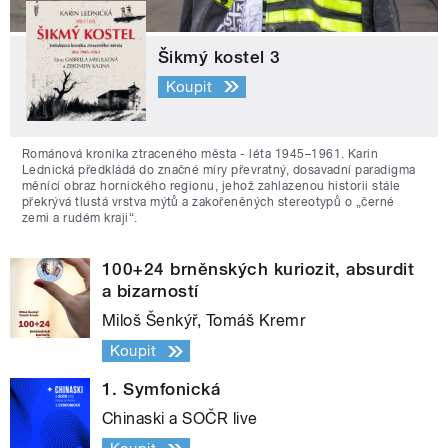
Šikmý kostel 3
Koupit
Románová kronika ztraceného města - léta 1945–1961. Karin
Lednická předkládá do značné míry převratný, dosavadní paradigma
měnící obraz hornického regionu, jehož zahlazenou historii stále
překrývá tlustá vrstva mýtů a zakořeněných stereotypů o „černé
zemi a rudém kraji“.
100+24 brněnských kuriozit, absurdit
a bizarností
Miloš Šenkýř, Tomáš Kremr
Koupit
1. Symfonická
Chinaski a SOČR live