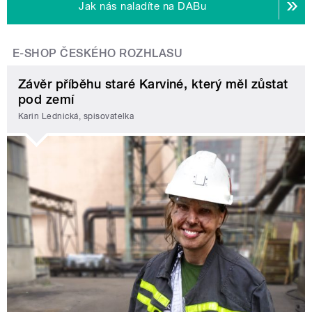
Jak nás naladíte na DABu
E-SHOP ČESKÉHO ROZHLASU
Závěr příběhu staré Karviné, který měl zůstat
pod zemí
Karin Lednická, spisovatelka