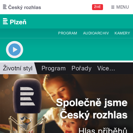
Přejít k hlavnímu obsahu
MENU
ŽIVĚ
PROGRAM
AUDIOARCHIV
KAMERY
Životní styl
Program
Pořady
Více
…