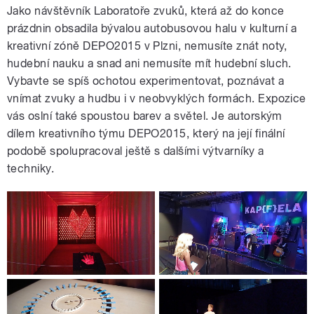
Jako návštěvník Laboratoře zvuků, která až do konce
prázdnin obsadila bývalou autobusovou halu v kulturní a
kreativní zóně DEPO2015 v Plzni, nemusíte znát noty,
hudební nauku a snad ani nemusíte mít hudební sluch.
Vybavte se spíš ochotou experimentovat, poznávat a
vnímat zvuky a hudbu i v neobvyklých formách. Expozice
vás oslní také spoustou barev a světel. Je autorským
dílem kreativního týmu DEPO2015, který na její finální
podobě spolupracoval ještě s dalšími výtvarníky a
techniky.