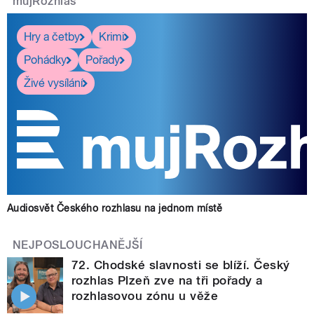
mujRozhlas
Hry a četby
Krimi
Pohádky
Pořady
Živé vysílání
Audiosvět Českého rozhlasu na jednom místě
NEJPOSLOUCHANĚJŠÍ
72. Chodské slavnosti se blíží. Český
rozhlas Plzeň zve na tři pořady a
rozhlasovou zónu u věže