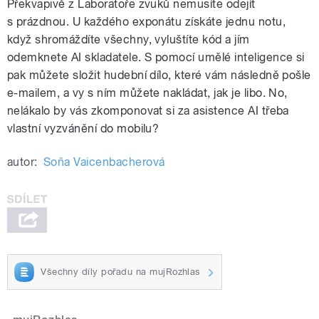
Překvapivě z Laboratoře zvuků nemusíte odejít
s prázdnou. U každého exponátu získáte jednu notu,
když shromáždíte všechny, vyluštíte kód a jím
odemknete AI skladatele. S pomocí umělé inteligence si
pak můžete složit hudební dílo, které vám následně pošle
e-mailem, a vy s ním můžete nakládat, jak je libo. No,
nelákalo by vás zkomponovat si za asistence AI třeba
vlastní vyzvánění do mobilu?
autor:
Soňa Vaicenbacherová
Všechny díly pořadu na mujRozhlas