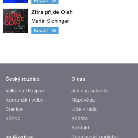
Koupit
Zítra přijde Olah
Martin Sichinger
Koupit
Český rozhlas
O nás
Válka na Ukrajině
Jak nás naladíte
Komunální volby
Nápověda
Stanice
Lidé v rádiu
eShop
Kariéra
Kontakt
Rozhlasový poplatek
mujRozhlas