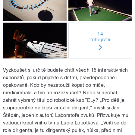
14
fotografií
Vyzkoušet si určitě budete chtít všech 15 interaktivních
exponátů, pokud přijdete s dětmi, pravděpodobně i
opakovaně. Kdo by nezatoužil kopat do míče,
medicimbala, a tím ho rozezvučet? Nebo si nechat
zahrát vybraný titul od robotické kapFELy? „Pro děti je
stoprocentně nejlepší virtuální dirigent,“ myslí si Jan
Štěpán, jeden z autorů Laboratoře zvuků. Přizvukuje mu
vedoucí kreativního týmu Lucie Lobotková: „Vcítí se do
role dirigenta, je tu dirigentský pultík, hůlka, před nimi