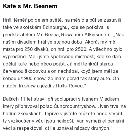
Kafe s Mr. Beanem
Hráli téměř po celém světě, na měsíc a půl se zastavili
také ve skotském Edinburghu, kde se potkávali s
představitelem Mr. Beana, Rowanem Atkinsonem. „Nad
naším divadlem hrál ve stejnou dobu. Akorát my měli
místa pro 250 diváků, on hrál pro 2500. A všechno bylo
vyprodané. Měli jsme společnou místnost, kde se dalo
udělat kafe nebo něco pojíst. Já měl tenkrát starou
červenou škodovku a on nechápal, když jsem měl za
sebou už 900 show, že mám pořád tak starý auto. On
natočil tři show a jezdí v Rolls-Royce.“
Dalších 11 let strávil při spolupráci s Ivanem Mládkem,
který připravoval pořad Čundrcountryshow. „Ivan trval na
hodně zkouškách. Teprve v jistotě můžete něco stvořit,
ty vyzkoušený věci jsou nejlepší. Ivan vymejšlel geniální
věci a respektoval, ctil a uznával nápady druhých.“