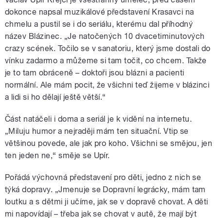
dokonce napsal muzikálové představení Krasavci na
chmelu a pustil se i do seriálu, kterému dal příhodný
název Blázinec. „Je natočených 10 dvacetiminutových
crazy scének. Točilo se v sanatoriu, který jsme dostali do
vínku zadarmo a můžeme si tam točit, co chcem. Takže
je to tam obráceně – doktoři jsou blázni a pacienti
normální. Ale mám pocit, že všichni teď žijeme v blázinci
a lidi si ho dělají ještě větší.“
Část natáčeli i doma a seriál je k vidění na internetu.
„Miluju humor a nejraději mám ten situační. Vtip se
většinou povede, ale jak pro koho. Všichni se smějou, jen
ten jeden ne,“ směje se Upír.
Pořádá výchovná představení pro děti, jedno z nich se
týká dopravy. „Jmenuje se Dopravní legrácky, mám tam
loutku a s dětmi ji učíme, jak se v dopravě chovat. A děti
mi napovídají – třeba jak se chovat v autě, že mají být