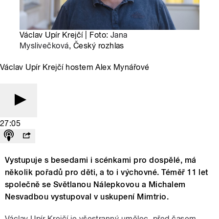
Václav Upír Krejčí | Foto:
Jana
Myslivečková
, Český rozhlas
Václav Upír Krejčí hostem Alex Mynářové
27:05
Vystupuje s besedami i scénkami pro dospělé, má
několik pořadů pro děti, a to i výchovné. Téměř 11 let
společně se Světlanou Nálepkovou a Michalem
Nesvadbou vystupoval v uskupení Mimtrio.
Václav Upír Krejčí je všestranný umělec, před časem