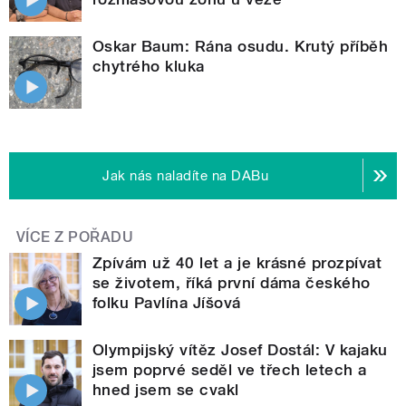
Oskar Baum: Rána osudu. Krutý příběh
chytrého kluka
Jak nás naladíte na DABu
VÍCE Z POŘADU
Zpívám už 40 let a je krásné prozpívat
se životem, říká první dáma českého
folku Pavlína Jíšová
Olympijský vítěz Josef Dostál: V kajaku
jsem poprvé seděl ve třech letech a
hned jsem se cvakl