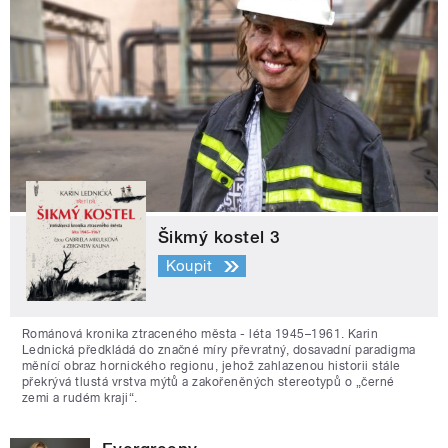
Šikmý kostel 3
Koupit
Románová kronika ztraceného města - léta 1945–1961. Karin
Lednická předkládá do značné míry převratný, dosavadní paradigma
měnící obraz hornického regionu, jehož zahlazenou historii stále
překrývá tlustá vrstva mýtů a zakořeněných stereotypů o „černé
zemi a rudém kraji“.