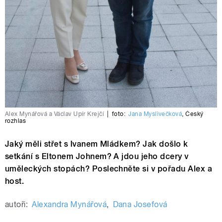
Alex Mynářová a Václav Upír Krejčí
|
foto:
Jana Myslivečková
,
Český
rozhlas
Jaký měli střet s Ivanem Mládkem? Jak došlo k
setkání s Eltonem Johnem? A jdou jeho dcery v
uměleckých stopách? Poslechněte si v pořadu Alex a
host.
autoři:
Alexandra Mynářová
,
Dana Josefová