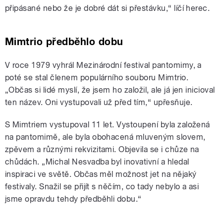
připásané nebo že je dobré dát si přestávku,“ líčí herec.
Mimtrio předběhlo dobu
V roce 1979 vyhrál Mezinárodní festival pantomimy, a
poté se stal členem populárního souboru Mimtrio.
„Občas si lidé myslí, že jsem ho založil, ale já jen inicioval
ten název. Oni vystupovali už před tím,“ upřesňuje.
S Mimtriem vystupoval 11 let. Vystoupení byla založená
na pantomimě, ale byla obohacená mluveným slovem,
zpěvem a různými rekvizitami. Objevila se i chůze na
chůdách. „Michal Nesvadba byl inovativní a hledal
inspiraci ve světě. Občas měl možnost jet na nějaký
festivaly. Snažil se přijít s něčím, co tady nebylo a asi
jsme opravdu tehdy předběhli dobu.“