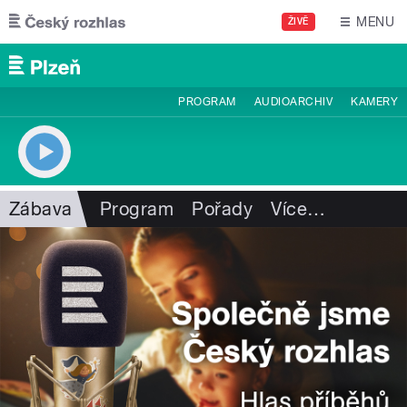
Přejít k hlavnímu obsahu
MENU
ŽIVĚ
PROGRAM
AUDIOARCHIV
KAMERY
Zábava
Program
Pořady
Více
…