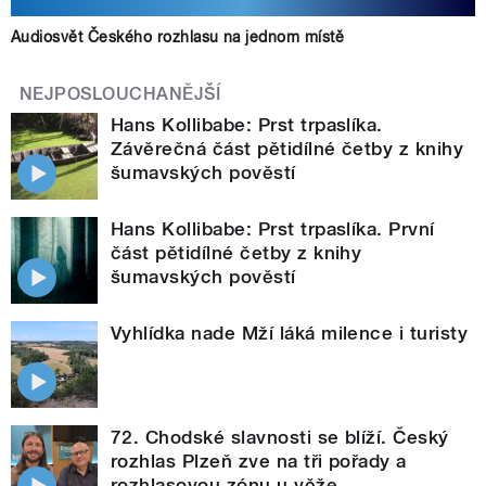
Audiosvět Českého rozhlasu na jednom místě
NEJPOSLOUCHANĚJŠÍ
Hans Kollibabe: Prst trpaslíka.
Závěrečná část pětidílné četby z knihy
šumavských pověstí
Hans Kollibabe: Prst trpaslíka. První
část pětidílné četby z knihy
šumavských pověstí
Vyhlídka nade Mží láká milence i turisty
72. Chodské slavnosti se blíží. Český
rozhlas Plzeň zve na tři pořady a
rozhlasovou zónu u věže