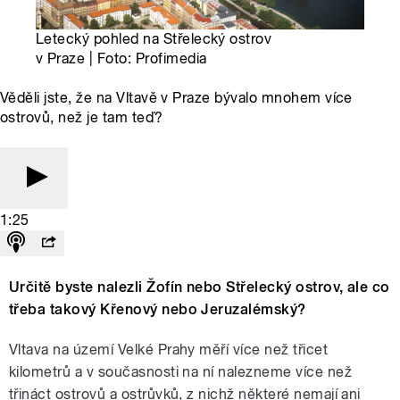
Letecký pohled na Střelecký ostrov
v Praze | Foto: Profimedia
Věděli jste, že na Vltavě v Praze bývalo mnohem více
ostrovů, než je tam teď?
1:25
Určitě byste nalezli Žofín nebo Střelecký ostrov, ale co
třeba takový Křenový nebo Jeruzalémský?
Vltava na území Velké Prahy měří více než třicet
kilometrů a v současnosti na ní nalezneme více než
třináct ostrovů a ostrůvků, z nichž některé nemají ani