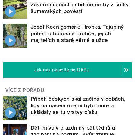
Závěrečná část pětidílné četby z knihy
šumavských pověstí
Josef Koenigsmark: Hrobka. Tajuplný
příběh o honosné hrobce, jejích
majitelích a staré věrné služce
Jak nás naladíte na DABu
VÍCE Z POŘADU
Příběh českých skal začíná v dobách,
kdy na našem území bylo moře a
ukládaly se tu vrstvy písku
Děti mívaly prázdniny pět týdnů a
začínaly na podzim. Kvůli žním je