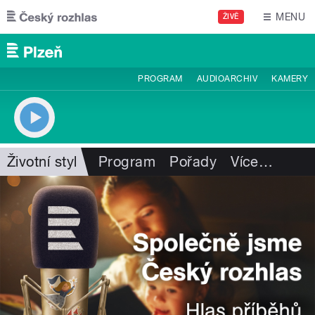
Přejít k hlavnímu obsahu
MENU
ŽIVĚ
PROGRAM
AUDIOARCHIV
KAMERY
Životní styl
Program
Pořady
Více
…