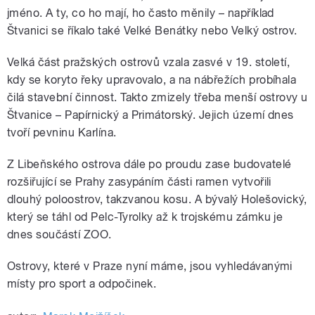
jméno. A ty, co ho mají, ho často měnily – například
Štvanici se říkalo také Velké Benátky nebo Velký ostrov.
Velká část pražských ostrovů vzala zasvé v 19. století,
kdy se koryto řeky upravovalo, a na nábřežích probíhala
čilá stavební činnost. Takto zmizely třeba menší ostrovy u
Štvanice – Papírnický a Primátorský. Jejich území dnes
tvoří pevninu Karlína.
Z Libeňského ostrova dále po proudu zase budovatelé
rozšiřující se Prahy zasypáním části ramen vytvořili
dlouhý poloostrov, takzvanou kosu. A bývalý Holešovický,
který se táhl od Pelc-Tyrolky až k trojskému zámku je
dnes součástí ZOO.
Ostrovy, které v Praze nyní máme, jsou vyhledávanými
místy pro sport a odpočinek.