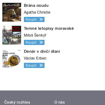
Brána osudu
Agatha Christie
Koupit
Temné letopisy moravské
Miloš Šenkýř
Koupit
Denár v dívčí dlani
Václav Erben
Koupit
Český rozhlas
O nás