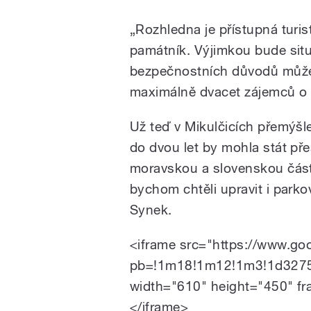
„Rozhledna je přístupná turi
památník. Výjimkou bude situ
bezpečnostních důvodů může
maximálně dvacet zájemců o p
Už teď v Mikulčicích přemýšlej
do dvou let by mohla stát pře
moravskou a slovenskou část
bychom chtěli upravit i parko
Synek.
<iframe src="https://www.g
pb=!1m18!1m12!1m3!1d3275
width="610" height="450" fr
</iframe>