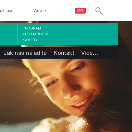
ozhlase
Více
ŽIVĚ
PROGRAM
AUDIOARCHIV
KAMERY
Jak nás naladíte
Kontakt
Více
…