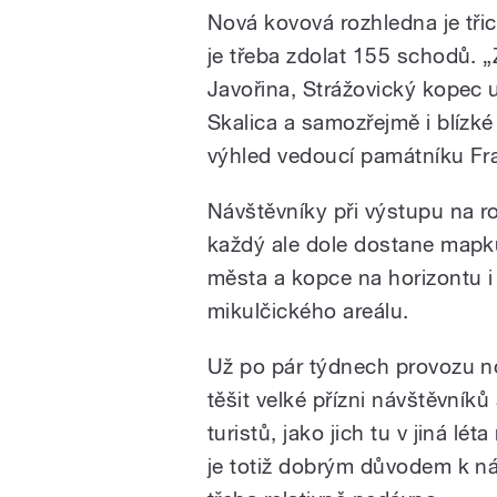
Nová kovová rozhledna je třic
je třeba zdolat 155 schodů. „Z
Javořina, Strážovický kopec 
Skalica a samozřejmě i blízké
výhled vedoucí památníku Fr
Návštěvníky při výstupu na r
každý ale dole dostane mapku
města a kopce na horizontu i
mikulčického areálu.
Už po pár týdnech provozu no
těšit velké přízni návštěvníků 
turistů, jako jich tu v jiná l
je totiž dobrým důvodem k návš