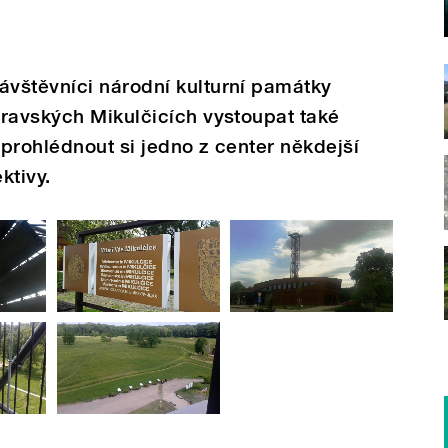
vštěvníci národní kulturní památky
oravských Mikulčicích vystoupat také
prohlédnout si jedno z center někdejší
ktivy.