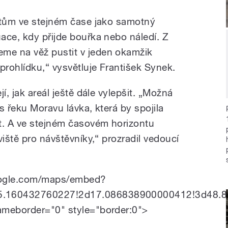
stům ve stejném čase jako samotný
ace, kdy přijde bouřka nebo náledí. Z
me na věž pustit v jeden okamžik
rohlídku,“ vysvětluje František Synek.
í, jak areál ještě dále vylepšit. „Možná
s řeku Moravu lávka, která by spojila
. A ve stejném časovém horizontu
viště pro návštěvníky,“ prozradil vedoucí
oogle.com/maps/embed?
.160432760227!2d17.086838900000412!3d48.80
ameborder="0" style="border:0">