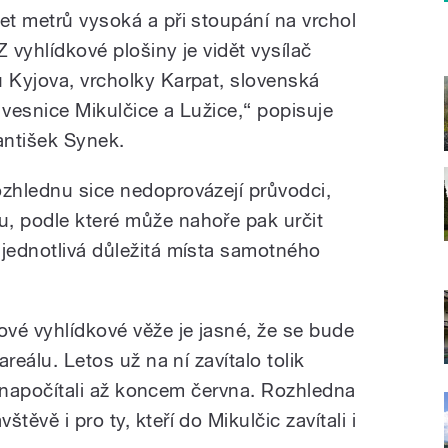
et metrů vysoká a při stoupání na vrchol
 vyhlídkové plošiny je vidět vysílač
u Kyjova, vrcholky Karpat, slovenská
 vesnice Mikulčice a Lužice,“ popisuje
antišek Synek.
ozhlednu sice nedoprovázejí průvodci,
, podle které může nahoře pak určit
 jednotlivá důležitá místa samotného
vé vyhlídkové věže je jasné, že se bude
areálu. Letos už na ní zavítalo tolik
éta napočítali až koncem června. Rozhledna
těvě i pro ty, kteří do Mikulčic zavítali i