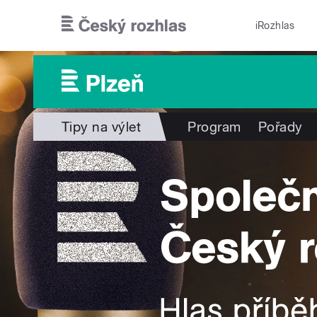
Přejít k hlavnímu obsahu
iRozhlas
Tipy na výlet
Program
Pořady