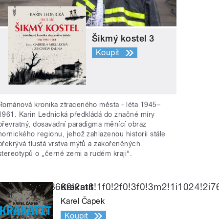
Šikmý kostel 3
Koupit
Románová kronika ztraceného města - léta 1945–
1961. Karin Lednická předkládá do značné míry
převratný, dosavadní paradigma měnící obraz
hornického regionu, jehož zahlazenou historii stále
překrývá tlustá vrstva mýtů a zakořeněných
stereotypů o „černé zemi a rudém kraji“.
410561078609!2m3!1f0!2f0!3f0!3m2!1i1024!2i
Krakatit
Karel Čapek
Koupit