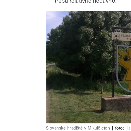
třeba relativně nedávno.
Slovanské hradiště v Mikulčicích
|
foto:
Ha