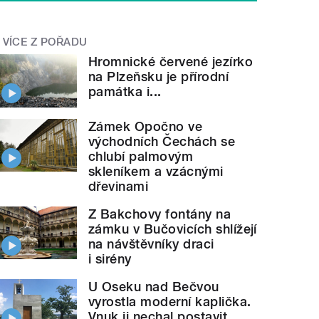
VÍCE Z POŘADU
Hromnické červené jezírko
na Plzeňsku je přírodní
památka i...
Zámek Opočno ve
východních Čechách se
chlubí palmovým
skleníkem a vzácnými
dřevinami
Z Bakchovy fontány na
zámku v Bučovicích shlížejí
na návštěvníky draci
i sirény
U Oseku nad Bečvou
vyrostla moderní kaplička.
Vnuk ji nechal postavit