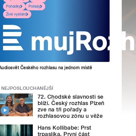
Pohádky
Pořady
Živé vysílání
Audiosvět Českého rozhlasu na jednom místě
NEJPOSLOUCHANĚJŠÍ
72. Chodské slavnosti se
blíží. Český rozhlas Plzeň
zve na tři pořady a
rozhlasovou zónu u věže
Hans Kollibabe: Prst
trpaslíka. První část