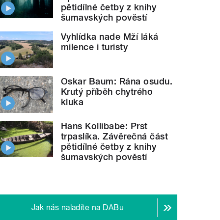
pětidílné četby z knihy
šumavských pověstí
Vyhlídka nade Mží láká
milence i turisty
Oskar Baum: Rána osudu.
Krutý příběh chytrého
kluka
Hans Kollibabe: Prst
trpaslíka. Závěrečná část
pětidílné četby z knihy
šumavských pověstí
Jak nás naladíte na DABu