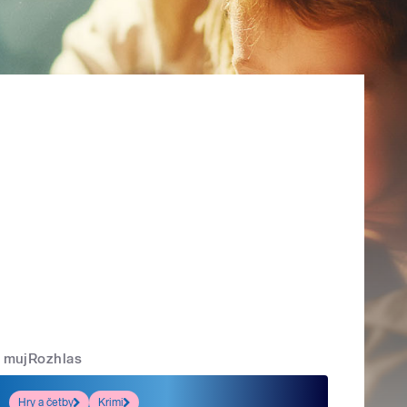
mujRozhlas
Hry a četby
Krimi