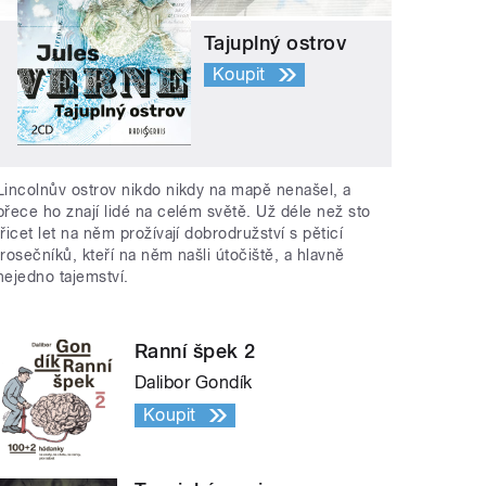
Tajuplný ostrov
Koupit
Lincolnův ostrov nikdo nikdy na mapě nenašel, a
přece ho znají lidé na celém světě. Už déle než sto
třicet let na něm prožívají dobrodružství s pěticí
trosečníků, kteří na něm našli útočiště, a hlavně
nejedno tajemství.
Ranní špek 2
Dalibor Gondík
Koupit