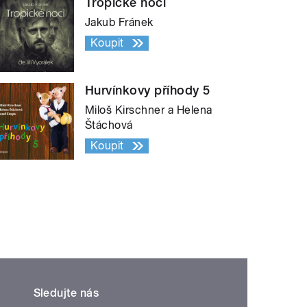
Tropické noci
Jakub Fránek
Koupit
Hurvínkovy příhody 5
Miloš Kirschner a Helena
Štáchová
Koupit
Sledujte nás