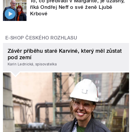
To, co předvádí v Margaritě, je úžasný,
říká Ondřej Neff o své ženě Ljubě
Krbové
E-SHOP ČESKÉHO ROZHLASU
Závěr příběhu staré Karviné, který měl zůstat
pod zemí
Karin Lednická, spisovatelka