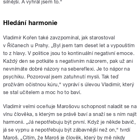
silnější. A vyhrál jsem to.“
Hledání harmonie
Vladimír Kořen také zavzpomínal, jak starostoval
v Říčanech u Prahy. „Byl jsem tam deset let a vypouštím
to z hlavy. V politice jsou to kontinuální negativní emoce.
Každý den se potkáte s negativním názorem, pak už ani
nevnímáte dobré názory na sebereflexi. Je to nápor na
psychiku. Pozoroval jsem zatuhnutí mysli. Tak teď
prožívám očistnou kúru,“ vypráví s úlevou Vladimír, který
se stal učitelem a moc ho to baví.
Vladimír velmi oceňuje Marošovu schopnost naladit se na
vlnu člověka, s kterým se právě baví a snaží se s ním najít
harmonii. „Já nepotřebuju být první. Když je někde bavič,
já se vypnu a nepotřebuju být zábavnější než on,“ tvrdí
Maroš. „Cítím, že Maroš je člověk, který by mě nikdy