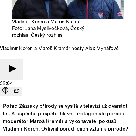
Vladimír Kořen a Maroš Kramár |
Foto:
Jana Myslivečková
, Český
rozhlas, Český rozhlas
Vladimír Kořen a Maroš Kramár hosty Alex Mynářové
32:04
Pořad Zázraky přírody se vysílá v televizi už dvanáct
let. K úspěchu přispěli i hlavní protagonisté pořadu
moderátor Maroš Kramár a vykonavatel pokusů
Vladimír Kořen. Ovlivnil pořad jejich vztah k přírodě?