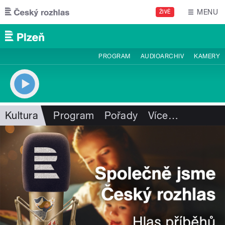
Přejít k hlavnímu obsahu
MENU
ŽIVĚ
PROGRAM
AUDIOARCHIV
KAMERY
Kultura
Program
Pořady
Více
…