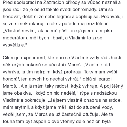
Před spoluprací na Zázracích přírody se vůbec neznali a
jsou rádi, že je osud takhle svedl dohromady. Umí se
hecovat, dělat si ze sebe legraci a doplňují se. Pochvalují
si, že si nekonkurují a role v pořadu mají rozdělené.
„Vlastně nevím, jak na mě přišli, ale já jsem tam jako
moderátor a měl bych i bavit, a Vladimír to zase
vysvětluje.“
Cílem je experiment, kterého se Vladimír vždy rád zhostí,
některých pokusů se účastní i Maroš. „Vladimír rád
vyhrává, já tím netrpím, když prohraju. Taky mám vyšší
honorář, jen abych ho nechal vyhrát,“ dělá si legraci
Maroš. „Ale já mám taky radost, když vyhraje. A pojištěný
jsme oba dva, i když on nic nedělá,“ rýpe s nadsázkou
Vladimír a pokračuje: „Já jsem vlastně chabrus na srdce,
mám arytmii, a když jsme měli lézt do studené vody,
věděl jsem, že Maroš se už částečně otužuje. Ale ta
touha tam být aspoň o dvě vteřiny déle než on byla