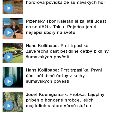
hororová povídka ze šumavských hor
Plzeňský sbor Kajetán si zajistil účast
na soutěži v Tokiu. Pojedou jen 4
nejlepší sbory na světě
Hans Kollibabe: Prst trpaslíka.
Závěrečná část pětidílné četby z knihy
šumavských pověstí
Hans Kollibabe: Prst trpaslíka. První
část pětidílné četby z knihy
šumavských pověstí
Josef Koenigsmark: Hrobka. Tajuplný
příběh o honosné hrobce, jejích
majitelích a staré věrné služce