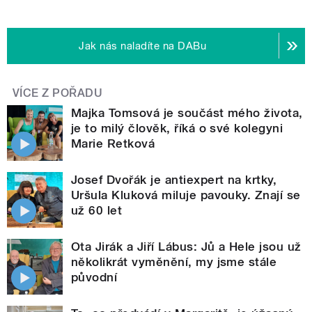
Jak nás naladíte na DABu
VÍCE Z POŘADU
Majka Tomsová je součást mého života,
je to milý člověk, říká o své kolegyni
Marie Retková
Josef Dvořák je antiexpert na krtky,
Uršula Kluková miluje pavouky. Znají se
už 60 let
Ota Jirák a Jiří Lábus: Jů a Hele jsou už
několikrát vyměnění, my jsme stále
původní