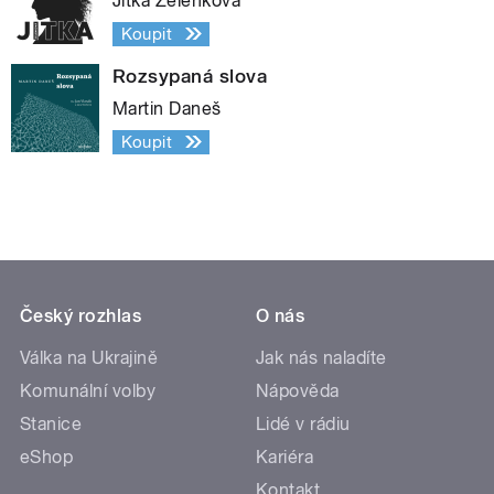
Jitka Zelenková
Koupit
Rozsypaná slova
Martin Daneš
Koupit
Český rozhlas
O nás
Válka na Ukrajině
Jak nás naladíte
Komunální volby
Nápověda
Stanice
Lidé v rádiu
eShop
Kariéra
Kontakt