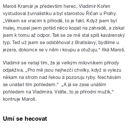
Maroš Kramár je především herec, Vladimír Kořen
vystudoval žurnalistiku a byl starostou Říčan u Prahy.
„Věkem se vracím k přírodě, to je fakt. Když jsem byl
malej, musel jsem pořád něco kopat na zahradě, a získal
jsem k tomu až odpor. Tak se ze mě stal spíš kavárenský
typ. Teď už jsem se odstěhoval z Bratislavy, bydlíme u
jezera, dokonce se v něm i koupu a otužuju,“ říká Maroš.
Vladimír se netají tím, že je velkým milovníkem přírody
odjakživa. „Pro mě jsou nejhezčí chvilky, když si vylezu
někam na strom nad řekou a pozoruju ryby. Nechávám
se unášet tím pohledem.“ „A já se zase unáším
pohledem na Vladimíra. Vidíte, to je přírodní mužík,“
kontruje Maroš.
Umí se hecovat