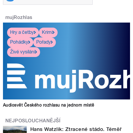
mujRozhlas
Hry a četby
Krimi
Pohádky
Pořady
Živé vysílání
Audiosvět Českého rozhlasu na jednom místě
NEJPOSLOUCHANĚJŠÍ
Hans Watzlik: Ztracené stádo. Téměř