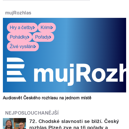
mujRozhlas
Hry a četby
Krimi
Pohádky
Pořady
Živé vysílání
Audiosvět Českého rozhlasu na jednom místě
NEJPOSLOUCHANĚJŠÍ
72. Chodské slavnosti se blíží. Český
rozhlas Plzeň zve na tři pořady a