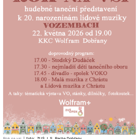
Rok na vsi
|
foto:
ZUŠ J. S. Bacha Dobřany