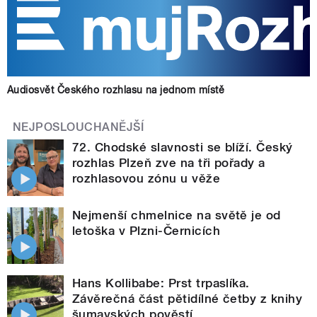
Audiosvět Českého rozhlasu na jednom místě
NEJPOSLOUCHANĚJŠÍ
72. Chodské slavnosti se blíží. Český
rozhlas Plzeň zve na tři pořady a
rozhlasovou zónu u věže
Nejmenší chmelnice na světě je od
letoška v Plzni-Černicích
Hans Kollibabe: Prst trpaslíka.
Závěrečná část pětidílné četby z knihy
šumavských pověstí