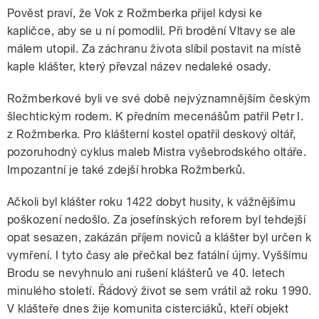
Pověst praví, že Vok z Rožmberka přijel kdysi ke
kapličce, aby se u ní pomodlil. Při brodění Vltavy se ale
málem utopil. Za záchranu života slíbil postavit na místě
kaple klášter, který převzal název nedaleké osady.
Rožmberkové byli ve své době nejvýznamnějším českým
šlechtickým rodem. K předním mecenášům patřil Petr I.
z Rožmberka. Pro klášterní kostel opatřil deskový oltář,
pozoruhodný cyklus maleb Mistra vyšebrodského oltáře.
Impozantní je také zdejší hrobka Rožmberků.
Ačkoli byl klášter roku 1422 dobyt husity, k vážnějšímu
poškození nedošlo. Za josefínských reforem byl tehdejší
opat sesazen, zakázán příjem noviců a klášter byl určen k
vymření. I tyto časy ale přečkal bez fatální újmy. Vyššímu
Brodu se nevyhnulo ani rušení klášterů ve 40. letech
minulého století. Řádový život se sem vrátil až roku 1990.
V klášteře dnes žije komunita cisterciáků, kteří objekt