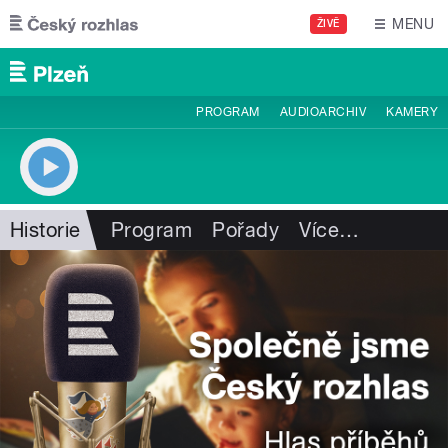
Přejít k hlavnímu obsahu
MENU
ŽIVĚ
PROGRAM
AUDIOARCHIV
KAMERY
Historie
Program
Pořady
Více
…