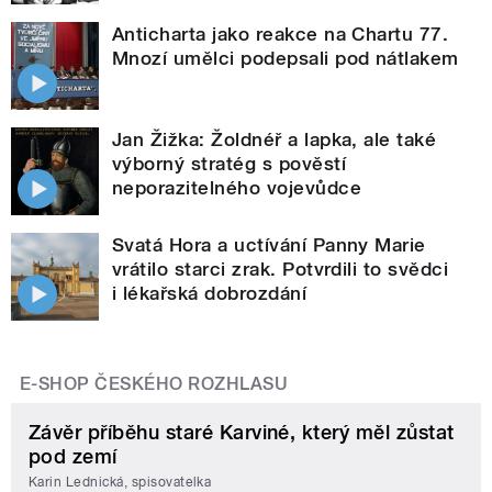
Anticharta jako reakce na Chartu 77.
Mnozí umělci podepsali pod nátlakem
Jan Žižka: Žoldnéř a lapka, ale také
výborný stratég s pověstí
neporazitelného vojevůdce
Svatá Hora a uctívání Panny Marie
vrátilo starci zrak. Potvrdili to svědci
i lékařská dobrozdání
E-SHOP ČESKÉHO ROZHLASU
Závěr příběhu staré Karviné, který měl zůstat
pod zemí
Karin Lednická, spisovatelka