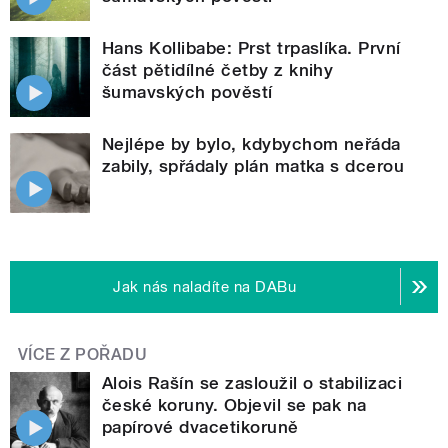
Hans Kollibabe: Prst trpaslíka. První
část pětidílné četby z knihy
šumavských pověstí
Nejlépe by bylo, kdybychom neřáda
zabily, spřádaly plán matka s dcerou
Jak nás naladíte na DABu
VÍCE Z POŘADU
Alois Rašín se zasloužil o stabilizaci
české koruny. Objevil se pak na
papírové dvacetikoruně