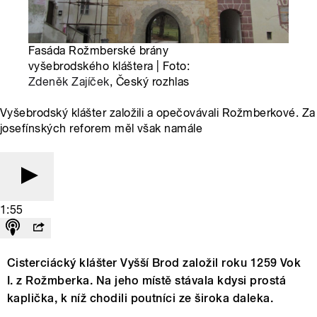
Fasáda Rožmberské brány
vyšebrodského kláštera | Foto:
Zdeněk Zajíček
, Český rozhlas
Vyšebrodský klášter založili a opečovávali Rožmberkové. Za
josefínských reforem měl však namále
1:55
Cisterciácký klášter Vyšší Brod založil roku 1259 Vok
I. z Rožmberka. Na jeho místě stávala kdysi prostá
kaplička, k níž chodili poutníci ze široka daleka.