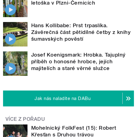
letoška v Plzni-Černicích
Hans Kollibabe: Prst trpaslíka.
Závěrečná část pětidílné četby z knihy
šumavských pověstí
Josef Koenigsmark: Hrobka. Tajuplný
příběh o honosné hrobce, jejích
majitelích a staré věrné služce
Jak nás naladíte na DABu
VÍCE Z POŘADU
Mohelnický FolkFest (15): Robert
Křesťan s Druhou trávou