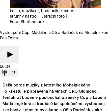
banjo, muzikant, hudebník, koncert,
strunný nástroj, ilustrační foto |
Foto: Shutterstock
Vystoupení Cop, Madalen a O5 a Radeček na Mohelnickém
FolkFestu
50:34
Další porce muziky z letošního Mohelnického
FolkFestu je připravena na vlnách ČRO Olomouc.
Tentokrát budeme poslouchat plzeňský Cop a kapelu
Madalen, která si tradičně ke společnému vystoupení
zve hosty. Letos to byla kapela O5 a Radeček. Jaké