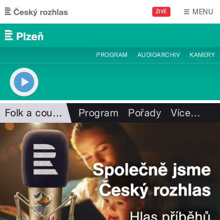
Přejít k hlavnímu obsahu
MENU
ŽIVĚ
PROGRAM
AUDIOARCHIV
KAMERY
Folk a country
Program
Pořady
Více
…