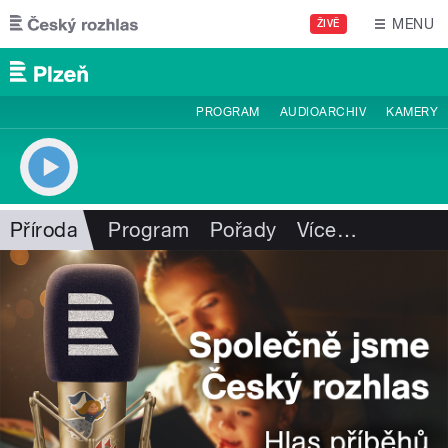
Přejít k hlavnímu obsahu
MENU
ŽIVĚ
PROGRAM
AUDIOARCHIV
KAMERY
Příroda
Program
Pořady
Více
…