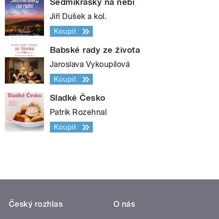
Sedmikrásky na nebi
Jiří Dušek a kol.
Koupit
Babské rady ze života
Jaroslava Vykoupilová
Koupit
Sladké Česko
Patrik Rozehnal
Koupit
Český rozhlas
O nás