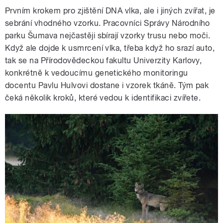
Prvním krokem pro zjištění DNA vlka, ale i jiných zvířat, je
sebrání vhodného vzorku. Pracovníci Správy Národního
parku Šumava nejčastěji sbírají vzorky trusu nebo moči.
Když ale dojde k usmrcení vlka, třeba když ho srazí auto,
tak se na Přírodovědeckou fakultu Univerzity Karlovy,
konkrétně k vedoucímu genetického monitoringu
docentu Pavlu Hulvovi dostane i vzorek tkáně. Tým pak
čeká několik kroků, které vedou k identifikaci zvířete.