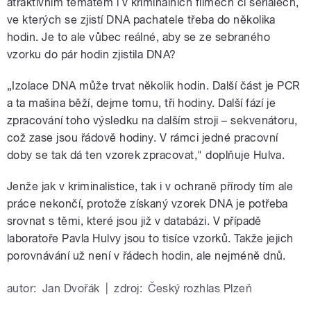
atraktivním tématem i v kriminálních filmech či seriálech,
ve kterých se zjistí DNA pachatele třeba do několika
hodin. Je to ale vůbec reálné, aby se ze sebraného
vzorku do pár hodin zjistila DNA?
„Izolace DNA může trvat několik hodin. Další část je PCR
a ta mašina běží, dejme tomu, tři hodiny. Další fází je
zpracování toho výsledku na dalším stroji – sekvenátoru,
což zase jsou řádově hodiny. V rámci jedné pracovní
doby se tak dá ten vzorek zpracovat," doplňuje Hulva.
Jenže jak v kriminalistice, tak i v ochraně přírody tím ale
práce nekončí, protože získaný vzorek DNA je potřeba
srovnat s těmi, které jsou již v databázi. V případě
laboratoře Pavla Hulvy jsou to tisíce vzorků. Takže jejich
porovnávání už není v řádech hodin, ale nejméně dnů.
autor:
Jan Dvořák
|
zdroj:
Český rozhlas Plzeň