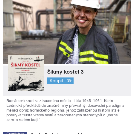
Šikmý kostel 3
Koupit
Románová kronika ztraceného města - léta 1945–1961. Karin
Lednická předkládá do značné míry převratný, dosavadní paradigma
měnící obraz hornického regionu, jehož zahlazenou historii stále
překrývá tlustá vrstva mýtů a zakořeněných stereotypů o „černé
zemi a rudém kraji“.