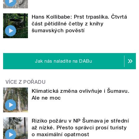
Hans Kollibabe: Prst trpaslíka. Čtvrtá
část pětidílné četby z knihy
šumavských pověstí
Jak nás naladíte na DABu
VÍCE Z POŘADU
Klimatická změna ovlivňuje i Šumavu.
Ale ne moc
Riziko požáru v NP Šumava je střední
až nízké. Přesto správci prosí turisty
o maximální opatrnost