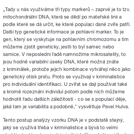
„Tady u nás využíváme tři typy markerů – zaprvé je to tzv.
mitochondriální DNA, která se dědí po mateřské linii a
podle které se dá určit, ke které populaci dané zvíře patří.
Další typ genetické informace je pohlavní marker. To je
gen, který se vyskytuje na pohlavním chromozomu a tím
můžeme zjistit geneticky, jestli to byl samec nebo
samice. V neposlední řadě namnožíme mikrosatelity, to
jsou hodně variabilní úseky DNA, které možná znáte
z kriminálek, protože jejich kombinace vytvářejí něco jako
genetický otisk prstu. Proto se využívají v kriminalistice
pro individuální identifikaci. U zvířat se dají používat také
a kromě rozeznání individuí potom podle nich můžeme
hodnotit řadu dalších záležitostí - co se s populací děje,
jaká tam je variabilita a podobně," vysvětluje
Pavel Hulva.
Tento postup analýzy vzorku DNA je v podstatě stejný,
jaký se využívá třeba v kriminalistice a bývá to velmi