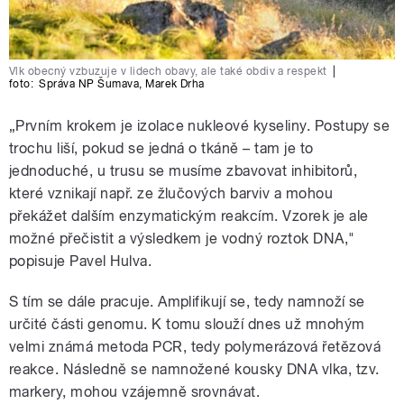
Vlk obecný vzbuzuje v lidech obavy, ale také obdiv a respekt
|
foto:
Správa NP Šumava
,
Marek Drha
„Prvním krokem je izolace nukleové kyseliny. Postupy se
trochu liší, pokud se jedná o tkáně – tam je to
jednoduché, u trusu se musíme zbavovat inhibitorů,
které vznikají např. ze žlučových barviv a mohou
překážet dalším enzymatickým reakcím. Vzorek je ale
možné přečistit a výsledkem je vodný roztok DNA,"
popisuje
Pavel Hulva.
S tím se dále pracuje. Amplifikují se, tedy namnoží se
určité části genomu. K tomu slouží dnes už mnohým
velmi známá metoda PCR, tedy polymerázová řetězová
reakce. Následně se namnožené kousky DNA vlka, tzv.
markery, mohou vzájemně srovnávat.