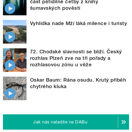
část pětidílné četby z knihy
šumavských pověstí
Vyhlídka nade Mží láká milence i turisty
72. Chodské slavnosti se blíží. Český
rozhlas Plzeň zve na tři pořady a
rozhlasovou zónu u věže
Oskar Baum: Rána osudu. Krutý příběh
chytrého kluka
Jak nás naladíte na DABu