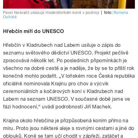
Pavel Nesvačil ukazuje moderátorkám koně v postroji
|
foto:
Romana
Oulická
Hřebčín míří do UNESCO
Hřebčín v Kladrubech nad Labem usiluje o zápis do
seznamu světového dědictví UNESCO. Projekt pečlivě
zpracovává několik let. Po posledních připomínkách je
všechno na dobré cestě a je naděje, že by se to příští rok
konečně mohlo podařit. „V loňském roce Česká republika
oficiálně nominovala Krajinu pro chov a výcvik
ceremoniálních a kočárových koní v Kladrubech nad
Labem na seznam UNESCO. V současné době jsme ve
fázi hodnocení,“ uvádí podrobnosti Jiří Machek.
Krajina okolo hřebčína je přizpůsobená koním přímo na
míru. Proto jsou některé aleje s rovnými cestami a jiné do
oblouků. Koně se tam učí chodit v zápřeži, zatáčet a