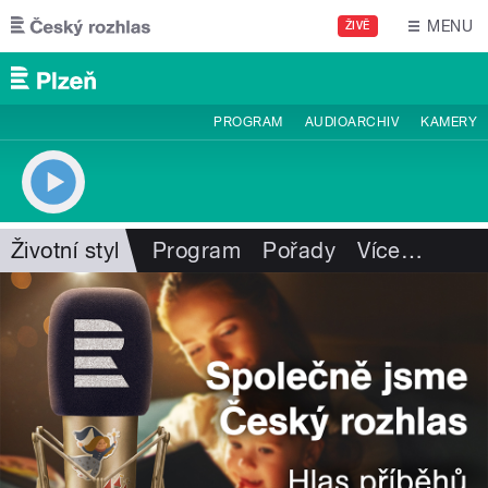
Přejít k hlavnímu obsahu
MENU
ŽIVĚ
PROGRAM
AUDIOARCHIV
KAMERY
Životní styl
Program
Pořady
Více
…