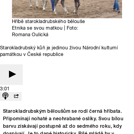
Hříbě starokladrubského bělouše
Etnika se svou matkou | Foto:
Romana Oulická
Starokladrubský kůň je jedinou živou Národní kulturní
památkou v České republice
3:01
Starokladrubským běloušům se rodí černá hříbata.
Připomínají nohaté a neohrabané oslíky. Svou bílou
barvu získávají postupně až do sedmého roku, kdy
dospívají. Je to dané historicky. Bílé mládě by v