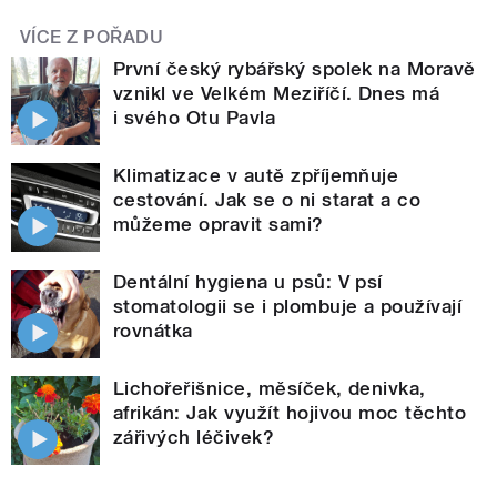
VÍCE Z POŘADU
První český rybářský spolek na Moravě
vznikl ve Velkém Meziříčí. Dnes má
i svého Otu Pavla
Klimatizace v autě zpříjemňuje
cestování. Jak se o ni starat a co
můžeme opravit sami?
Dentální hygiena u psů: V psí
stomatologii se i plombuje a používají
rovnátka
Lichořeřišnice, měsíček, denivka,
afrikán: Jak využít hojivou moc těchto
zářivých léčivek?