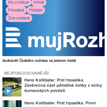
Hry a četby
Krimi
Pohádky
Pořady
Živé vysílání
Audiosvět Českého rozhlasu na jednom místě
NEJPOSLOUCHANĚJŠÍ
Hans Kollibabe: Prst trpaslíka.
Závěrečná část pětidílné četby z knihy
šumavských pověstí
Hans Kollibabe: Prst trpaslíka. První