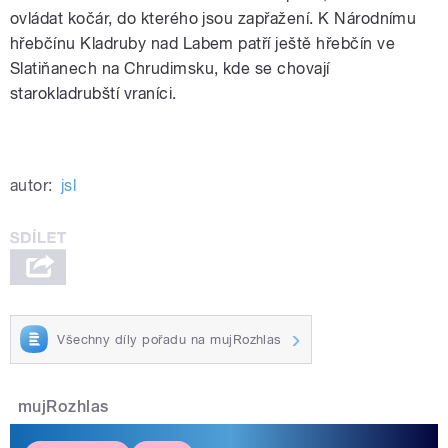
ovládat kočár, do kterého jsou zapřažení. K Národnímu
hřebčínu Kladruby nad Labem patří ještě hřebčín ve
Slatiňanech na Chrudimsku, kde se chovají
starokladrubští vraníci.
autor:
jsl
Všechny díly pořadu na mujRozhlas
mujRozhlas