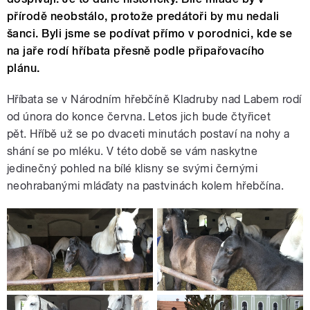
přírodě neobstálo, protože predátoři by mu nedali
šanci. Byli jsme se podívat přímo v porodnici, kde se
na jaře rodí hříbata přesně podle připařovacího
plánu.
Hříbata se v Národním hřebčíně Kladruby nad Labem rodí
od února do konce června. Letos jich bude čtyřicet
pět. Hříbě už se po dvaceti minutách postaví na nohy a
shání se po mléku. V této době se vám naskytne
jedinečný pohled na bílé klisny se svými černými
neohrabanými mláďaty na pastvinách kolem hřebčína.