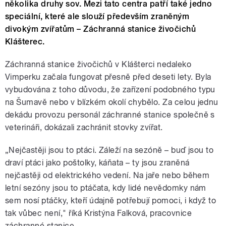
několika druhy sov. Mezi tato centra patří také jedno
speciální, které ale slouží především zraněným
divokým zvířatům – Záchranná stanice živočichů
Klášterec.
Záchranná stanice živočichů v Klášterci nedaleko
Vimperku začala fungovat přesně před deseti lety. Byla
vybudována z toho důvodu, že zařízení podobného typu
na Šumavě nebo v blízkém okolí chybělo. Za celou jednu
dekádu provozu personál záchranné stanice společně s
veterináři, dokázali zachránit stovky zvířat.
„Nejčastěji jsou to ptáci. Záleží na sezóně – buď jsou to
draví ptáci jako poštolky, káňata – ty jsou zraněná
nejčastěji od elektrického vedení. Na jaře nebo během
letní sezóny jsou to ptáčata, kdy lidé nevědomky nám
sem nosí ptáčky, kteří údajně potřebují pomoci, i když to
tak vůbec není," říká Kristýna Falková, pracovnice
záchranné stanice.