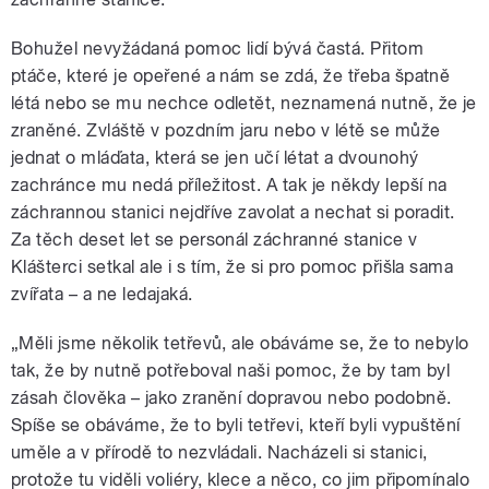
Bohužel nevyžádaná pomoc lidí bývá častá. Přitom
ptáče, které je opeřené a nám se zdá, že třeba špatně
létá nebo se mu nechce odletět, neznamená nutně, že je
zraněné. Zvláště v pozdním jaru nebo v létě se může
jednat o mláďata, která se jen učí létat a dvounohý
zachránce mu nedá příležitost. A tak je někdy lepší na
záchrannou stanici nejdříve zavolat a nechat si poradit.
Za těch deset let se personál záchranné stanice v
Klášterci setkal ale i s tím, že si pro pomoc přišla sama
zvířata – a ne ledajaká.
„Měli jsme několik tetřevů, ale obáváme se, že to nebylo
tak, že by nutně potřeboval naši pomoc, že by tam byl
zásah člověka – jako zranění dopravou nebo podobně.
Spíše se obáváme, že to byli tetřevi, kteří byli vypuštění
uměle a v přírodě to nezvládali. Nacházeli si stanici,
protože tu viděli voliéry, klece a něco, co jim připomínalo