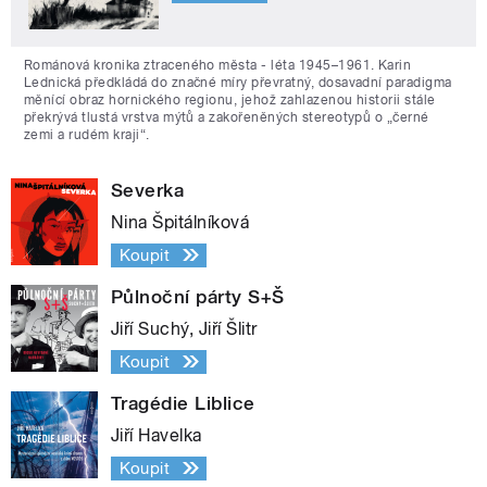
Románová kronika ztraceného města - léta 1945–1961. Karin
Lednická předkládá do značné míry převratný, dosavadní paradigma
měnící obraz hornického regionu, jehož zahlazenou historii stále
překrývá tlustá vrstva mýtů a zakořeněných stereotypů o „černé
zemi a rudém kraji“.
Severka
Nina Špitálníková
Koupit
Půlnoční párty S+Š
Jiří Suchý, Jiří Šlitr
Koupit
Tragédie Liblice
Jiří Havelka
Koupit