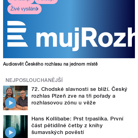
Živé vysílání
Audiosvět Českého rozhlasu na jednom místě
NEJPOSLOUCHANĚJŠÍ
72. Chodské slavnosti se blíží. Český
rozhlas Plzeň zve na tři pořady a
rozhlasovou zónu u věže
Hans Kollibabe: Prst trpaslíka. První
část pětidílné četby z knihy
šumavských pověstí