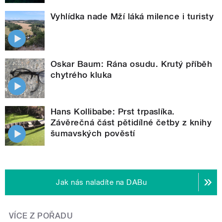
Vyhlídka nade Mží láká milence i turisty
Oskar Baum: Rána osudu. Krutý příběh
chytrého kluka
Hans Kollibabe: Prst trpaslíka.
Závěrečná část pětidílné četby z knihy
šumavských pověstí
Jak nás naladíte na DABu
VÍCE Z POŘADU