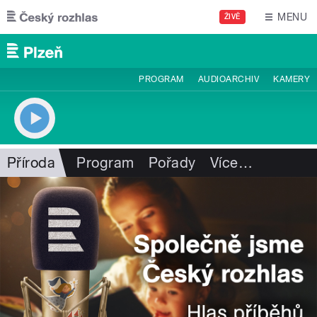
Přejít k hlavnímu obsahu
MENU
ŽIVĚ
PROGRAM
AUDIOARCHIV
KAMERY
Příroda
Program
Pořady
Více
…