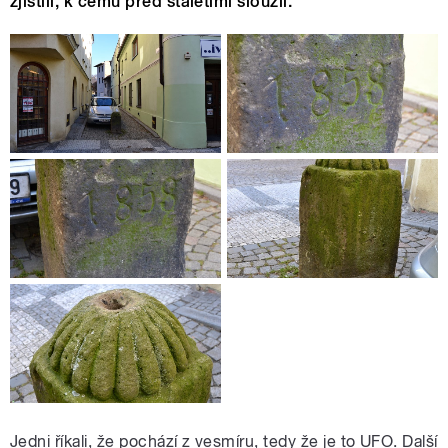
zjistili, k čemu před staletími sloužil.
Jedni říkali, že pochází z vesmíru, tedy že je to UFO. Další