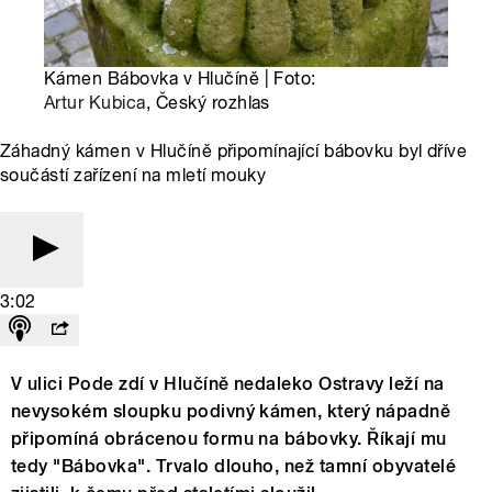
Kámen Bábovka v Hlučíně | Foto:
Artur Kubica
, Český rozhlas
Záhadný kámen v Hlučíně připomínající bábovku byl dříve
součástí zařízení na mletí mouky
3:02
V ulici Pode zdí v Hlučíně nedaleko Ostravy leží na
nevysokém sloupku podivný kámen, který nápadně
připomíná obrácenou formu na bábovky. Říkají mu
tedy "Bábovka". Trvalo dlouho, než tamní obyvatelé