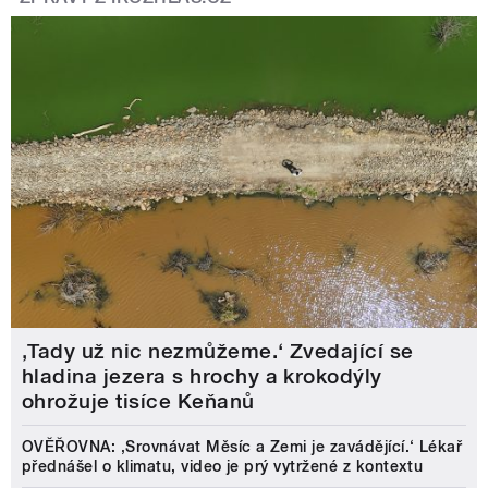
‚Tady už nic nezmůžeme.‘ Zvedající se
hladina jezera s hrochy a krokodýly
ohrožuje tisíce Keňanů
OVĚŘOVNA: ‚Srovnávat Měsíc a Zemi je zavádějící.‘ Lékař
přednášel o klimatu, video je prý vytržené z kontextu