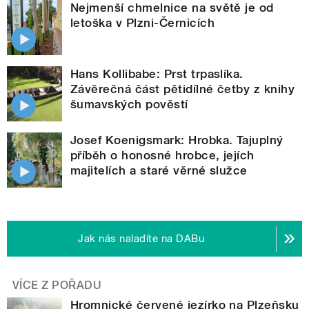
Nejmenší chmelnice na světě je od
letoška v Plzni-Černicích
Hans Kollibabe: Prst trpaslíka.
Závěrečná část pětidílné četby z knihy
šumavských pověstí
Josef Koenigsmark: Hrobka. Tajuplný
příběh o honosné hrobce, jejích
majitelích a staré věrné služce
Jak nás naladíte na DABu
VÍCE Z POŘADU
Hromnické červené jezírko na Plzeňsku