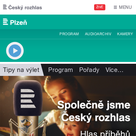
Přejít k hlavnímu obsahu
MENU
ŽIVĚ
PROGRAM
AUDIOARCHIV
KAMERY
Tipy na výlet
Program
Pořady
Více
…