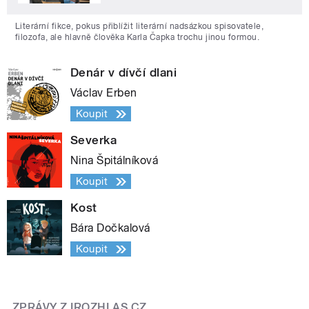
Literární fikce, pokus přiblížit literární nadsázkou spisovatele,
filozofa, ale hlavně člověka Karla Čapka trochu jinou formou.
Denár v dívčí dlani
Václav Erben
Koupit
Severka
Nina Špitálníková
Koupit
Kost
Bára Dočkalová
Koupit
ZPRÁVY Z IROZHLAS.CZ