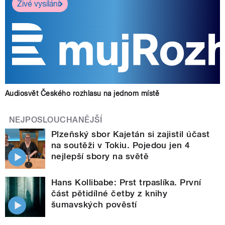
Živé vysílání
Audiosvět Českého rozhlasu na jednom místě
NEJPOSLOUCHANĚJŠÍ
Plzeňský sbor Kajetán si zajistil účast
na soutěži v Tokiu. Pojedou jen 4
nejlepší sbory na světě
Hans Kollibabe: Prst trpaslíka. První
část pětidílné četby z knihy
šumavských pověstí