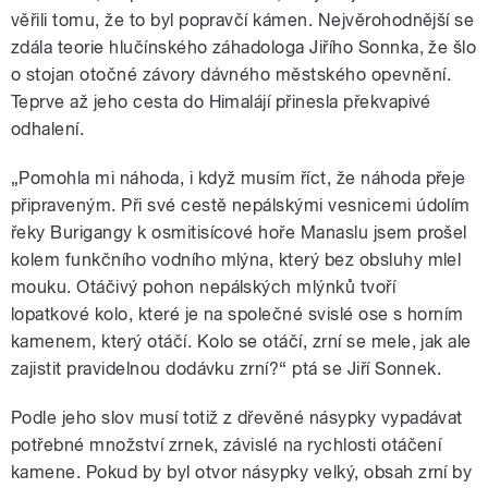
věřili tomu, že to byl popravčí kámen. Nejvěrohodnější se
zdála teorie hlučínského záhadologa Jiřího Sonnka, že šlo
o stojan otočné závory dávného městského opevnění.
Teprve až jeho cesta do Himalájí přinesla překvapivé
odhalení.
„Pomohla mi náhoda, i když musím říct, že náhoda přeje
připraveným. Při své cestě nepálskými vesnicemi údolím
řeky Burigangy k osmitisícové hoře Manaslu jsem prošel
kolem funkčního vodního mlýna, který bez obsluhy mlel
mouku. Otáčivý pohon nepálských mlýnků tvoří
lopatkové kolo, které je na společné svislé ose s horním
kamenem, který otáčí. Kolo se otáčí, zrní se mele, jak ale
zajistit pravidelnou dodávku zrní?“ ptá se Jiří Sonnek.
Podle jeho slov musí totiž z dřevěné násypky vypadávat
potřebné množství zrnek, závislé na rychlosti otáčení
kamene. Pokud by byl otvor násypky velký, obsah zrní by