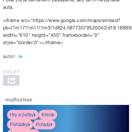
auta.
<iframe src="https://www.google.com/maps/embed?
pb=!1m17!1m11!1m3!1d824.5877307952004!2d18.18899
width="610" height="450" frameborder="0"
style="border:0"></iframe>
autor:
ak
mujRozhlas
Hry a četby
Krimi
Pohádky
Pořady