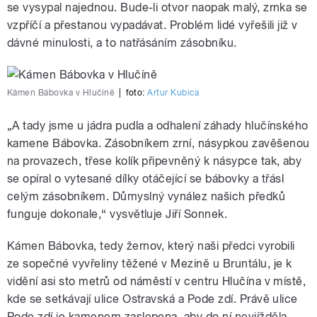
se vysypal najednou. Bude-li otvor naopak malý, zrnka se
vzpříčí a přestanou vypadávat. Problém lidé vyřešili již v
dávné minulosti, a to natřásáním zásobníku.
Kámen Bábovka v Hlučíně
|
foto:
Artur Kubica
„A tady jsme u jádra pudla a odhalení záhady hlučínského
kamene Bábovka. Zásobníkem zrní, násypkou zavěšenou
na provazech, třese kolík připevněný k násypce tak, aby
se opíral o vytesané dílky otáčející se bábovky a třásl
celým zásobníkem. Důmyslný vynález našich předků
funguje dokonale,“ vysvětluje Jiří Sonnek.
Kámen Bábovka, tedy žernov, který naši předci vyrobili
ze sopečné vyvřeliny těžené v Mezině u Bruntálu, je k
vidění asi sto metrů od náměstí v centru Hlučína v místě,
kde se setkávají ulice Ostravská a Pode zdí. Právě ulice
Pode zdí je kamenem zaslepena, aby do ní nevjížděla