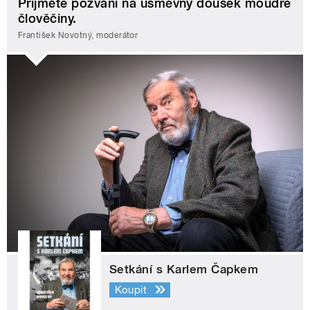
Přijměte pozvání na úsměvný doušek moudré
člověčiny.
František Novotný, moderátor
Setkání s Karlem Čapkem
Koupit