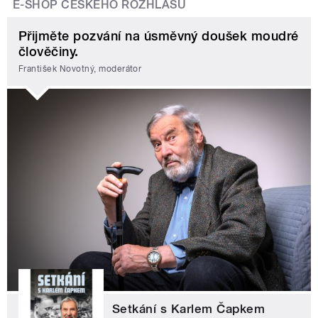
E-SHOP ČESKÉHO ROZHLASU
Přijměte pozvání na úsměvný doušek moudré
člověčiny.
František Novotný, moderátor
Setkání s Karlem Čapkem