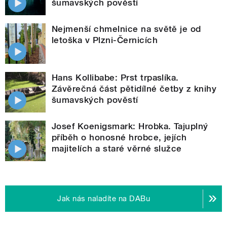
šumavských pověstí
Nejmenší chmelnice na světě je od
letoška v Plzni-Černicích
Hans Kollibabe: Prst trpaslíka.
Závěrečná část pětidílné četby z knihy
šumavských pověstí
Josef Koenigsmark: Hrobka. Tajuplný
příběh o honosné hrobce, jejích
majitelích a staré věrné služce
Jak nás naladíte na DABu