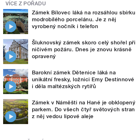
VÍCE Z POŘADU
Zámek Bílovec láká na rozsáhlou sbírku
modrobílého porcelánu. Je z něj
vyrobený nočník i telefon
Šluknovský zámek skoro celý shořel při
ničivém požáru. Dnes je znovu krásně
opravený
Barokní zámek Dětenice láká na
unikátní fresky, ložnici Emy Destinnové
i děla maltézských rytířů
Zámek v Náměšti na Hané je obklopený
parkem. Do všech čtyř světových stran
z něj vedou lipové aleje