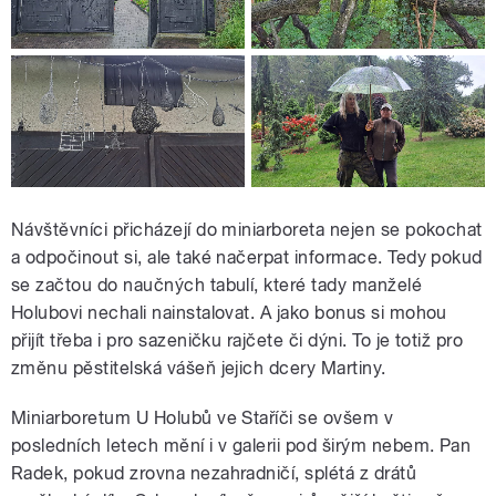
Návštěvníci přicházejí do miniarboreta nejen se pokochat
a odpočinout si, ale také načerpat informace. Tedy pokud
se začtou do naučných tabulí, které tady manželé
Holubovi nechali nainstalovat. A jako bonus si mohou
přijít třeba i pro sazeničku rajčete či dýni. To je totiž pro
změnu pěstitelská vášeň jejich dcery Martiny.
Miniarboretum U Holubů ve Staříči se ovšem v
posledních letech mění i v galerii pod širým nebem. Pan
Radek, pokud zrovna nezahradničí, splétá z drátů