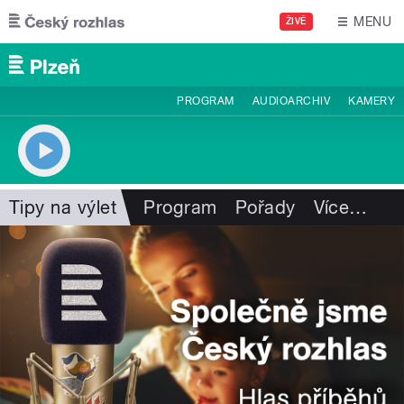
Přejít k hlavnímu obsahu
MENU
ŽIVĚ
PROGRAM
AUDIOARCHIV
KAMERY
Tipy na výlet
Program
Pořady
Více
…