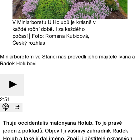
V Miniarboretu U Holubů je krásně v
každé roční době. I za každého
počasí | Foto:
Romana Kubicová
,
Český rozhlas
Miniarboretem ve Staříči nás provedli jeho majitelé Ivana a
Radek Holubovi
2:51
Thuja occidentalis malonyana Holub. To je právě
jeden z pokladů. Objevil ji vášnivý zahradník Radek
Holub a také jí dal jméno. Znají ji pěstitelé okrasných