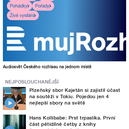
Pohádky
Pořady
Živé vysílání
Audiosvět Českého rozhlasu na jednom místě
NEJPOSLOUCHANĚJŠÍ
Plzeňský sbor Kajetán si zajistil účast
na soutěži v Tokiu. Pojedou jen 4
nejlepší sbory na světě
Hans Kollibabe: Prst trpaslíka. První
část pětidílné četby z knihy