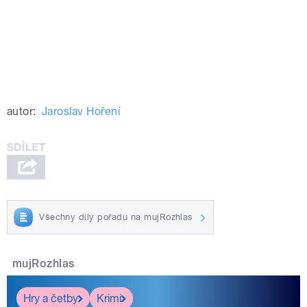
autor:
Jaroslav Hoření
Všechny díly pořadu na mujRozhlas
mujRozhlas
Hry a četby
Krimi