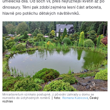
umělecká díla. Od soch víl, přes nejrůznější květin až po
dinosaury. Těmi pak zdobí zejména lesní část arboreta,
hlavně pro potěchu dětských návštěvníků.
Miniarboretum vznikalo postupně, z původní zahrady u domu se
rozrostlo do úctyhodných roměrů
|
foto:
Romana Kubicová
,
Český
rozhlas