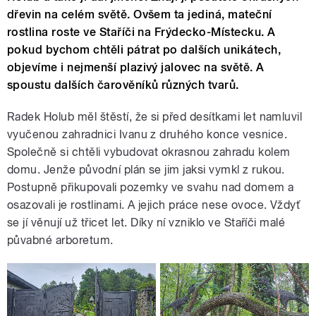
dřevin na celém světě. Ovšem ta jediná, mateční
rostlina roste ve Staříči na Frýdecko-Místecku. A
pokud bychom chtěli pátrat po dalších unikátech,
objevíme i nejmenší plazivý jalovec na světě. A
spoustu dalších čarověníků různých tvarů.
Radek Holub měl štěstí, že si před desítkami let namluvil
vyučenou zahradnici Ivanu z druhého konce vesnice.
Společně si chtěli vybudovat okrasnou zahradu kolem
domu. Jenže původní plán se jim jaksi vymkl z rukou.
Postupně přikupovali pozemky ve svahu nad domem a
osazovali je rostlinami. A jejich práce nese ovoce. Vždyť
se jí věnují už třicet let. Díky ní vzniklo ve Staříči malé
půvabné arboretum.