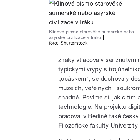
Klínové písmo starověké sumerské nebo
asyrské civilizace v Iráku
|
foto:
Shutterstock
znaky vtlačovaly seříznutým
typickými vrypy s trojúhelník
„ocáskem“, se dochovaly deset
muzeích, veřejných i soukrom
snadné. Povíme si, jak s tím
technologie. Na projektu digi
pracoval v Berlíně také český
Filozofické fakulty Univerzit