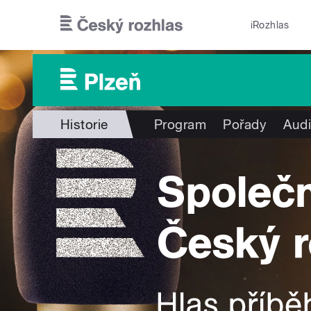
Přejít k hlavnímu obsahu
iRozhlas
Historie
Program
Pořady
Audi