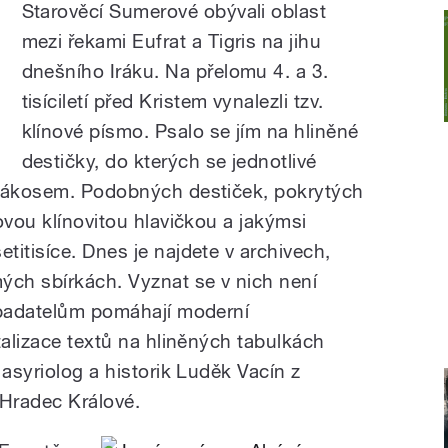
Starověcí Sumerové obývali oblast
mezi řekami Eufrat a Tigris na jihu
dnešního Iráku. Na přelomu 4. a 3.
tisíciletí před Kristem vynalezli tzv.
klínové písmo. Psalo se jím na hliněné
destičky, do kterých se jednotlivé
 rákosem. Podobných destiček, pokrytých
ovou klínovitou hlavičkou a jakýmsi
itisíce. Dnes je najdete v archivech,
ých sbírkách. Vyznat se v nich není
 badatelům pomáhají moderní
talizace textů na hliněných tabulkách
 asyriolog a historik Luděk Vacín z
y Hradec Králové.