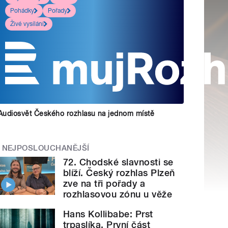
Pohádky
Pořady
Živé vysílání
Audiosvět Českého rozhlasu na jednom místě
NEJPOSLOUCHANĚJŠÍ
72. Chodské slavnosti se
blíží. Český rozhlas Plzeň
zve na tři pořady a
rozhlasovou zónu u věže
Hans Kollibabe: Prst
trpaslíka. První část