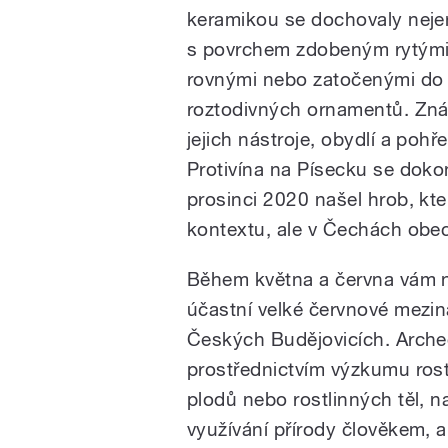
keramikou se dochovaly nej
s povrchem zdobeným rytými
rovnými nebo zatočenými do
roztodivných ornamentů. Zná
jejich nástroje, obydlí a pohř
Protivína na Písecku se doko
prosinci 2020 našel hrob, kte
kontextu, ale v Čechách obe
Během května a června vám na
účastní velké červnové mezi
Českých Budějovicích. Arch
prostřednictvím výzkumu ros
plodů nebo rostlinných těl, na
využívání přírody člověkem, a