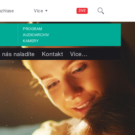
ozhlase
Více
ŽIVĚ
PROGRAM
AUDIOARCHIV
KAMERY
 nás naladíte
Kontakt
Více
…