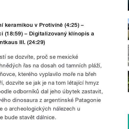
ní keramikou v Protivíně (4:25) –
 (18:59) – Digitalizovaný klínopis a
kaus III. (24:29)
tí se dozvíte, proč se mexické
 hnědých řas na dosah od tamních pláží,
aňovce, kterého vyplavilo moře na břeh
 dozvíte se jak je na tom létající hmyz
 podle odborníků dal jeho úbytek zastavit,
ého dinosaura z argentinské Patagonie
e o archeologických nálezech u
 bude stavět dálnice.