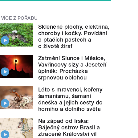
VÍCE Z POŘADU
Skleněné plochy, elektřina,
choroby i kočky. Povídání
o ptačích pastech a
o životě žiraf
Zatmění Slunce i Měsíce,
Vavřincovy slzy a Jeseteří
úplněk: Procházka
srpnovou oblohou
Léto s mravenci, kořeny
šamanismu, šamani
dneška a jejich cesty do
horního a dolního světa
Na západ od Irska:
Báječný ostrov Brasil a
ztracené Království víl