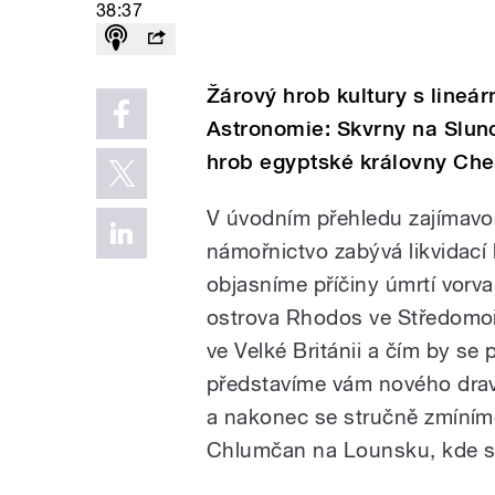
38:37
Žárový hrob kultury s lineár
Astronomie: Skvrny na Slunci
hrob egyptské královny Chent
V úvodním přehledu zajímavos
námořnictvo zabývá likvidací
objasníme příčiny úmrtí vorv
ostrova Rhodos ve Středomoří,
ve Velké Británii a čím by se
představíme vám nového drav
a nakonec se stručně zmíním
Chlumčan na Lounsku, kde se