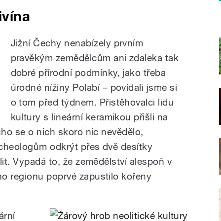
ivína
Jižní Čechy nenabízely prvním
pravěkým zemědělcům ani zdaleka tak
dobré přírodní podmínky, jako třeba
úrodné nížiny Polabí – povídali jsme si
o tom před týdnem. Přistěhovalci lidu
kultury s lineární keramikou přišli na
uho se o nich skoro nic nevědělo,
rcheologům odkrýt přes dvě desítky
lit. Vypadá to, že zemědělství alespoň v
o regionu poprvé zapustilo kořeny
ární