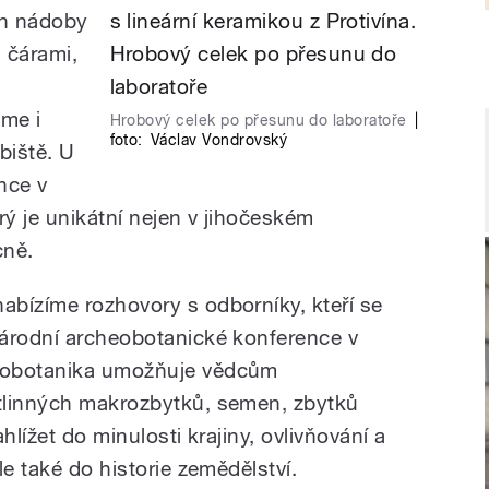
en nádoby
 čárami,
me i
Hrobový celek po přesunu do laboratoře
|
foto:
Václav Vondrovský
ebiště. U
nce v
rý je unikátní nejen v jihočeském
cně.
bízíme rozhovory s odborníky, kteří se
národní archeobotanické konference v
eobotanika umožňuje vědcům
tlinných makrozbytků, semen, zbytků
hlížet do minulosti krajiny, ovlivňování a
le také do historie zemědělství.