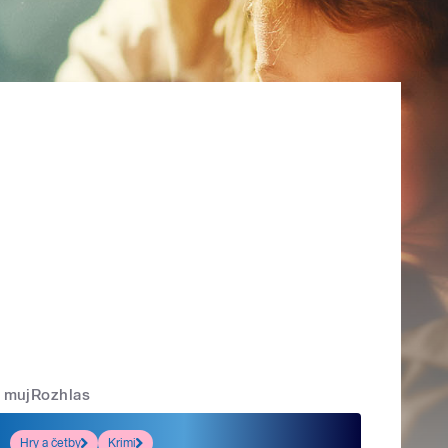
mujRozhlas
Hry a četby
Krimi