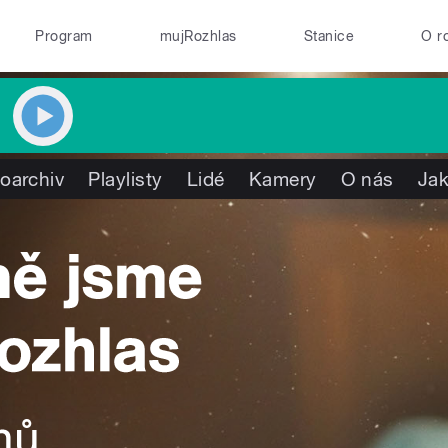
Program
mujRozhlas
Stanice
O r
oarchiv
Playlisty
Lidé
Kamery
O nás
Jak