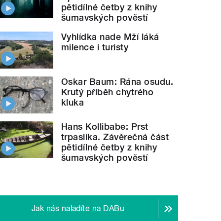
pětidílné četby z knihy
šumavských pověstí
Vyhlídka nade Mží láká
milence i turisty
Oskar Baum: Rána osudu.
Krutý příběh chytrého
kluka
Hans Kollibabe: Prst
trpaslíka. Závěrečná část
pětidílné četby z knihy
šumavských pověstí
Jak nás naladíte na DABu