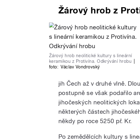
Žárový hrob z Prot
Žárový hrob neolitické kultury s lineární
keramikou z Protivína. Odkrývání hrobu
|
foto:
Václav Vondrovský
jih Čech až v druhé vlně. Dlo
postupně se však podařilo a
jihočeských neolitických loka
některých částech jihočeskéh
někdy po roce 5250 př. Kr.
Po zemědělcích kultury s line