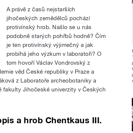
A právě z časů nejstarších
jihočeských zemědělců pochází
protivínský hrob. Našlo se u nás
podobně starých pohřbů hodně? Čím
je ten protivínský výjimečný a jak
probíhá jeho výzkum v laboratoři? O
tom hovoří Václav Vondrovský z
emie věd České republiky v Praze a
áková z Laboratoře archeobotaniky a
 fakulty Jihočeské univerzity v Českých
opis a hrob Chentkaus III.