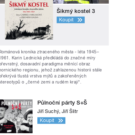
Šikmý kostel 3
Koupit
Románová kronika ztraceného města - léta 1945–
1961. Karin Lednická předkládá do značné míry
převratný, dosavadní paradigma měnící obraz
hornického regionu, jehož zahlazenou historii stále
překrývá tlustá vrstva mýtů a zakořeněných
stereotypů o „černé zemi a rudém kraji“.
Půlnoční párty S+Š
Jiří Suchý, Jiří Šlitr
Koupit