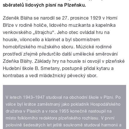
sběratelů lidových písní na Plzeňsku.
Zdeněk Bláha se narodil se 27. prosince 1929 v Horní
Bříze v rodině holiče, lidového muzikanta a kapelníka
venkovského „štrajchu“. Jeho otec ovládal hru na
housle, viloncello a klarinet a byl sbormistrem
hornobřízského mužského sboru. Múzické rodinné
prostředí zřejmě předurčilo další umělecké směrování
Zdeňka Bláhy. Základy hry na housle si osvojil v plzeňské
Hudební škole B. Smetany, postupně přidal kytaru a
kontrabas a vedl mládežnický pěvecký sbor.
V letech 1943–1947 studoval na obchodní škole v Plzni. Po
válce byl krátce zaměstnaný jako pokladník Hospodářského
družstva v Plasích a v roce 1955 konečně nastoupil na
místo folklorního redaktora plzeňského rozhlasu. V první
polovině šedesátých let ještě soukromě studoval harmonii a