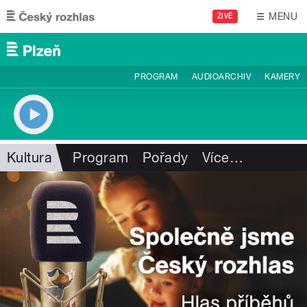
Přejít k hlavnímu obsahu
MENU
ŽIVĚ
PROGRAM
AUDIOARCHIV
KAMERY
Kultura
Program
Pořady
Více
…