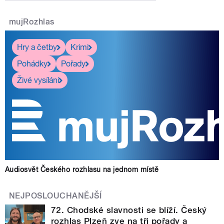
mujRozhlas
Hry a četby
Krimi
Pohádky
Pořady
Živé vysílání
Audiosvět Českého rozhlasu na jednom místě
NEJPOSLOUCHANĚJŠÍ
72. Chodské slavnosti se blíží. Český
rozhlas Plzeň zve na tři pořady a