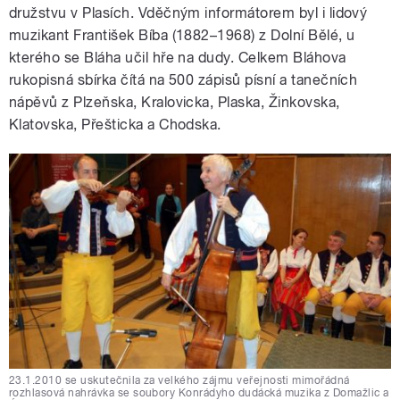
družstvu v Plasích. Vděčným informátorem byl i lidový
muzikant František Bíba (1882–1968) z Dolní Bělé, u
kterého se Bláha učil hře na dudy. Celkem Bláhova
rukopisná sbírka čítá na 500 zápisů písní a tanečních
nápěvů z Plzeňska, Kralovicka, Plaska, Žinkovska,
Klatovska, Přešticka a Chodska.
23.1.2010 se uskutečnila za velkého zájmu veřejnosti mimořádná
rozhlasová nahrávka se soubory Konrádyho dudácká muzika z Domažlic a