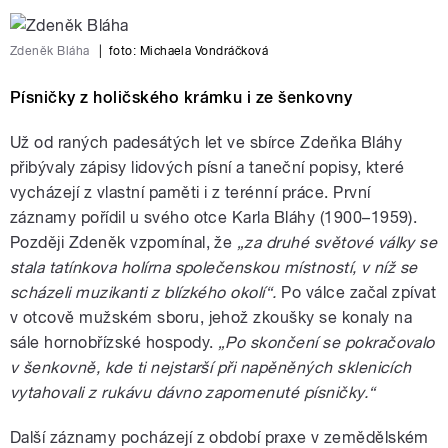
Zdeněk Bláha
|
foto: Michaela Vondráčková
Písničky z holičského krámku i ze šenkovny
Už od raných padesátých let ve sbírce Zdeňka Bláhy
přibývaly zápisy lidových písní a taneční popisy, které
vycházejí z vlastní paměti i z terénní práce. První
záznamy pořídil u svého otce Karla Bláhy (1900–1959).
Později Zdeněk vzpomínal, že
„za druhé světové války se
stala tatínkova holírna společenskou místností, v níž se
scházeli muzikanti z blízkého okolí“.
Po válce začal zpívat
v otcově mužském sboru, jehož zkoušky se konaly na
sále hornobřízské hospody.
„Po skončení se pokračovalo
v šenkovně, kde ti nejstarší při napěněných sklenicích
vytahovali z rukávu dávno zapomenuté písničky.“
Další záznamy pocházejí z období praxe v zemědělském