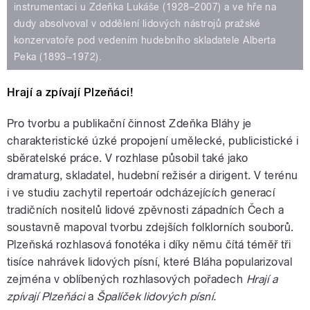
instrumentaci u Zdeňka Lukáše (1928–2007) a ve hře na
dudy absolvoval v oddělení lidových nástrojů pražské
konzervatoře pod vedením hudebního skladatele Alberta
Peka (1893−1972).
Hrají a zpívají Plzeňáci!
Pro tvorbu a publikační činnost Zdeňka Bláhy je
charakteristické úzké propojení umělecké, publicistické i
sběratelské práce. V rozhlase působil také jako
dramaturg, skladatel, hudební režisér a dirigent. V terénu
i ve studiu zachytil repertoár odcházejících generací
tradičních nositelů lidové zpěvnosti západních Čech a
soustavně mapoval tvorbu zdejších folklorních souborů.
Plzeňská rozhlasová fonotéka i díky němu čítá téměř tři
tisíce nahrávek lidových písní, které Bláha popularizoval
zejména v oblíbených rozhlasových pořadech
Hrají a
zpívají Plzeňáci
a
Špalíček lidových písní.