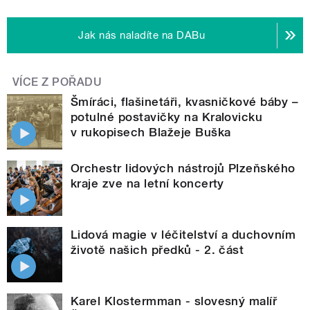
Jak nás naladíte na DABu
VÍCE Z POŘADU
Šmíráci, flašinetáři, kvasničkové báby –
potulné postavičky na Kralovicku
v rukopisech Blažeje Buška
Orchestr lidových nástrojů Plzeňského
kraje zve na letní koncerty
Lidová magie v léčitelství a duchovním
životě našich předků - 2. část
Karel Klostermman - slovesný malíř