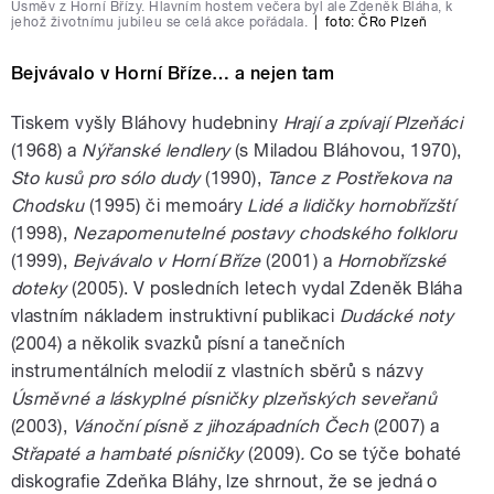
Úsměv z Horní Břízy. Hlavním hostem večera byl ale Zdeněk Bláha, k
jehož životnímu jubileu se celá akce pořádala.
|
foto: ČRo Plzeň
Bejvávalo v Horní Bříze… a nejen tam
Tiskem vyšly Bláhovy hudebniny
Hrají a zpívají Plzeňáci
(1968) a
Nýřanské lendlery
(s Miladou Bláhovou, 1970),
Sto kusů pro sólo dudy
(1990),
Tance z Postřekova na
Chodsku
(1995) či memoáry
Lidé a lidičky hornobřízští
(1998),
Nezapomenutelné postavy chodského folkloru
(1999),
Bejvávalo v Horní Bříze
(2001) a
Hornobřízské
doteky
(2005). V posledních letech vydal Zdeněk Bláha
vlastním nákladem instruktivní publikaci
Dudácké noty
(2004) a několik svazků písní a tanečních
instrumentálních melodií z vlastních sběrů s názvy
Úsměvné a láskyplné písničky plzeňských seveřanů
(2003),
Vánoční písně z jihozápadních Čech
(2007) a
Střapaté a hambaté písničky
(2009)
.
Co se týče bohaté
diskografie Zdeňka Bláhy, lze shrnout, že se jedná o