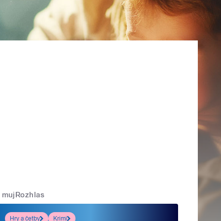
mujRozhlas
Hry a četby
Krimi