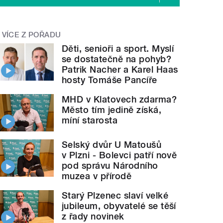
VÍCE Z POŘADU
Děti, senioři a sport. Myslí
se dostatečně na pohyb?
Patrik Nacher a Karel Haas
hosty Tomáše Pancíře
MHD v Klatovech zdarma?
Město tím jedině získá,
míní starosta
Selský dvůr U Matoušů
v Plzni - Bolevci patří nově
pod správu Národního
muzea v přírodě
Starý Plzenec slaví velké
jubileum, obyvatelé se těší
z řady novinek