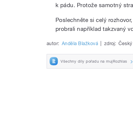
k pádu. Protože samotný stra
Poslechněte si celý rozhovor
probrali například takzvaný vd
autor:
Anděla Blažková
|
zdroj:
Český 
Všechny díly pořadu na mujRozhlas