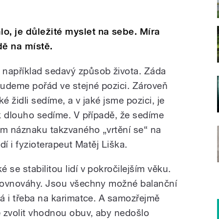
o, je důležité myslet na sebe. Míra
dě na místě.
 například sedavý způsob života. Záda
udeme pořád ve stejné pozici. Zároveň
é židli sedíme, a v jaké jsme pozici, je
ak dlouho sedíme. V případě, že sedíme
ním náznaku takzvaného „vrtění se“ na
dí i fyzioterapeut Matěj Liška.
 se stabilitou lidí v pokročilejším věku.
 rovnováhy. Jsou všechny možné balanční
dá i třeba na karimatce. A samozřejmě
é zvolit vhodnou obuv, aby nedošlo