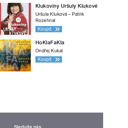
Klukoviny Uršuly Klukové
Uršula Kluková – Patrik
Rozehnal
Koupit
HoKlaFaKla
Ondřej Kukal
Koupit
Sledujte nás