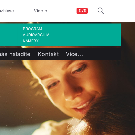
ozhlase
Více
ŽIVĚ
PROGRAM
AUDIOARCHIV
KAMERY
nás naladíte
Kontakt
Více
…