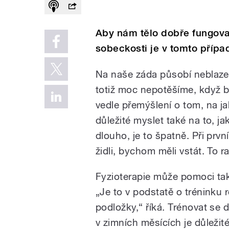
Aby nám tělo dobře fungoval
sobeckosti je v tomto přípa
Na naše záda působí neblaze
totiž moc nepotěšíme, když b
vedle přemýšlení o tom, na jak
důležité myslet také na to, j
dlouho, je to špatně. Při prv
židli, bychom měli vstát. To ra
Fyzioterapie může pomoci také
„Je to v podstatě o tréninku
podložky,“ říká. Trénovat se 
v zimních měsících je důležit