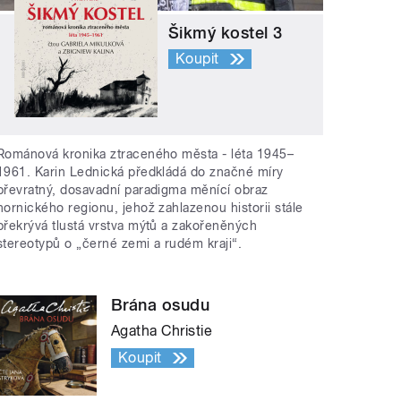
Šikmý kostel 3
Koupit
Románová kronika ztraceného města - léta 1945–
1961. Karin Lednická předkládá do značné míry
převratný, dosavadní paradigma měnící obraz
hornického regionu, jehož zahlazenou historii stále
překrývá tlustá vrstva mýtů a zakořeněných
stereotypů o „černé zemi a rudém kraji“.
Brána osudu
Agatha Christie
Koupit