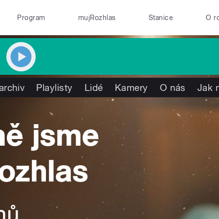
Program
mujRozhlas
Stanice
O r
archiv
Playlisty
Lidé
Kamery
O nás
Jak 