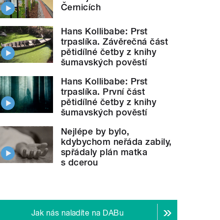
Černicích
Hans Kollibabe: Prst
trpaslíka. Závěrečná část
pětidílné četby z knihy
šumavských pověstí
Hans Kollibabe: Prst
trpaslíka. První část
pětidílné četby z knihy
šumavských pověstí
Nejlépe by bylo,
kdybychom neřáda zabily,
spřádaly plán matka
s dcerou
Jak nás naladíte na DABu