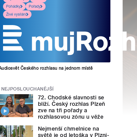
Pohádky
Pořady
Živé vysílání
Audiosvět Českého rozhlasu na jednom místě
NEJPOSLOUCHANĚJŠÍ
72. Chodské slavnosti se
blíží. Český rozhlas Plzeň
zve na tři pořady a
rozhlasovou zónu u věže
Nejmenší chmelnice na
světě je od letoška v Plzni-