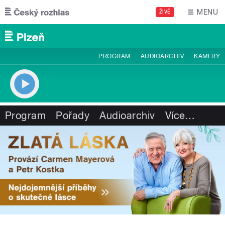
Přejít k hlavnímu obsahu
MENU
ŽIVĚ
PROGRAM
AUDIOARCHIV
KAMERY
Program
Pořady
Audioarchiv
Více
…