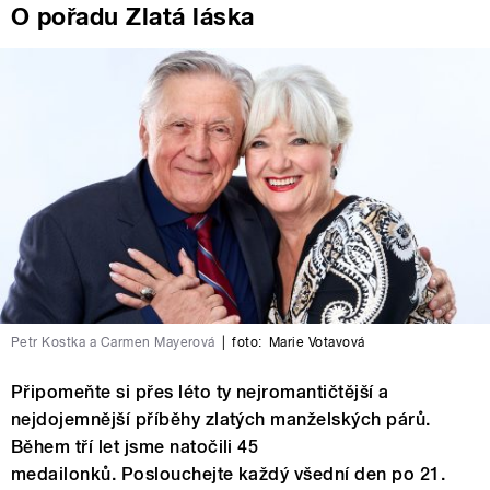
O pořadu Zlatá láska
Petr Kostka a Carmen Mayerová
|
foto:
Marie Votavová
Připomeňte si přes léto ty nejromantičtější a
nejdojemnější příběhy zlatých manželských párů.
Během tří let jsme natočili 45
medailonků. Poslouchejte každý všední den po 21.