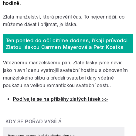
hodině.
Zlatá manželství, která prověřil čas. To nejcennější, co
můžeme dávat i přijímat, je láska.
Ten pohled do očí cítíme dodnes, říkají průvodci
Zlatou láskou Carmen Mayerová a Petr Kostka
Vítěznému manželskému páru Zlaté lásky jsme navíc
jako hlavní cenu vystrojili svatební hostinu s obnovením
manželského slibu a předali svatební dary včetně
poukazu na velkou romantickou svatební cestu.
Podívejte se na příběhy zlatých lásek >>
KDY SE POŘAD VYSÍLÁ