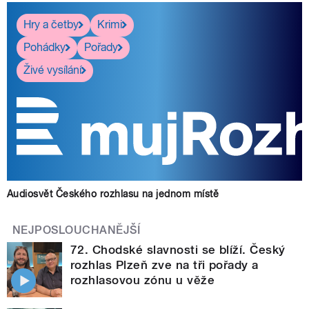
Hry a četby
Krimi
Pohádky
Pořady
Živé vysílání
Audiosvět Českého rozhlasu na jednom místě
NEJPOSLOUCHANĚJŠÍ
72. Chodské slavnosti se blíží. Český
rozhlas Plzeň zve na tři pořady a
rozhlasovou zónu u věže