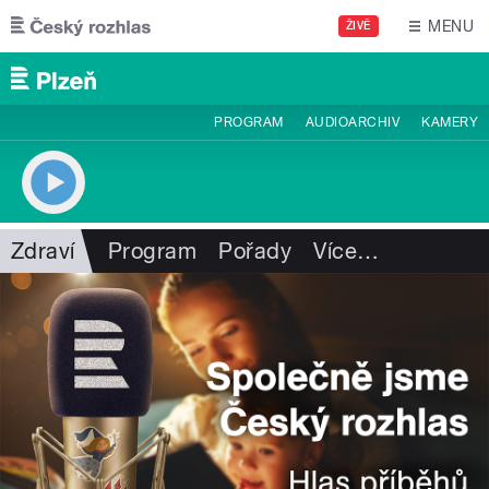
Přejít k hlavnímu obsahu
MENU
ŽIVĚ
PROGRAM
AUDIOARCHIV
KAMERY
Zdraví
Program
Pořady
Více
…