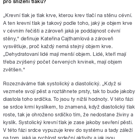
pro snížení tlaku?
„Krevní tlak je tlak krve, kterou krev tlačí na stěnu cévní.
A ten krevní tlak je takový podle toho, jaký je objem krve
v cévním řečišti a zároveň jaká je poddajnost cévní
stěny,“ definuje Kateřina Cajthamlová a zároveň
vysvětluje, proč každý nemá stejný objem krve.
„Dehydratovaní lidé mají menší objem. Lidé, kteří mají
třeba zvýšený počet červených krvinek, mají objem
zvětšen.“
Rozeznáváme tlak systolický a diastolický. „Když si
vezmete svojí pěst a roztáhnete prsty, tak to bude jakoby
diastola toho srdíčka. To jsou ty nižší hodnoty. V této fázi
se srdce krmí kyslíkem, to znamená, když diastolický tlak
roste, tak je ohroženo srdíčko tím, že nedostane živiny a
kyslík. Systolický krevní tlak je zase jakoby sevření pěsti.
V této fázi srdce vypuzuje krev do systému a tady záleží
na tom, jaká je rychlost srdeční aktivity a jak jsou