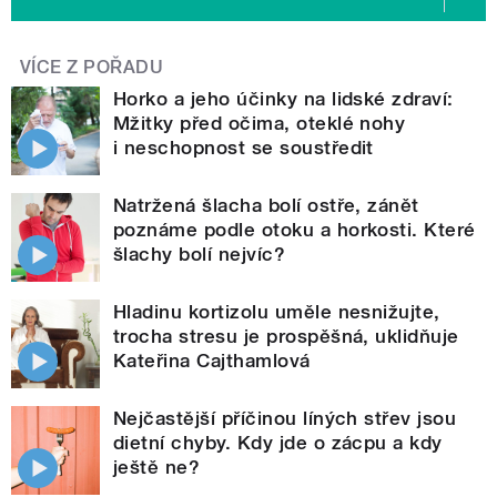
VÍCE Z POŘADU
Horko a jeho účinky na lidské zdraví:
Mžitky před očima, oteklé nohy
i neschopnost se soustředit
Natržená šlacha bolí ostře, zánět
poznáme podle otoku a horkosti. Které
šlachy bolí nejvíc?
Hladinu kortizolu uměle nesnižujte,
trocha stresu je prospěšná, uklidňuje
Kateřina Cajthamlová
Nejčastější příčinou líných střev jsou
dietní chyby. Kdy jde o zácpu a kdy
ještě ne?