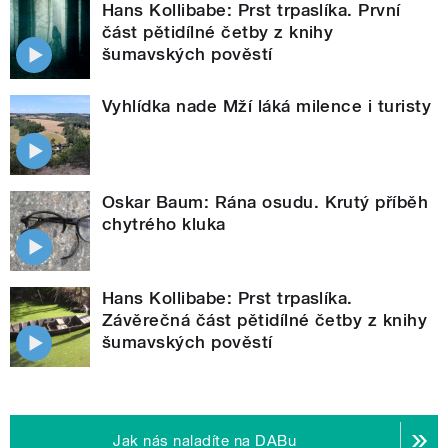
Hans Kollibabe: Prst trpaslíka. První
část pětidílné četby z knihy
šumavských pověstí
Vyhlídka nade Mží láká milence i turisty
Oskar Baum: Rána osudu. Krutý příběh
chytrého kluka
Hans Kollibabe: Prst trpaslíka.
Závěrečná část pětidílné četby z knihy
šumavských pověstí
Jak nás naladíte na DABu