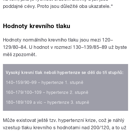
poddajné cévy. Proto jsou důležité oba ukazatele.“
Hodnoty krevního tlaku
Hodnoty normálního krevního tlaku jsou mezi 120–
129/80–84. U hodnot v rozmezí 130–139/85–89 už byste
měli zpozornět.
Vysoký krevní tlak neboli hypertenze se dělí do tří stupňů:
140–159/90–99 – hypertenze 1. stupně
160–179/100–109 – hypertenze 2. stupně
180–189/109 a víc – hypertenze 3. stupně
Může existovat ještě tzv. hypertenzní krize, což je náhlý
vzestup tlaku krevního s hodnotami nad 200/120, a to už