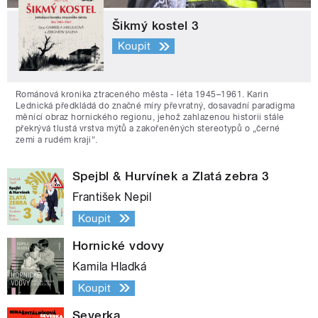
Šikmý kostel 3
Koupit
Románová kronika ztraceného města - léta 1945–1961. Karin
Lednická předkládá do značné míry převratný, dosavadní paradigma
měnící obraz hornického regionu, jehož zahlazenou historii stále
překrývá tlustá vrstva mýtů a zakořeněných stereotypů o „černé
zemi a rudém kraji“.
Spejbl & Hurvínek a Zlatá zebra 3
František Nepil
Koupit
Hornické vdovy
Kamila Hladká
Koupit
Severka