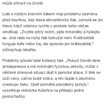
může ohrozit na životě.
Lidé s nízkým krevním tlakem mají problémy zejména
před bouřkou, kdy klesá atmosférický tlak, zamotá se jim
hlava, když vstanou rychle z postele nebo občas
omdlívají. „Zvyšte pitný režim, pijte minerálky a hýbejte
se. Jiná rada na nízký tlak bohužel není. Krátkodobě
funguje kafe nebo čaj, ale opravdu jen krátkodobě,“
zdůrazňuje lékařka.
Problémy působí také kolísavý tlak. „Pokud člověk bere
antidepresiva a má minimální fyzickou aktivitu, může v
některé stresové situaci dojít k panické atace. V těle se
zúží cévy, začne bušit srdce, a tím dojde k akutnímu
vzestupu tlaku. Opět pomáhá pravidelný pohyb,“
vysvětluje doktorka Kateřina na příkladu jedné
posluchačky.