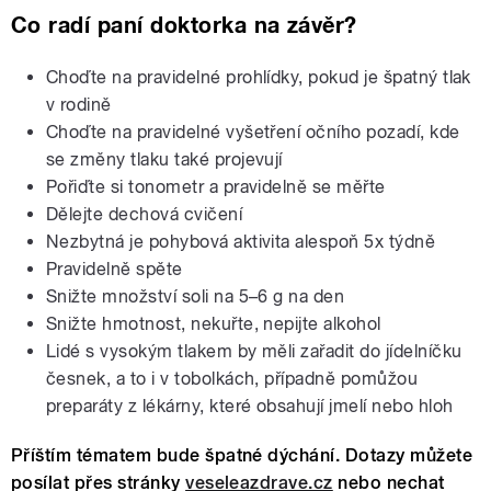
Co radí paní doktorka na závěr?
Choďte na pravidelné prohlídky, pokud je špatný tlak
v rodině
Choďte na pravidelné vyšetření očního pozadí, kde
se změny tlaku také projevují
Pořiďte si tonometr a pravidelně se měřte
Dělejte dechová cvičení
Nezbytná je pohybová aktivita alespoň 5x týdně
Pravidelně spěte
Snižte množství soli na 5–6 g na den
Snižte hmotnost, nekuřte, nepijte alkohol
Lidé s vysokým tlakem by měli zařadit do jídelníčku
česnek, a to i v tobolkách, případně pomůžou
preparáty z lékárny, které obsahují jmelí nebo hloh
Příštím tématem bude špatné dýchání. Dotazy můžete
posílat přes stránky
veseleazdrave.cz
nebo nechat