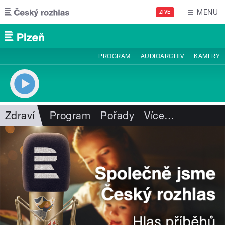
Přejít k hlavnímu obsahu
MENU
ŽIVĚ
PROGRAM
AUDIOARCHIV
KAMERY
Zdraví
Program
Pořady
Více
…