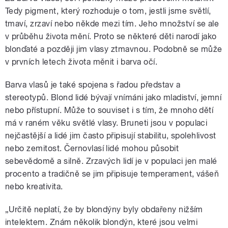
Tedy pigment, který rozhoduje o tom, jestli jsme světlí,
tmaví, zrzaví nebo někde mezi tím. Jeho množství se ale
v průběhu života mění. Proto se některé děti narodí jako
blonďaté a později jim vlasy ztmavnou. Podobně se může
v prvních letech života měnit i barva očí.
Barva vlasů je také spojena s řadou představ a
stereotypů. Blond lidé bývají vnímáni jako mladiství, jemní
nebo přístupní. Může to souviset i s tím, že mnoho dětí
má v raném věku světlé vlasy. Bruneti jsou v populaci
nejčastější a lidé jim často připisují stabilitu, spolehlivost
nebo zemitost. Černovlasí lidé mohou působit
sebevědomě a silně. Zrzavých lidí je v populaci jen malé
procento a tradičně se jim připisuje temperament, vášeň
nebo kreativita.
„Určitě neplatí, že by blondýny byly obdařeny nižším
intelektem. Znám několik blondýn, které jsou velmi