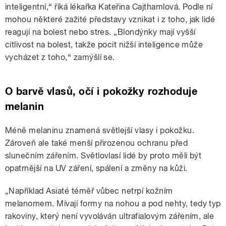
inteligentní,“ říká lékařka Kateřina Cajthamlová. Podle ní
mohou některé zažité představy vznikat i z toho, jak lidé
reagují na bolest nebo stres. „Blondýnky mají vyšší
citlivost na bolest, takže pocit nižší inteligence může
vycházet z toho,“ zamýšlí se.
O barvě vlasů, očí i pokožky rozhoduje
melanin
Méně melaninu znamená světlejší vlasy i pokožku.
Zároveň ale také menší přirozenou ochranu před
slunečním zářením. Světlovlasí lidé by proto měli být
opatrnější na UV záření, spálení a změny na kůži.
„Například Asiaté téměř vůbec netrpí kožním
melanomem. Mívají formy na nohou a pod nehty, tedy typ
rakoviny, který není vyvoláván ultrafialovým zářením, ale