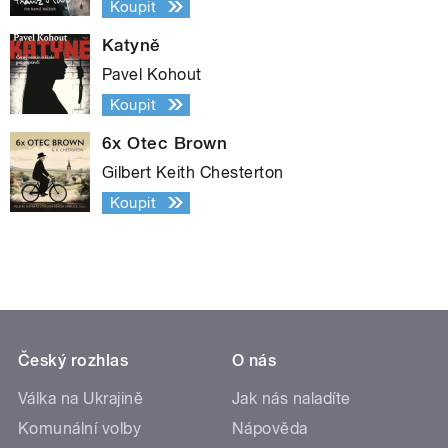
Koupit
Katyně
Pavel Kohout
Koupit
6x Otec Brown
Gilbert Keith Chesterton
Koupit
Český rozhlas
O nás
Válka na Ukrajině
Jak nás naladíte
Komunální volby
Nápověda