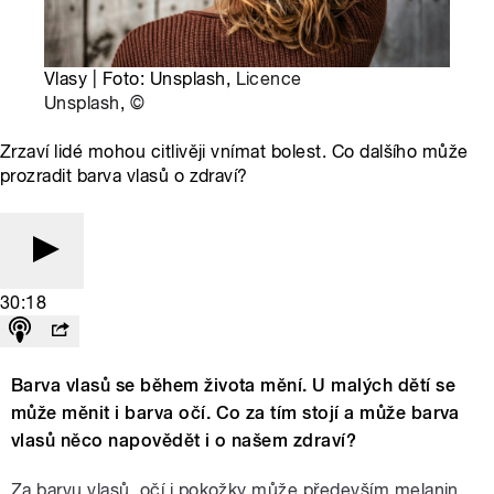
Vlasy | Foto: Unsplash,
Licence
Unsplash
,
©
Zrzaví lidé mohou citlivěji vnímat bolest. Co dalšího může
prozradit barva vlasů o zdraví?
30:18
Barva vlasů se během života mění. U malých dětí se
může měnit i barva očí. Co za tím stojí a může barva
vlasů něco napovědět i o našem zdraví?
Za barvu vlasů, očí i pokožky může především melanin.