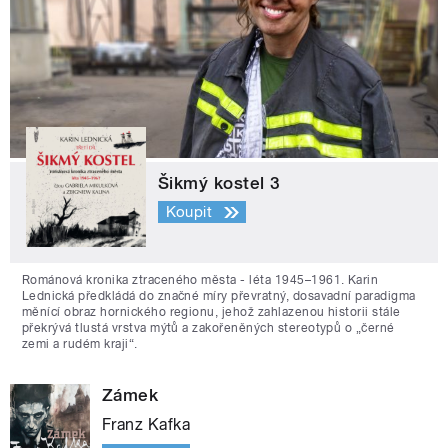
Šikmý kostel 3
Koupit
Románová kronika ztraceného města - léta 1945–1961. Karin
Lednická předkládá do značné míry převratný, dosavadní paradigma
měnící obraz hornického regionu, jehož zahlazenou historii stále
překrývá tlustá vrstva mýtů a zakořeněných stereotypů o „černé
zemi a rudém kraji“.
Zámek
Franz Kafka