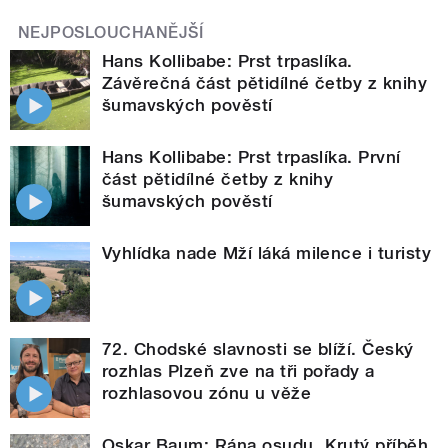
NEJPOSLOUCHANĚJŠÍ
Hans Kollibabe: Prst trpaslíka.
Závěrečná část pětidílné četby z knihy
šumavských pověstí
Hans Kollibabe: Prst trpaslíka. První
část pětidílné četby z knihy
šumavských pověstí
Vyhlídka nade Mží láká milence i turisty
72. Chodské slavnosti se blíží. Český
rozhlas Plzeň zve na tři pořady a
rozhlasovou zónu u věže
Oskar Baum: Rána osudu. Krutý příběh