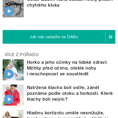
chytrého kluka
Jak nás naladíte na DABu
VÍCE Z POŘADU
Horko a jeho účinky na lidské zdraví:
Mžitky před očima, oteklé nohy
i neschopnost se soustředit
Natržená šlacha bolí ostře, zánět
poznáme podle otoku a horkosti. Které
šlachy bolí nejvíc?
Hladinu kortizolu uměle nesnižujte,