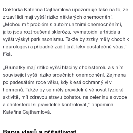
Doktorka Kateřina Cajthamlová upozorňuje také na to, že
zrzaví lidí mají vyšší riziko některých onemocnění.
„Mohou mít problém s autoimunitními onemocněními,
jako jsou roztroušená skleróza, revmatoidní artritida a
vyšší výskyt parkinsonismu. Takže by zrzky měly chodit k
neurologovi a případně začít brát léky dostatečně včas,“
říká.
„Brunetky mají riziko vyšší hladiny cholesterolu a s ním
související vyšší riziko srdečních onemocnění. Zejména
po padesátém roce věku, kdy klesá ochranný vliv
hormonů. Takže by se měly pravidelně věnovat fyzické
aktivitě, mít zdravou stravu bohatou na zeleninu a ovoce
a cholesterol si pravidelně kontrolovat,“ připomíná
Kateřina Cajthamlová.
Barva vlasů a přitažlivost