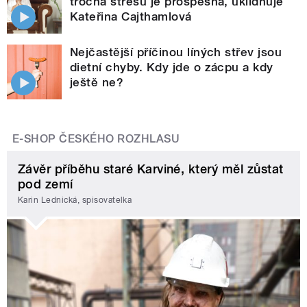
trocha stresu je prospěšná, uklidňuje
Kateřina Cajthamlová
Nejčastější příčinou líných střev jsou
dietní chyby. Kdy jde o zácpu a kdy
ještě ne?
E-SHOP ČESKÉHO ROZHLASU
Závěr příběhu staré Karviné, který měl zůstat
pod zemí
Karin Lednická, spisovatelka