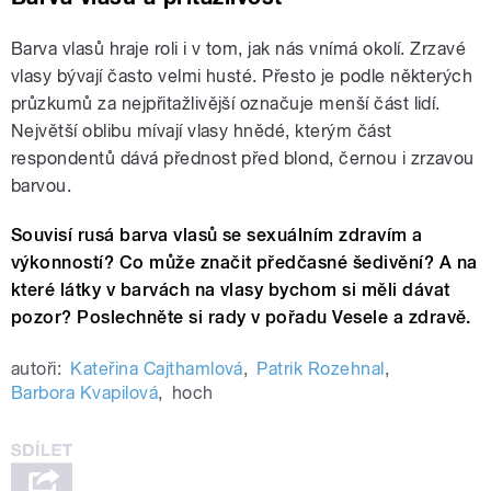
Barva vlasů hraje roli i v tom, jak nás vnímá okolí. Zrzavé
vlasy bývají často velmi husté. Přesto je podle některých
průzkumů za nejpřitažlivější označuje menší část lidí.
Největší oblibu mívají vlasy hnědé, kterým část
respondentů dává přednost před blond, černou i zrzavou
barvou.
Souvisí rusá barva vlasů se sexuálním zdravím a
výkonností? Co může značit předčasné šedivění? A na
které látky v barvách na vlasy bychom si měli dávat
pozor? Poslechněte si rady v pořadu Vesele a zdravě.
autoři:
Kateřina Cajthamlová
,
Patrik Rozehnal
,
Barbora Kvapilová
,
hoch