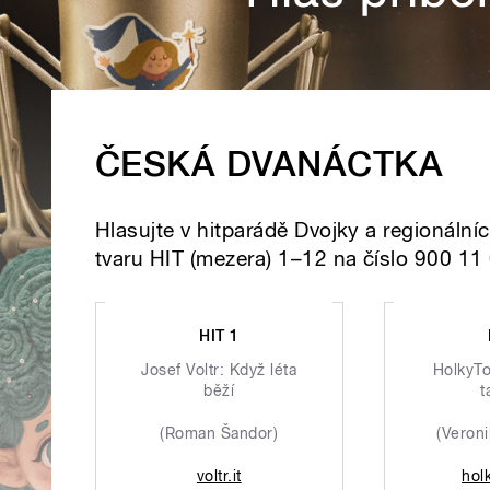
ČESKÁ DVANÁCTKA
Hlasujte v hitparádě Dvojky a regionáln
tvaru HIT (mezera) 1–12 na číslo 900 11
HIT 1
Josef Voltr: Když léta
HolkyTo
běží
t
(Roman Šandor)
(Veron
voltr.it
hol