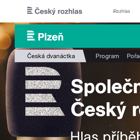
Přejít k hlavnímu obsahu
iRozhlas
Česká dvanáctka
Program
Pořa