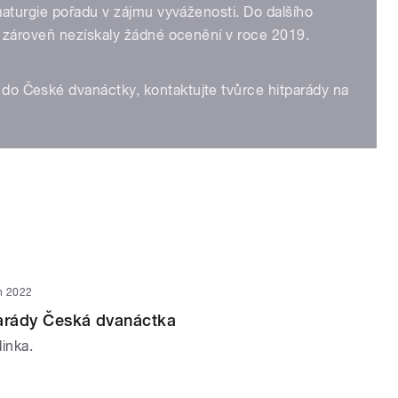
amaturgie pořadu v zájmu vyváženosti. Do dalšího
a zároveň nezískaly žádné ocenění v roce 2019.
do České dvanáctky, kontaktujte tvůrce hitparády na
n 2022
parády Česká dvanáctka
inka.