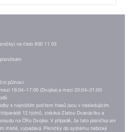
sničky) na číslo 900 11 03
 písničkám
ční půlnoci
. mezi 16:04–17:00 (Dvojka) a mezi 20:04–21:00
bodů
adby s nejnižším počtem hlasů jsou v následujícím
v hitparádě 12 týdnů, získává Zlatou Dvanáctku a
proudu na ČRo Dvojka. V případě, že tato písnička ani
m místě, vypadává. Písničky do systému nabízejí