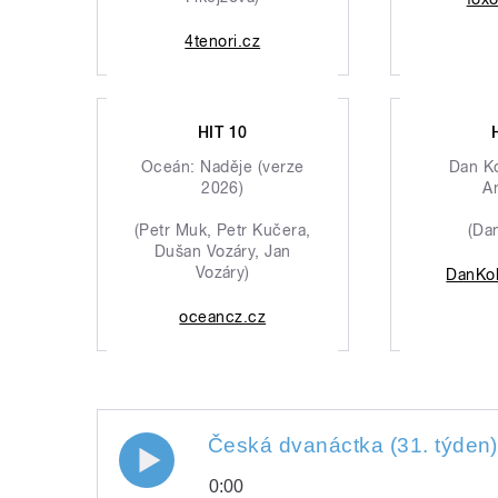
4tenori.cz
HIT 10
Oceán: Naděje (verze
Dan K
2026)
A
(Petr Muk, Petr Kučera,
(Da
Dušan Vozáry, Jan
Vozáry)
DanKo
oceancz.cz
Česká dvanáctka (31. týden)
0:00