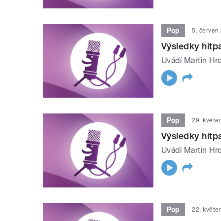
Pop
5. červen
Výsledky hit
Uvádí Martin Hrd
Pop
29. květe
Výsledky hit
Uvádí Martin Hrd
Pop
22. květe