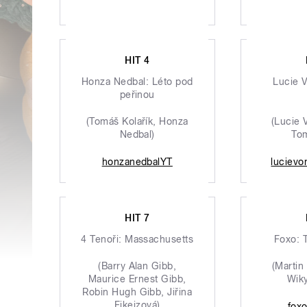
HIT 4
Honza Nedbal: Léto pod
Lucie 
peřinou
(Tomáš Kolařík, Honza
(Lucie 
Nedbal)
Tom
honzanedbalYT
lucievo
HIT 7
4 Tenoři: Massachusetts
Foxo: 
(Barry Alan Gibb,
(Martin
Maurice Ernest Gibb,
Wiky
Robin Hugh Gibb, Jiřina
Fikejzová)
fox