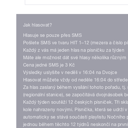
Play
Jak hlasovat?
Hlasuje se pouze přes SMS
Pošlete SMS ve tvaru HIT 1–12 (mezera a číslo pí
Každý z vás má jeden hlas na písničku za týden
Máte ale možnost dát své hlasy několika různým
Cena jedné SMS je 3 Kč
/
Výsledky uslyšíte v neděli v 16:04 na Dvojce
Hlasovat můžete vždy od neděle 16:04 do střede
Za hlas zaslaný během vysílání tohoto pořadu, tj
(regionální stanice), se započítává dvojnásobek 
Každý týden soutěží 12 českých písniček. Tři skl
kole nahrazeny novými. Písnička, která se udrží 
automaticky se stává součástí playlistu Nočního 
jednou během těchto 12 týdnů neskončí na první
pause