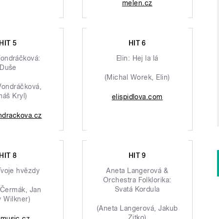
melen.cz
HIT 5
HIT 6
Vondráčková:
Elin: Hej la lá
Duše
(Michal Worek, Elin)
Vondráčková,
áš Kryl)
elispidlova.com
ndrackova.cz
HIT 8
HIT 9
Tvoje hvězdy
Aneta Langerová &
Orchestra Folklorika:
Svatá Kordula
 Čermák, Jan
 Wilkner)
(Aneta Langerová, Jakub
Zitko)
omusic.cz