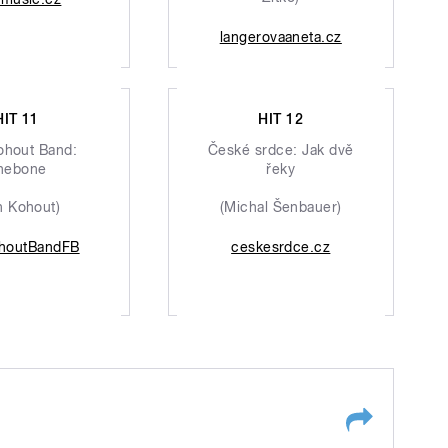
langerovaaneta.cz
HIT 11
HIT 12
ohout Band:
České srdce: Jak dvě
nebone
řeky
n Kohout)
(Michal Šenbauer)
houtBandFB
ceskesrdce.cz