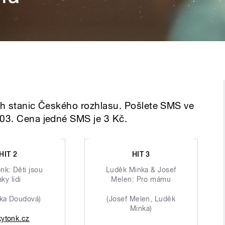
ích stanic Českého rozhlasu. Pošlete SMS ve
 03. Cena jedné SMS je 3 Kč.
HIT 2
HIT 3
nk: Děti jsou
Luděk Minka & Josef
aky lidi
Melen: Pro mámu
ika Doudová)
(Josef Melen, Luděk
Minka)
kytonk.cz