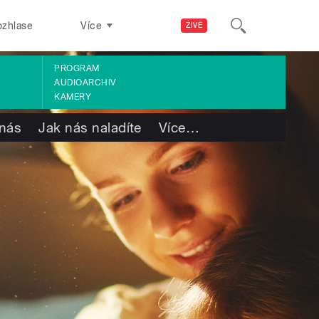
ozhlase
Více
ŽIVĚ
PROGRAM
AUDIOARCHIV
KAMERY
nás
Jak nás naladíte
Více
…