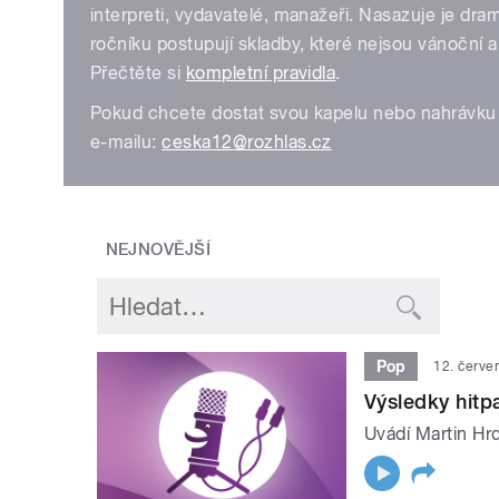
interpreti, vydavatelé, manažeři. Nasazuje je dr
ročníku postupují skladby, které nejsou vánoční 
Přečtěte si
kompletní pravidla
.
Pokud chcete dostat svou kapelu nebo nahrávku 
e-mailu:
ceska12@rozhlas.cz
NEJNOVĚJŠÍ
Pop
12. červe
Výsledky hit
Uvádí Martin Hrd