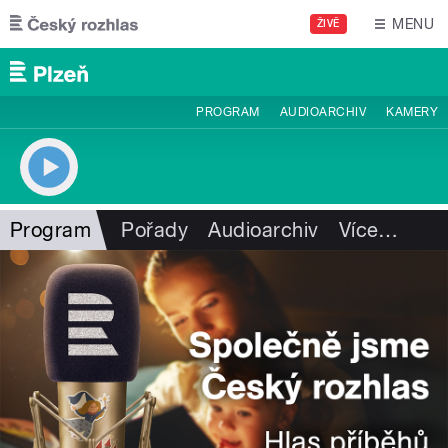
Přejít k hlavnímu obsahu
MENU
ŽIVĚ
PROGRAM
AUDIOARCHIV
KAMERY
Program
Pořady
Audioarchiv
Více
…