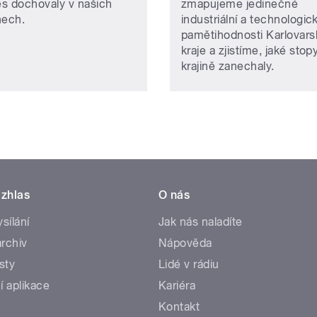
s dochovaly v našich
zmapujeme jedinečné
nech.
industriální a technologic
pamětihodnosti Karlovar
kraje a zjistíme, jaké stop
krajině zanechaly.
zhlas
O nás
ysílání
Jak nás naladíte
rchiv
Nápověda
sty
Lidé v rádiu
í aplikace
Kariéra
Kontakt