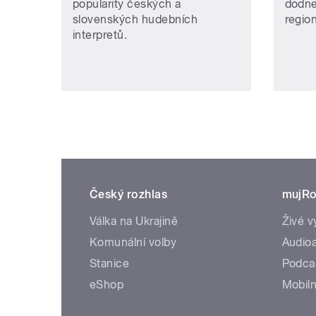
popularity českých a
dodne
slovenských hudebních
regio
interpretů.
Český rozhlas
mujRo
Válka na Ukrajině
Živé v
Komunální volby
Audioa
Stanice
Podca
eShop
Mobiln