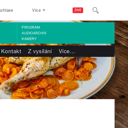
ozhlase
Více
ŽIVĚ
PROGRAM
AUDIOARCHIV
KAMERY
Kontakt
Z vysílání
Více
…