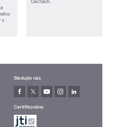
Čechách.
ké
ského
y v
Sledujte nás
Certifikováno