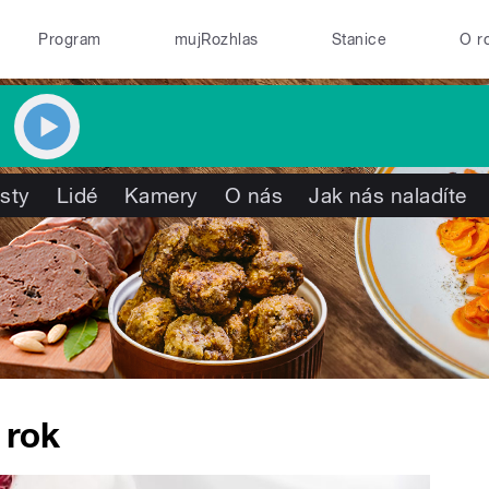
Program
mujRozhlas
Stanice
O r
isty
Lidé
Kamery
O nás
Jak nás naladíte
 rok