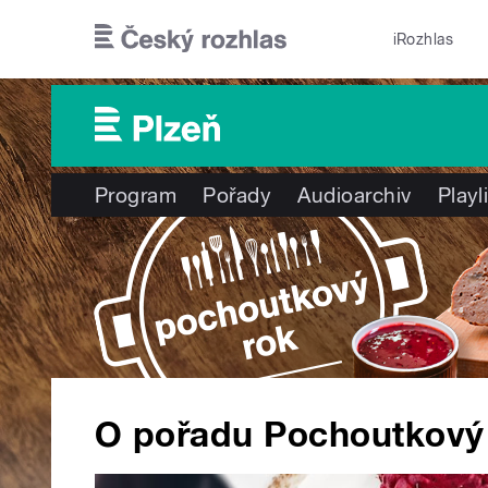
Přejít k hlavnímu obsahu
iRozhlas
Program
Pořady
Audioarchiv
Playl
O pořadu Pochoutkový