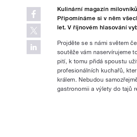
Kulinární magazín milovníků 
Připomínáme si v něm všech
let. V říjnovém hlasování vy
Projděte se s námi světem č
soutěže vám naservírujeme to 
pití, k tomu přidá spoustu už
profesionálních kuchařů, kt
králem. Nebudou samozřejmě
gastronomii a výlety do tajů 