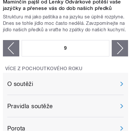
Maminčin pajšl od Lenky Odvárkové potěší vaše
jazýčky a přenese vás do dob našich předků
Strukturu má jako paštika a na jazyku se úplně rozplyne.
Dnes se tohle jídlo moc často nedělá. Zavzpomínejte na
jídlo našich předků a vraťte ho zpátky do našich kuchyní.
STRÁNKY
9
n
zí
VÍCE Z POCHOUTKOVÉHO ROKU
O soutěži
Pravidla soutěže
Porota