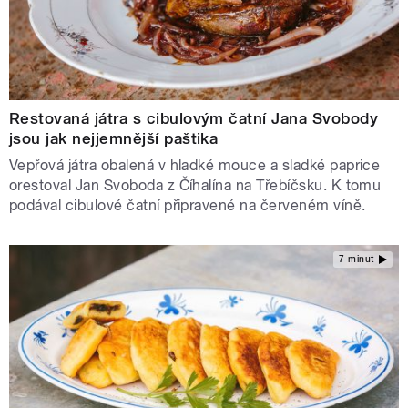
Restovaná játra s cibulovým čatní Jana Svobody
jsou jak nejjemnější paštika
Vepřová játra obalená v hladké mouce a sladké paprice
orestoval Jan Svoboda z Číhalína na Třebíčsku. K tomu
podával cibulové čatní připravené na červeném víně.
7 minut