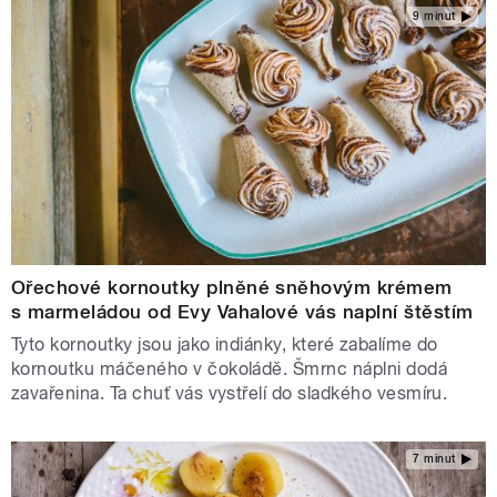
9 minut
Ořechové kornoutky plněné sněhovým krémem
s marmeládou od Evy Vahalové vás naplní štěstím
Tyto kornoutky jsou jako indiánky, které zabalíme do
kornoutku máčeného v čokoládě. Šmrnc náplni dodá
zavařenina. Ta chuť vás vystřelí do sladkého vesmíru.
7 minut