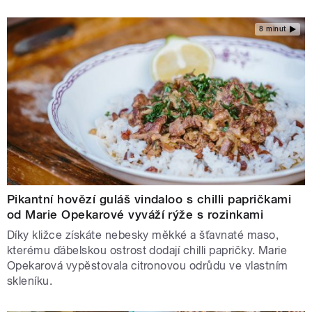
8 minut
Pikantní hovězí guláš vindaloo s chilli papričkami
od Marie Opekarové vyváží rýže s rozinkami
Díky kližce získáte nebesky měkké a šťavnaté maso,
kterému ďábelskou ostrost dodají chilli papričky. Marie
Opekarová vypěstovala citronovou odrůdu ve vlastním
skleníku.