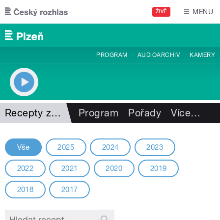
Přejít k hlavnímu obsahu
MENU
ŽIVĚ
PROGRAM
AUDIOARCHIV
KAMERY
Recepty z minulých ročníků
Program
Pořady
Více
…
Vše
2025
2024
2023
2022
2021
2020
2019
2018
2017