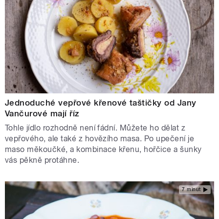
Jednoduché vepřové křenové taštičky od Jany
Vančurové mají říz
Tohle jídlo rozhodně není fádní. Můžete ho dělat z
vepřového, ale také z hovězího masa. Po upečení je
maso měkoučké, a kombinace křenu, hořčice a šunky
vás pěkně protáhne.
7 minut