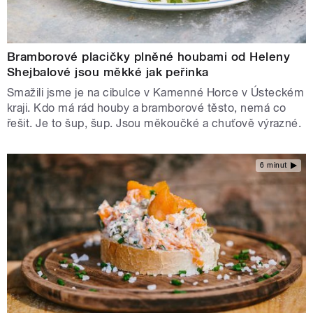
Bramborové placičky plněné houbami od Heleny
Shejbalové jsou měkké jak peřinka
Smažili jsme je na cibulce v Kamenné Horce v Ústeckém
kraji. Kdo má rád houby a bramborové těsto, nemá co
řešit. Je to šup, šup. Jsou měkoučké a chuťově výrazné.
6 minut