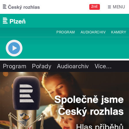
Přejít k hlavnímu obsahu
MENU
ŽIVĚ
PROGRAM
AUDIOARCHIV
KAMERY
Program
Pořady
Audioarchiv
Více
…