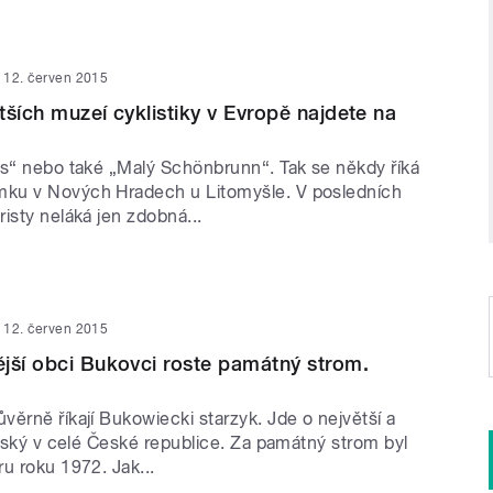
12. červen 2015
tších muzeí cyklistiky v Evropě najdete na
es“ nebo také „Malý Schönbrunn“. Tak se někdy říká
ku v Nových Hradech u Litomyšle. V posledních
isty neláká jen zdobná...
12. červen 2015
jší obci Bukovci roste památný strom.
ěrně říkají Bukowiecki starzyk. Jde o největší a
orský v celé České republice. Za památný strom byl
u roku 1972. Jak...