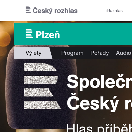
Přejít k hlavnímu obsahu
iRozhlas
Výlety
Program
Pořady
Audio