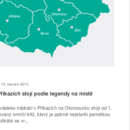
15. červen 2015
Příkazích stojí podle legendy na místě
edaleko nádraží v Příkazích na Olomoucku stojí od 1.
vaný smírčí kříž, který je patrně nejstarší památkou
ikáté se vr...