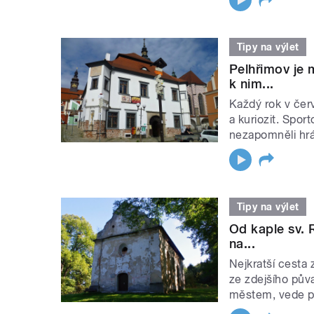
Tipy na výlet
Pelhřimov je 
k nim...
Každý rok v čer
a kuriozit. Sport
nezapomněli hrát
Tipy na výlet
Od kaple sv. 
na...
Nejkratší cesta
ze zdejšího pů
městem, vede po