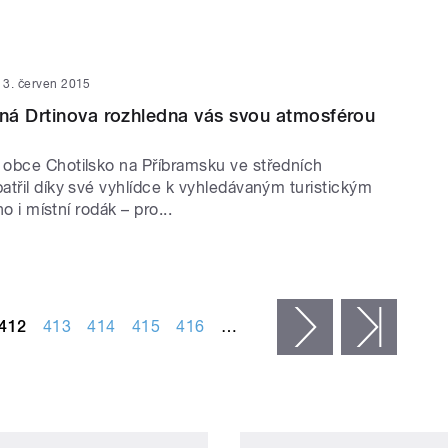
3. červen 2015
ná Drtinova rozhledna vás svou atmosférou
obce Chotilsko na Příbramsku ve středních
atřil díky své vyhlídce k vyhledávaným turistickým
ho i místní rodák – pro...
412
413
414
415
416
…
následující ›
posled