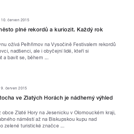
10. červen 2015
město plné rekordů a kuriozit. Každý rok
vnu ožívá Pelhřimov na Vysočině Festivalem rekordů
ovci, nadšenci, ale i obyčejní lidé, kteří si
 a bavit se, během ...
9. červen 2015
Rocha ve Zlatých Horách je nádherný výhled
 z obce Zlaté Hory na Jesenicku v Olomouckém kraji,
vabného náměstí až na Biskupskou kupu nad
 zelené turistické značce ...