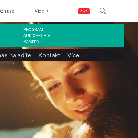
ozhlase
Více
ŽIVĚ
PROGRAM
AUDIOARCHIV
KAMERY
nás naladíte
Kontakt
Více
…