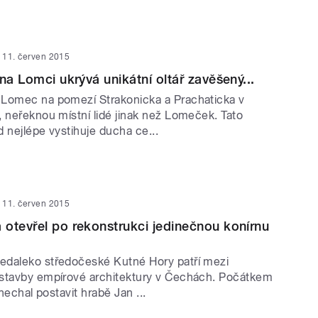
11. červen 2015
na Lomci ukrývá unikátní oltář zavěšený...
Lomec na pomezí Strakonicka a Prachaticka v
, neřeknou místní lidé jinak než Lomeček. Tato
 nejlépe vystihuje ducha ce...
11. červen 2015
otevřel po rekonstrukci jedinečnou konírnu
daleko středočeské Kutné Hory patří mezi
stavby empírové architektury v Čechách. Počátkem
 nechal postavit hrabě Jan ...