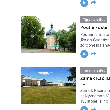
Tipy na výlet
Poutní kostel 
Poutnímu místu 
jižních Čechách
zdrobnělina snad
Tipy na výlet
Zámek Kačina 
i...
Zámek Kačina ne
nejvýznamnější 
19. století si ho