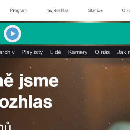
Program
mujRozhlas
Stanice
O r
archiv
Playlisty
Lidé
Kamery
O nás
Jak 