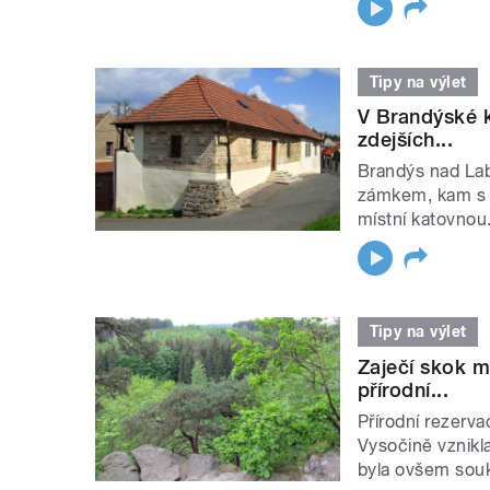
Tipy na výlet
V Brandýské k
zdejších...
Brandýs nad La
zámkem, kam s ob
místní katovnou.
Tipy na výlet
Zaječí skok m
přírodní...
Přírodní rezerv
Vysočině vznikla
byla ovšem souk