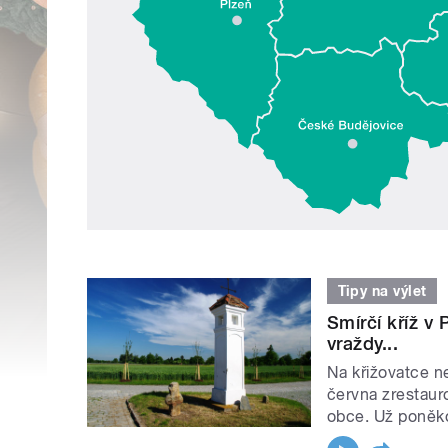
Tipy na výlet
Smírčí kříž v 
vraždy...
Na křižovatce n
června zrestauro
obce. Už poněkol