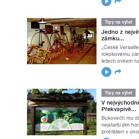
Tipy na výlet
Jedno z nejvě
zámku...
„České Versaill
rokokovému zám
letech ovšem tur
Tipy na výlet
V nejvýchodně
Překvapivě...
Bukovečtí mu dův
nejstarší jilm h
prohlášen v únor