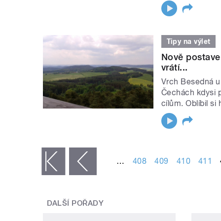
Tipy na výlet
Nově postave
vrátí...
Vrch Besedná u 
Čechách kdysi p
cílům. Oblíbil si 
STRÁNKY
…
408
409
410
411
« první
‹ předchozí
DALŠÍ POŘADY