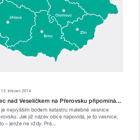
12. březen 2014
c nad Veselíčkem na Přerovsku připomíná...
je nejvyšším bodem katastru malebné vesnice
rovsku. Jak již název obce napovídá, je to vesnice,
o – jenže ne vždy. Prá...