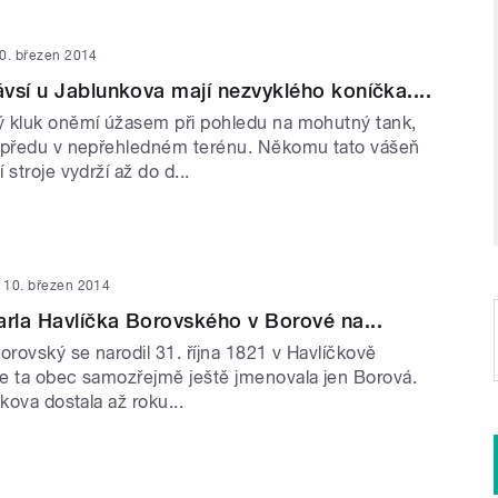
0. březen 2014
vsí u Jablunkova mají nezvyklého koníčka....
 kluk oněmí úžasem při pohledu na mohutný tank,
upředu v nepřehledném terénu. Někomu tato vášeň
stroje vydrží až do d...
10. březen 2014
la Havlíčka Borovského v Borové na...
orovský se narodil 31. října 1821 v Havlíčkově
e ta obec samozřejmě ještě jmenovala jen Borová.
čkova dostala až roku...