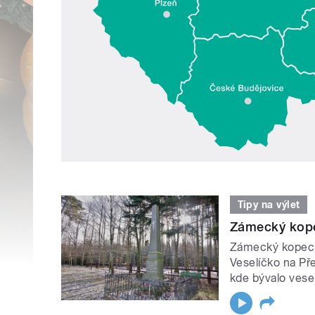
Tipy na výlet
Zámecký kope
Zámecký kopec 
Veselíčko na Pře
kde bývalo vesel