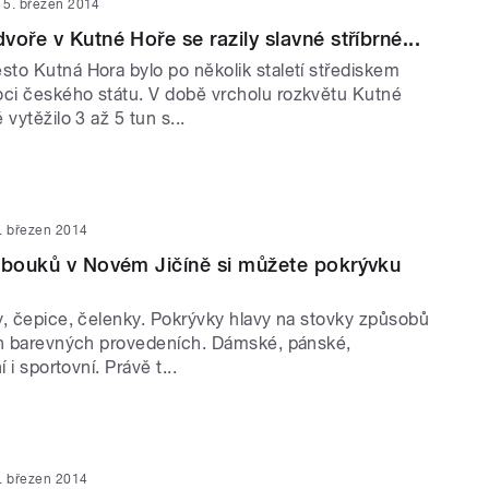
5. březen 2014
oře v Kutné Hoře se razily slavné stříbrné...
to Kutná Hora bylo po několik staletí střediskem
i českého státu. V době vrcholu rozkvětu Kutné
vytěžilo 3 až 5 tun s...
. březen 2014
obouků v Novém Jičíně si můžete pokrývku
y, čepice, čelenky. Pokrývky hlavy na stovky způsobů
ch barevných provedeních. Dámské, pánské,
í i sportovní. Právě t...
. březen 2014