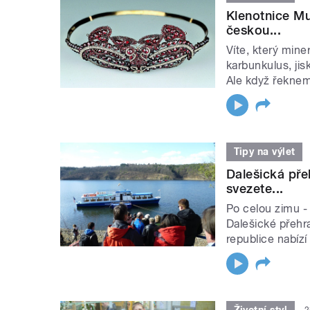
Klenotnice Mu
českou...
Víte, který min
karbunkulus, ji
Ale když řeknem
Tipy na výlet
Dalešická pře
svezete...
Po celou zimu - 
Dalešické přehr
republice nabízí 
Životní styl
2