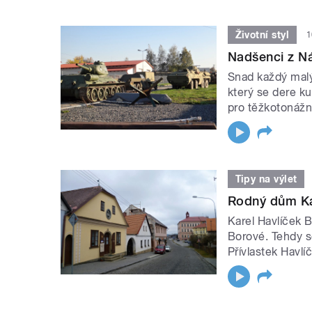
Životní styl
1
Nadšenci z Ná
Snad každý malý
který se dere k
pro těžkotonážní 
Tipy na výlet
Rodný dům Kar
Karel Havlíček B
Borové. Tehdy s
Přívlastek Havlí