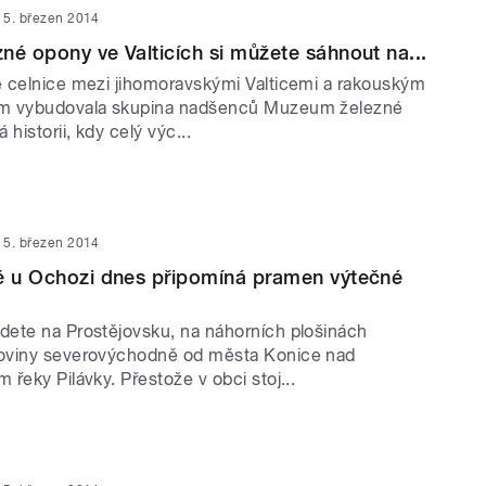
5. březen 2014
né opony ve Valticích si můžete sáhnout na...
 celnice mezi jihomoravskými Valticemi a rakouským
m vybudovala skupina nadšenců Muzeum železné
historii, kdy celý výc...
5. březen 2014
ě u Ochozi dnes připomíná pramen výtečné
ete na Prostějovsku, na náhorních plošinách
oviny severovýchodně od města Konice nad
řeky Pilávky. Přestože v obci stoj...