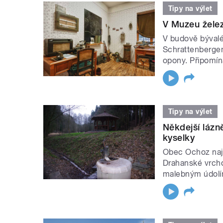
Tipy na výlet
V Muzeu želez
V budově bývalé
Schrattenberge
opony. Připomíná 
Tipy na výlet
Někdejší lázn
kyselky
Obec Ochoz najd
Drahanské vrch
malebným údolím 