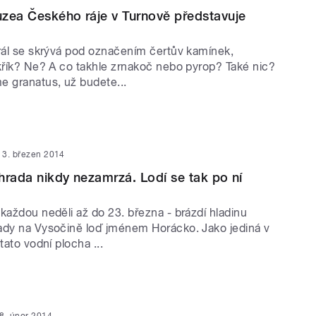
zea Českého ráje v Turnově představuje
erál se skrývá pod označením čertův kamínek,
skřík? Ne? A co takhle zrnakoč nebo pyrop? Také nic?
e granatus, už budete...
3. březen 2014
hrada nikdy nezamrzá. Lodí se tak po ní
každou neděli až do 23. března - brázdí hladinu
ady na Vysočině loď jménem Horácko. Jako jediná v
tato vodní plocha ...
8. únor 2014