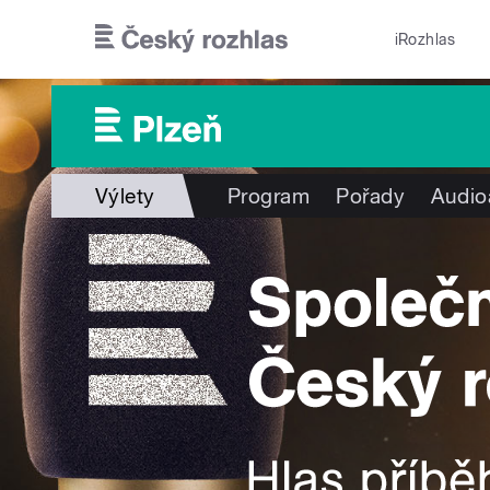
Přejít k hlavnímu obsahu
iRozhlas
Výlety
Program
Pořady
Audio