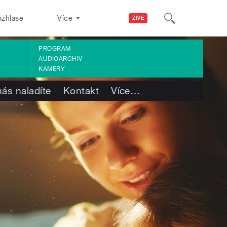
ozhlase
Více
ŽIVĚ
PROGRAM
AUDIOARCHIV
KAMERY
nás naladíte
Kontakt
Více
…