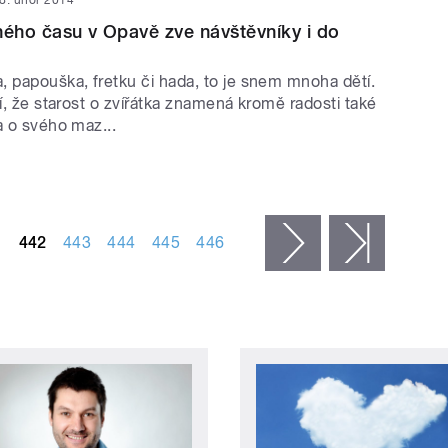
ného času v Opavě zve návštěvníky i do
, papouška, fretku či hada, to je snem mnoha dětí.
tí, že starost o zvířátka znamená kromě radosti také
a o svého maz...
1
442
443
444
445
446
následující ›
poslední