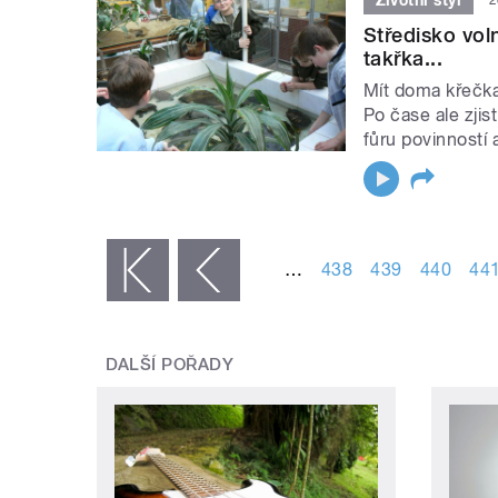
Středisko vol
takřka...
Mít doma křečka
Po čase ale zjis
fůru povinností 
STRÁNKY
…
438
439
440
44
« první
‹ předchozí
DALŠÍ POŘADY