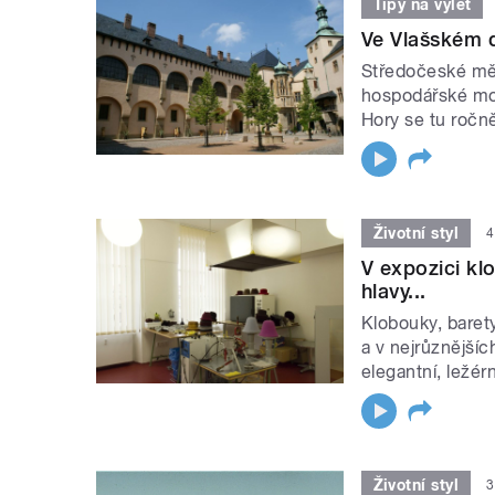
Tipy na výlet
Ve Vlašském dv
Středočeské měs
hospodářské moc
Hory se tu ročně 
Životní styl
4
V expozici kl
hlavy...
Klobouky, baret
a v nejrůznější
elegantní, ležérn
Životní styl
3