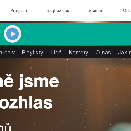
Program
mujRozhlas
Stanice
O r
archiv
Playlisty
Lidé
Kamery
O nás
Jak 