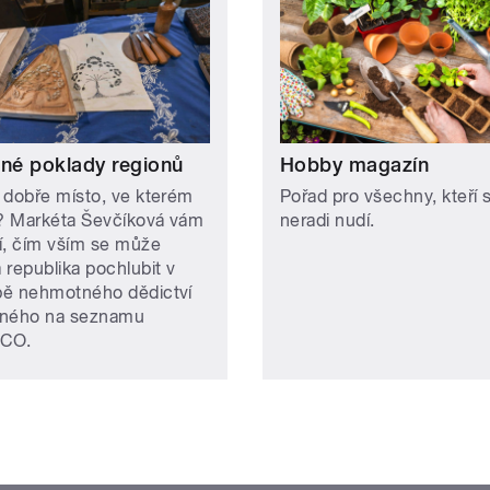
ené poklady regionů
Hobby magazín
 dobře místo, ve kterém
Pořad pro všechny, kteří 
e? Markéta Ševčíková vám
neradi nudí.
ží, čím vším se může
 republika pochlubit v
ě nehmotného dědictví
ného na seznamu
CO.