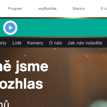
Program
mujRozhlas
Stanice
O r
isty
Lidé
Kamery
O nás
Jak nás naladíte