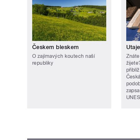
Českem bleskem
Utaj
O zajímavých koutech naší
Znáte
republiky
žijet
přiblí
Česká
podob
zapsa
UNES