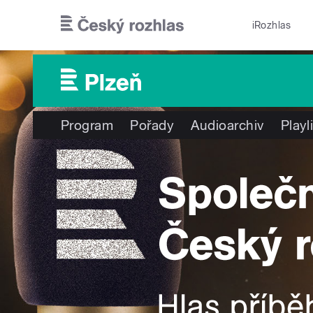
Přejít k hlavnímu obsahu
iRozhlas
Program
Pořady
Audioarchiv
Playl