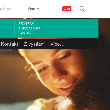
ozhlase
Více
ŽIVĚ
PROGRAM
AUDIOARCHIV
KAMERY
Kontakt
Z vysílání
Více
…