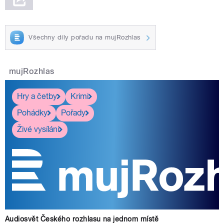
Všechny díly pořadu na mujRozhlas
mujRozhlas
Hry a četby
Krimi
Pohádky
Pořady
Živé vysílání
Audiosvět Českého rozhlasu na jednom místě