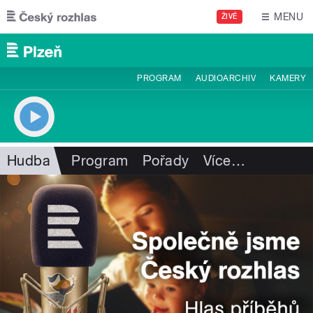
Přejít k hlavnímu obsahu
MENU
ŽIVĚ
PROGRAM
AUDIOARCHIV
KAMERY
Hudba
Program
Pořady
Více
…