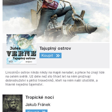
Tajuplný ostrov
Koupit
Lincolnův ostrov nikdo nikdy na mapě nenašel, a přece ho znají lidé
na celém světě. Už déle než sto třicet let na něm prožívají
dobrodružství s pěticí trosečníků, kteří na něm našli útočiště, a
hlavně nejedno tajemství.
Tropické noci
Jakub Fránek