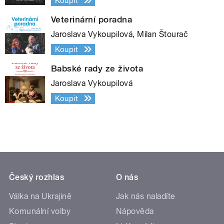
Koupit
Veterinární poradna
Jaroslava Vykoupilová, Milan Štourač
Koupit
Babské rady ze života
Jaroslava Vykoupilová
Koupit
Český rozhlas
O nás
Válka na Ukrajině
Jak nás naladíte
Komunální volby
Nápověda