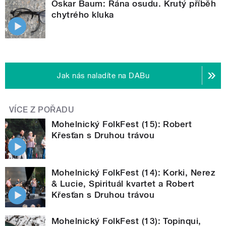
Oskar Baum: Rána osudu. Krutý příběh
chytrého kluka
Jak nás naladíte na DABu
VÍCE Z POŘADU
Mohelnický FolkFest (15): Robert
Křesťan s Druhou trávou
Mohelnický FolkFest (14): Korki, Nerez
& Lucie, Spirituál kvartet a Robert
Křesťan s Druhou trávou
Mohelnický FolkFest (13): Topinqui,