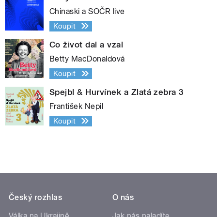
Chinaski a SOČR live
Koupit
Co život dal a vzal
Betty MacDonaldová
Koupit
Spejbl & Hurvínek a Zlatá zebra 3
František Nepil
Koupit
Český rozhlas
O nás
Válka na Ukrajině
Jak nás naladíte