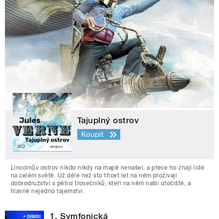
Tajuplný ostrov
Koupit
Lincolnův ostrov nikdo nikdy na mapě nenašel, a přece ho znají lidé
na celém světě. Už déle než sto třicet let na něm prožívají
dobrodružství s pěticí trosečníků, kteří na něm našli útočiště, a
hlavně nejedno tajemství.
1. Symfonická