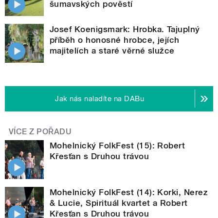
šumavských pověstí
Josef Koenigsmark: Hrobka. Tajuplný
příběh o honosné hrobce, jejích
majitelích a staré věrné služce
Jak nás naladíte na DABu
VÍCE Z POŘADU
Mohelnický FolkFest (15): Robert
Křesťan s Druhou trávou
Mohelnický FolkFest (14): Korki, Nerez
& Lucie, Spirituál kvartet a Robert
Křesťan s Druhou trávou