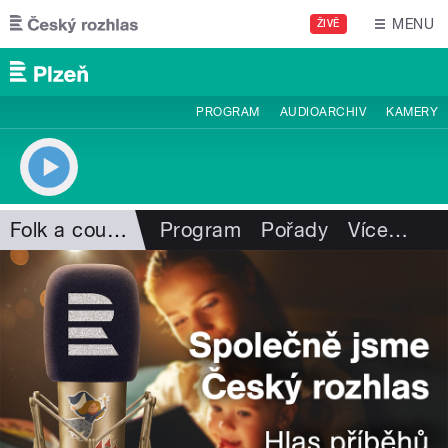
Přejít k hlavnímu obsahu
MENU
ŽIVĚ
PROGRAM
AUDIOARCHIV
KAMERY
Folk a country
Program
Pořady
Více
…