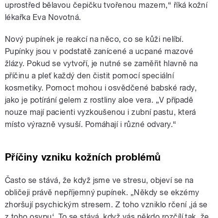
uprostřed bělavou čepičku tvořenou mazem,“ říká kožní
lékařka Eva Novotná.
Nový pupínek je reakcí na něco, co se kůži nelíbí.
Pupínky jsou v podstatě zanícené a ucpané mazové
žlázy. Pokud se vytvoří, je nutné se zaměřit hlavně na
příčinu a pleť každý den čistit pomocí speciální
kosmetiky. Pomoct mohou i osvědčené babské rady,
jako je potírání gelem z rostliny aloe vera. „V případě
nouze mají pacienti vyzkoušenou i zubní pastu, která
místo výrazně vysuší. Pomáhají i různé odvary.“
Příčiny vzniku kožních problémů
Často se stává, že když jsme ve stresu, objeví se na
obličeji právě nepříjemný pupínek. „Někdy se ekzémy
zhoršují psychickým stresem. Z toho vzniklo rčení ‚já se
z toho osypu‘. To se stává, když vás někdo rozčílí tak, že