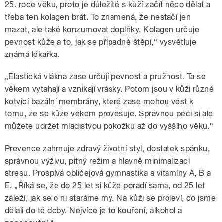
25. roce věku, proto je důležité s kůží začít něco dělat a
třeba ten kolagen brát. To znamená, že nestačí jen
mazat, ale také konzumovat doplňky. Kolagen určuje
pevnost kůže a to, jak se případně štěpí,“ vysvětluje
známá lékařka.
„Elastická vlákna zase určují pevnost a pružnost. Ta se
věkem vytahají a vznikají vrásky. Potom jsou v kůži různé
kotvicí bazální membrány, které zase mohou vést k
tomu, že se kůže věkem prověšuje. Správnou péčí si ale
můžete udržet mladistvou pokožku až do vyššího věku.“
Prevence zahrnuje zdravý životní styl, dostatek spánku,
správnou výživu, pitný režim a hlavně minimalizaci
stresu. Prospívá obličejová gymnastika a vitamíny A, B a
E. „Říká se, že do 25 let si kůže poradí sama, od 25 let
záleží, jak se o ni staráme my. Na kůži se projeví, co jsme
dělali do té doby. Nejvíce je to kouření, alkohol a