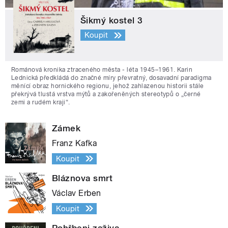
Šikmý kostel 3
Koupit
Románová kronika ztraceného města - léta 1945–1961. Karin
Lednická předkládá do značné míry převratný, dosavadní paradigma
měnící obraz hornického regionu, jehož zahlazenou historii stále
překrývá tlustá vrstva mýtů a zakořeněných stereotypů o „černé
zemi a rudém kraji“.
Zámek
Franz Kafka
Koupit
Bláznova smrt
Václav Erben
Koupit
Pohřbeni zaživa