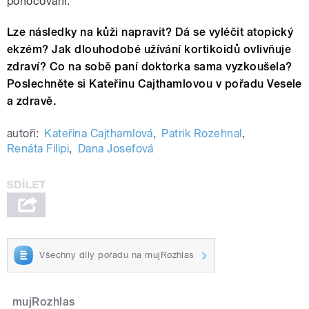
ponocování.“
Lze následky na kůži napravit? Dá se vyléčit atopický
ekzém? Jak dlouhodobé užívání kortikoidů ovlivňuje
zdraví? Co na sobě paní doktorka sama vyzkoušela?
Poslechněte si Kateřinu Cajthamlovou v pořadu Vesele
a zdravě.
autoři:
Kateřina Cajthamlová
,
Patrik Rozehnal
,
Renáta Filipi
,
Dana Josefová
Všechny díly pořadu na mujRozhlas
mujRozhlas