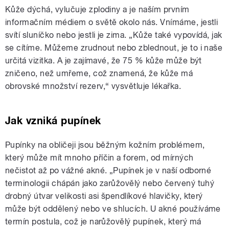
Kůže dýchá, vylučuje zplodiny a je naším prvním
informačním médiem o světě okolo nás. Vnímáme, jestli
svítí sluníčko nebo jestli je zima. „Kůže také vypovídá, jak
se cítíme. Můžeme zrudnout nebo zblednout, je to i naše
určitá vizitka. A je zajímavé, že 75 % kůže může být
zničeno, než umřeme, což znamená, že kůže má
obrovské množství rezerv,“ vysvětluje lékařka.
Jak vzniká pupínek
Pupínky na obličeji jsou běžným kožním problémem,
který může mít mnoho příčin a forem, od mírných
nečistot až po vážné akné. „Pupínek je v naší odborné
terminologii chápán jako zarůžovělý nebo červený tuhý
drobný útvar velikosti asi špendlíkové hlavičky, který
může být oddělený nebo ve shlucích. U akné používáme
termín postula, což je narůžovělý pupínek, který má