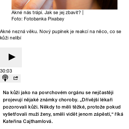
Akné nás trápí. Jak se jej zbavit? |
Foto: Fotobanka Pixabay
Akné nezná věku. Nový pupínek je reakcí na něco, co se
kůži nelíbí
30:03
Na kůži jako na povrchovém orgánu se nejčastěji
projevují nějaké známky choroby. „Dřívější lékaři
pozorovali kůži. Někdy to měli těžké, protože pokud
vyšetřovali muži ženy, směli vidět jenom zápěstí,“ říká
Kateřina Cajthamlová.