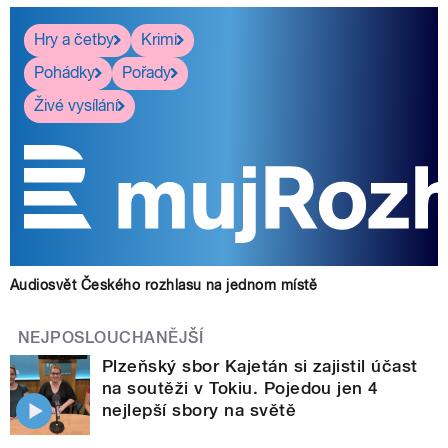
Hry a četby
Krimi
Pohádky
Pořady
Živé vysílání
Audiosvět Českého rozhlasu na jednom místě
NEJPOSLOUCHANĚJŠÍ
Plzeňský sbor Kajetán si zajistil účast
na soutěži v Tokiu. Pojedou jen 4
nejlepší sbory na světě