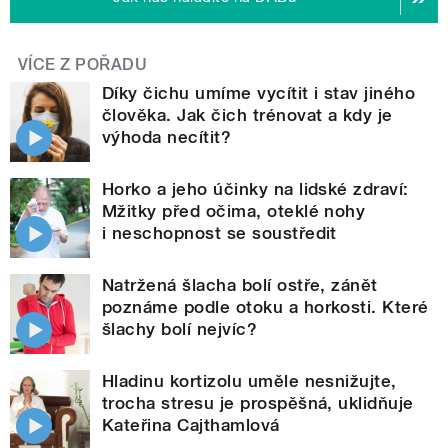
VÍCE Z POŘADU
Díky čichu umíme vycítit i stav jiného
člověka. Jak čich trénovat a kdy je
výhoda necítit?
Horko a jeho účinky na lidské zdraví:
Mžitky před očima, oteklé nohy
i neschopnost se soustředit
Natržená šlacha bolí ostře, zánět
poznáme podle otoku a horkosti. Které
šlachy bolí nejvíc?
Hladinu kortizolu uměle nesnižujte,
trocha stresu je prospěšná, uklidňuje
Kateřina Cajthamlová