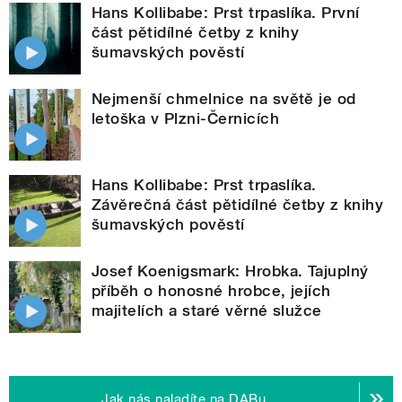
Hans Kollibabe: Prst trpaslíka. První
část pětidílné četby z knihy
šumavských pověstí
Nejmenší chmelnice na světě je od
letoška v Plzni-Černicích
Hans Kollibabe: Prst trpaslíka.
Závěrečná část pětidílné četby z knihy
šumavských pověstí
Josef Koenigsmark: Hrobka. Tajuplný
příběh o honosné hrobce, jejích
majitelích a staré věrné služce
Jak nás naladíte na DABu