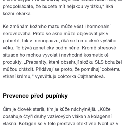
předpokládáte, že budete mít nějakou vyrážku,“ říká
kožní lékařka.
Ke změnám kožního mazu může vést i hormonální
nerovnováha. Proto se akné může objevovat jak v
pubertě, tak v menopauze, říká se tomu akné vyššího
věku. To bývá geneticky podmíněné. Kromě stresové
situace ho mohou vyvolat i nevhodné kosmetické
produkty. „Preparáty, které obsahují složku SLS bohužel
můžou dráždit. Přidávají se proto, že pomáhají dobrému
vtírání krému,“ vysvětluje doktorka Cajthamlová.
Prevence před pupínky
Čím je člověk starší, tím je kůže náchylnější. „Kůže
obsahuje čtyři druhy vazivových vláken a kolagenní
vlákna. Kolagen se v těle přestává efektivně tvořit už v