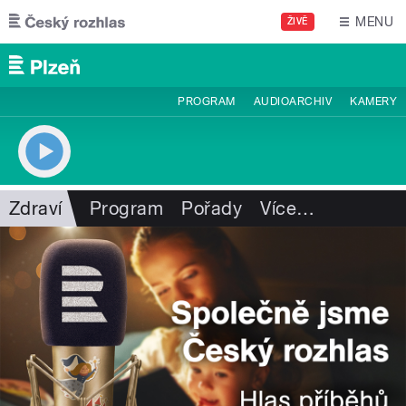
Přejít k hlavnímu obsahu
MENU
ŽIVĚ
PROGRAM
AUDIOARCHIV
KAMERY
Zdraví
Program
Pořady
Více
…