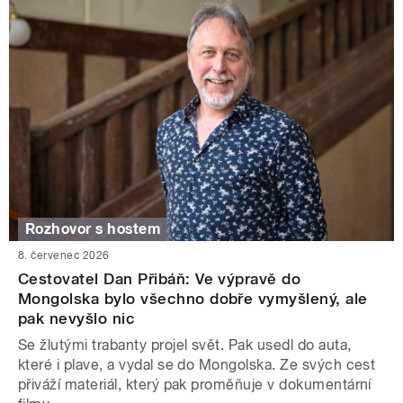
Rozhovor s hostem
8. červenec 2026
Cestovatel Dan Přibáň: Ve výpravě do
Mongolska bylo všechno dobře vymyšlený, ale
pak nevyšlo nic
Se žlutými trabanty projel svět. Pak usedl do auta,
které i plave, a vydal se do Mongolska. Ze svých cest
přiváží materiál, který pak proměňuje v dokumentární