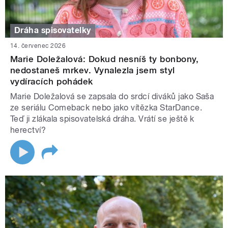
Dráha spisovatelky
14. červenec 2026
Marie Doležalová: Dokud nesníš ty bonbony,
nedostaneš mrkev. Vynalezla jsem styl
vydíracích pohádek
Marie Doležalová se zapsala do srdcí diváků jako Saša
ze seriálu Comeback nebo jako vítězka StarDance.
Teď ji zlákala spisovatelská dráha. Vrátí se ještě k
herectví?