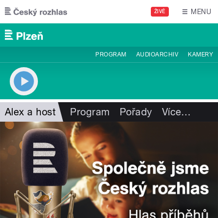
Přejít k hlavnímu obsahu
MENU
ŽIVĚ
PROGRAM
AUDIOARCHIV
KAMERY
Alex a host
Program
Pořady
Více
…