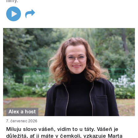
filmy.
Alex a host
7. červenec 2026
Miluju slovo vášeň, vidím to u táty. Vášeň je
důležitá, ať ji máte v čemkoli, vzkazuje Marta