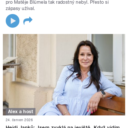
pro Matěje Blümela tak radostný nebyl. Přesto si
zápasy užíval.
Alex a host
24. červen 2026
Heidi Janků: Jsem zvyklá na jeviště. Když vidím