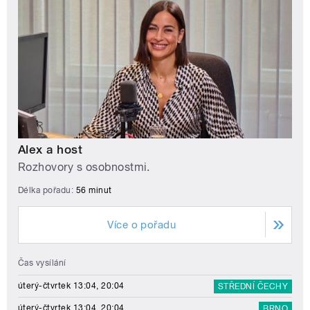
Alex a host
Rozhovory s osobnostmi.
Délka pořadu:
56 minut
Více o pořadu
Čas vysílání
úterý-čtvrtek 13:04, 20:04
STŘEDNÍ ČECHY
úterý-čtvrtek 13:04, 20:04
BRNO