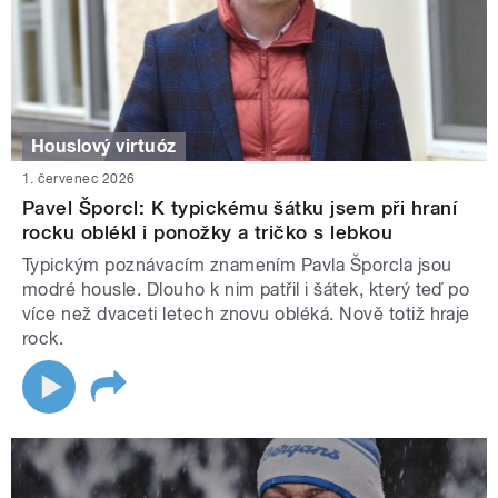
Houslový virtuóz
1. červenec 2026
Pavel Šporcl: K typickému šátku jsem při hraní
rocku oblékl i ponožky a tričko s lebkou
Typickým poznávacím znamením Pavla Šporcla jsou
modré housle. Dlouho k nim patřil i šátek, který teď po
více než dvaceti letech znovu obléká. Nově totiž hraje
rock.