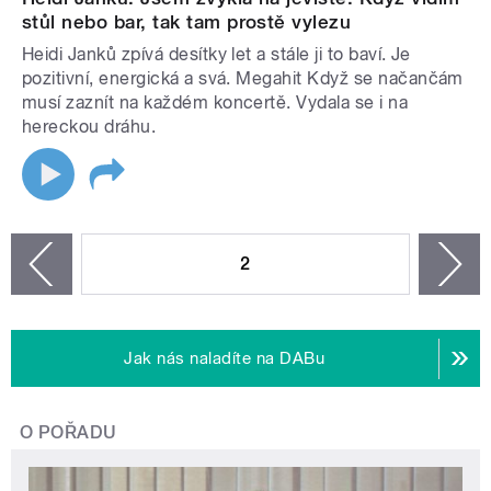
stůl nebo bar, tak tam prostě vylezu
Heidi Janků zpívá desítky let a stále ji to baví. Je
pozitivní, energická a svá. Megahit Když se načančám
musí zaznít na každém koncertě. Vydala se i na
hereckou dráhu.
STRÁNKY
2
n
zí
Jak nás naladíte na DABu
O POŘADU