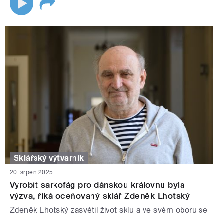
Sklářský výtvarník
20. srpen 2025
Vyrobit sarkofág pro dánskou královnu byla
výzva, říká oceňovaný sklář Zdeněk Lhotský
Zdeněk Lhotský zasvětil život sklu a ve svém oboru se