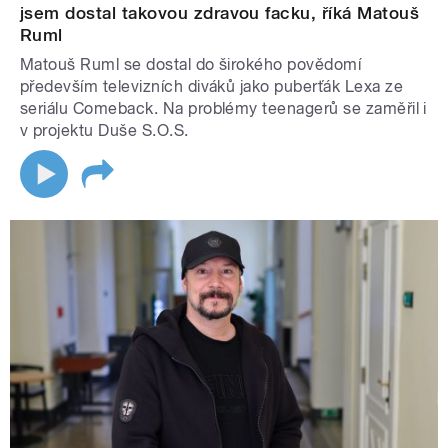
jsem dostal takovou zdravou facku, říká Matouš
Ruml
Matouš Ruml se dostal do širokého povědomí
především televizních diváků jako puberťák Lexa ze
seriálu Comeback. Na problémy teenagerů se zaměřil i
v projektu Duše S.O.S.