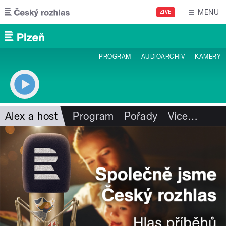
Přejít k hlavnímu obsahu
MENU
ŽIVĚ
PROGRAM
AUDIOARCHIV
KAMERY
Alex a host
Program
Pořady
Více
…