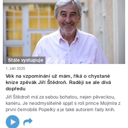
Stále vystupuje
1. září 2025
Věk na vzpomínání už mám, říká o chystané
knize zpěvák Jiří Štědroň. Raději se ale dívá
dopředu
Jiří Štědroň má za sebou bohatou, nejen pěveckou,
kariéru. Je neodmyslitelně spjat s rolí prince Mojmíra z
první černobílé Popelky a je také autorem řady knih.