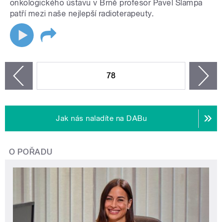
onkologického ústavu v Brně profesor Pavel Šlampa
patří mezi naše nejlepší radioterapeuty.
STRÁNKY
78
n
zí
Jak nás naladíte na DABu
O POŘADU