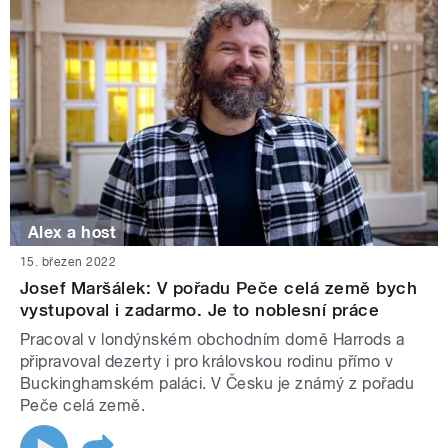
Alex a host
15. březen 2022
Josef Maršálek: V pořadu Peče celá země bych
vystupoval i zadarmo. Je to noblesní práce
Pracoval v londýnském obchodním domě Harrods a
připravoval dezerty i pro královskou rodinu přímo v
Buckinghamském paláci. V Česku je známý z pořadu
Peče celá země.