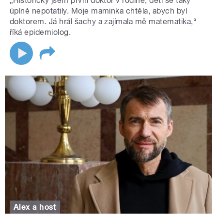
„Historicky jsem první doktor v rodině, děti se taky
úplně nepotatily. Moje maminka chtěla, abych byl
doktorem. Já hrál šachy a zajímala mě matematika,“
říká epidemiolog.
Alex a host