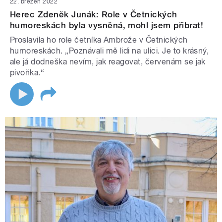
22. březen 2022
Herec Zdeněk Junák: Role v Četnických
humoreskách byla vysněná, mohl jsem přibrat!
Proslavila ho role četníka Ambrože v Četnických
humoreskách. „Poznávali mě lidi na ulici. Je to krásný,
ale já dodneška nevím, jak reagovat, červenám se jak
pivoňka.“