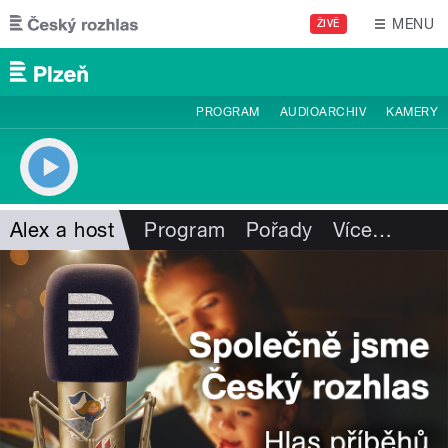
Přejít k hlavnímu obsahu
MENU
ŽIVĚ
PROGRAM
AUDIOARCHIV
KAMERY
Alex a host
Program
Pořady
Více
…