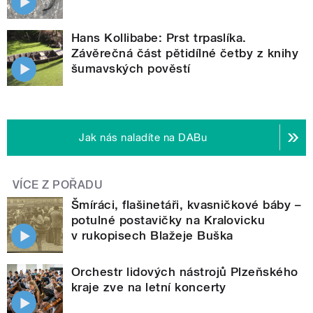
Hans Kollibabe: Prst trpaslíka.
Závěrečná část pětidílné četby z knihy
šumavských pověstí
Jak nás naladíte na DABu
VÍCE Z POŘADU
Šmíráci, flašinetáři, kvasničkové báby –
potulné postavičky na Kralovicku
v rukopisech Blažeje Buška
Orchestr lidových nástrojů Plzeňského
kraje zve na letní koncerty