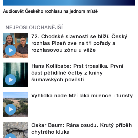
Audiosvět Českého rozhlasu na jednom místě
NEJPOSLOUCHANĚJŠÍ
72. Chodské slavnosti se blíží. Český
rozhlas Plzeň zve na tři pořady a
rozhlasovou zónu u věže
Hans Kollibabe: Prst trpaslíka. První
část pětidílné četby z knihy
šumavských pověstí
Vyhlídka nade Mží láká milence i turisty
Oskar Baum: Rána osudu. Krutý příběh
chytrého kluka