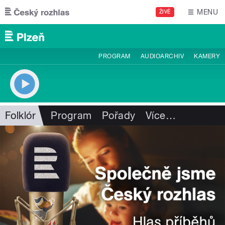
Přejít k hlavnímu obsahu
MENU
ŽIVĚ
PROGRAM
AUDIOARCHIV
KAMERY
Folklór
Program
Pořady
Více
…