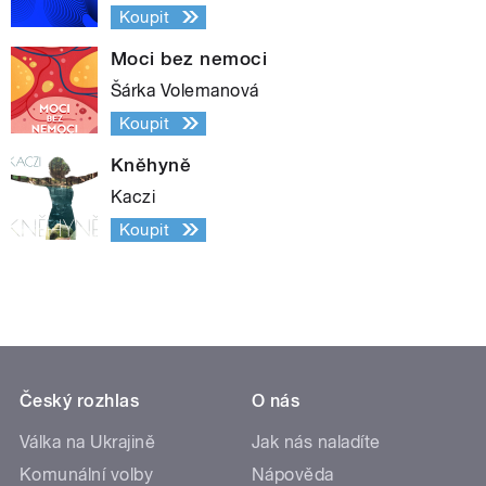
Koupit
Moci bez nemoci
Šárka Volemanová
Koupit
Kněhyně
Kaczi
Koupit
Český rozhlas
O nás
Válka na Ukrajině
Jak nás naladíte
Komunální volby
Nápověda