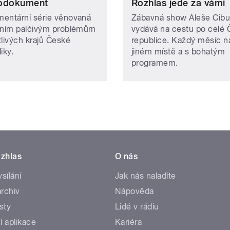
odokument
Rozhlas jede za vámi
entární série věnovaná
Zábavná show Aleše Cibu
lním palčivým problémům
vydává na cestu po celé
tlivých krajů České
republice. Každý měsíc n
liky.
jiném místě a s bohatým
programem.
zhlas
O nás
ysílání
Jak nás naladíte
rchiv
Nápověda
sty
Lidé v rádiu
í aplikace
Kariéra