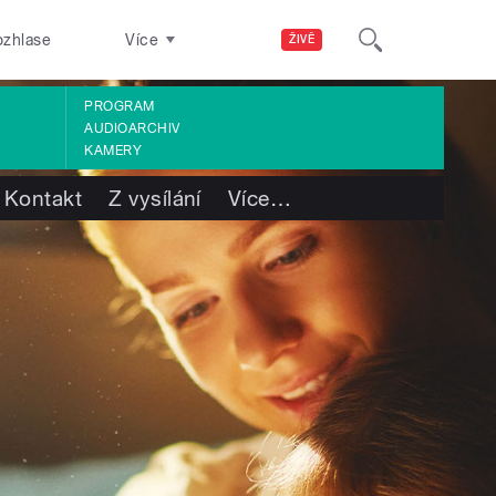
ozhlase
Více
ŽIVĚ
PROGRAM
AUDIOARCHIV
KAMERY
Kontakt
Z vysílání
Více
…