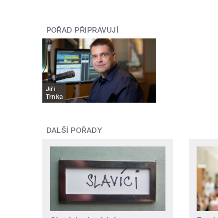
POŘAD PŘIPRAVUJÍ
Jiří
Trnka
DALŠÍ POŘADY