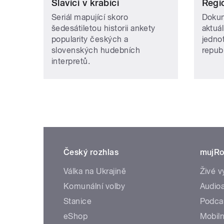
Slavíci v krabici
Regi
Seriál mapující skoro
Dokum
šedesátiletou historii ankety
aktuá
popularity českých a
jedno
slovenských hudebních
repub
interpretů.
Český rozhlas
mujRo
Válka na Ukrajině
Živé v
Komunální volby
Audioa
Stanice
Podca
eShop
Mobiln