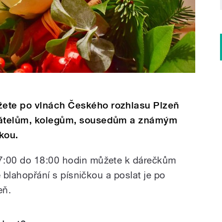
žete po vlnách Českého rozhlasu Plzeň
přátelům, kolegům, sousedům a známým
kou.
7:00 do 18:00 hodin můžete k dárečkům
ké blahopřání s písničkou a poslat je po
eň.