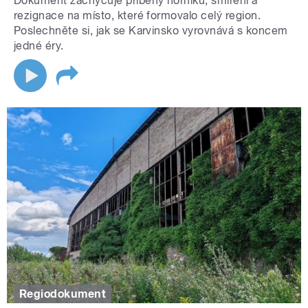
Dokument zachycuje příběhy horníků, smíření a
rezignace na místo, které formovalo celý region.
Poslechněte si, jak se Karvinsko vyrovnává s koncem
jedné éry.
Regiodokument