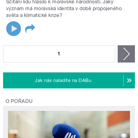
Sčítání lidu hlásilo k moravské národnosti. Jaký
význam má moravská identita v době propojeného
světa a klimatické krize?
STRÁNKY
1
n
Jak nás naladíte na DABu
O POŘADU