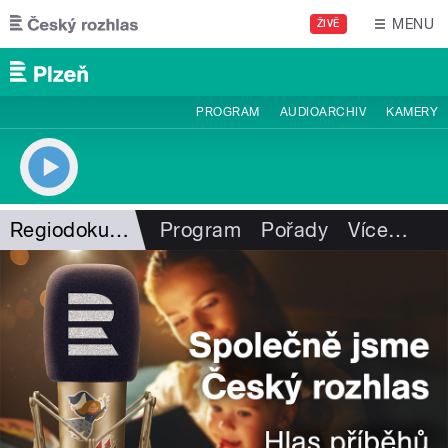
Přejít k hlavnímu obsahu
MENU
ŽIVĚ
PROGRAM
AUDIOARCHIV
KAMERY
Regiodokument
Program
Pořady
Více
…