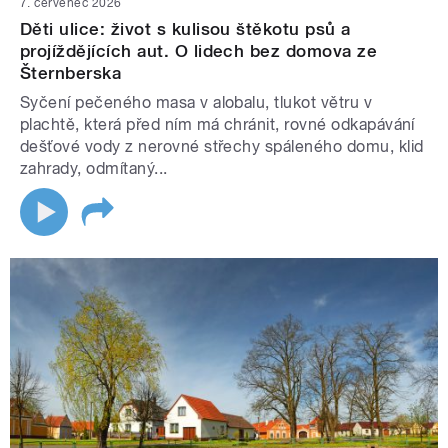
7. červenec 2026
Děti ulice: život s kulisou štěkotu psů a
projíždějících aut. O lidech bez domova ze
Šternberska
Syčení pečeného masa v alobalu, tlukot větru v
plachtě, která před ním má chránit, rovné odkapávání
dešťové vody z nerovné střechy spáleného domu, klid
zahrady, odmítaný...