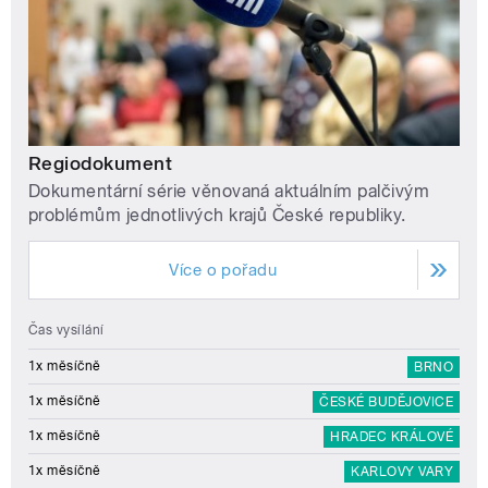
Regiodokument
Dokumentární série věnovaná aktuálním palčivým
problémům jednotlivých krajů České republiky.
Více o pořadu
Čas vysílání
1x měsíčně
BRNO
1x měsíčně
ČESKÉ BUDĚJOVICE
1x měsíčně
HRADEC KRÁLOVÉ
1x měsíčně
KARLOVY VARY