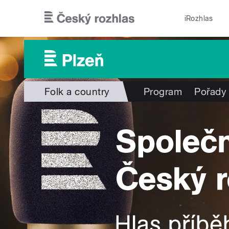
Přejít k hlavnímu obsahu
iRozhlas
Folk a country
Program
Pořady