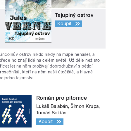
Tajuplný ostrov
Koupit
Lincolnův ostrov nikdo nikdy na mapě nenašel, a
přece ho znají lidé na celém světě. Už déle než sto
třicet let na něm prožívají dobrodružství s pěticí
trosečníků, kteří na něm našli útočiště, a hlavně
nejedno tajemství.
Román pro pitomce
Lukáš Balabán, Šimon Krupa,
Tomáš Soldán
Koupit