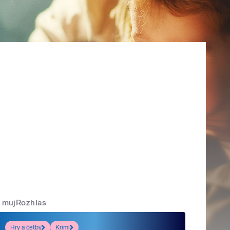
mujRozhlas
Hry a četby
Krimi