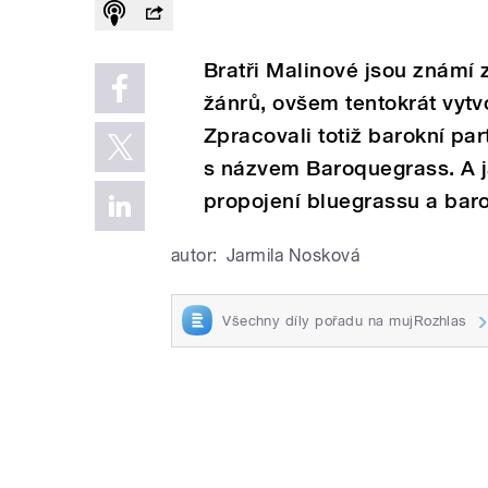
Bratři Malinové jsou známí
žánrů, ovšem tentokrát vytvo
Zpracovali totiž barokní pa
s názvem Baroquegrass. A j
propojení bluegrassu a bar
autor:
Jarmila Nosková
Všechny díly pořadu na mujRozhlas