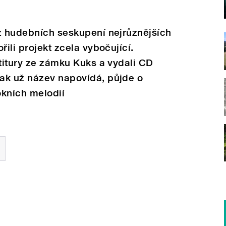
 z hudebních seskupení nejrůznějších
řili projekt zcela vybočující.
rtitury ze zámku Kuks a vydali CD
ak už název napovídá, půjde o
okních melodií