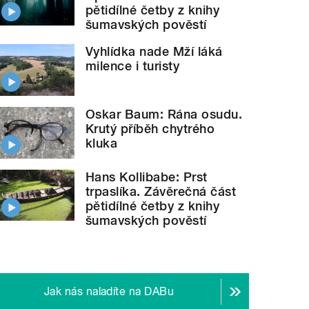
pětidílné četby z knihy
šumavských pověstí
Vyhlídka nade Mží láká
milence i turisty
Oskar Baum: Rána osudu.
Krutý příběh chytrého
kluka
Hans Kollibabe: Prst
trpaslíka. Závěrečná část
pětidílné četby z knihy
šumavských pověstí
Jak nás naladíte na DABu