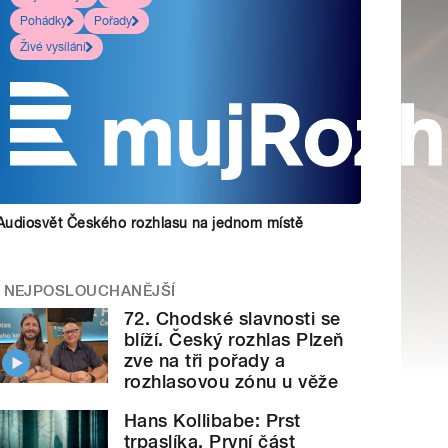
Pohádky
Pořady
Živé vysílání
Audiosvět Českého rozhlasu na jednom místě
NEJPOSLOUCHANĚJŠÍ
72. Chodské slavnosti se
blíží. Český rozhlas Plzeň
zve na tři pořady a
rozhlasovou zónu u věže
Hans Kollibabe: Prst
trpaslíka. První část