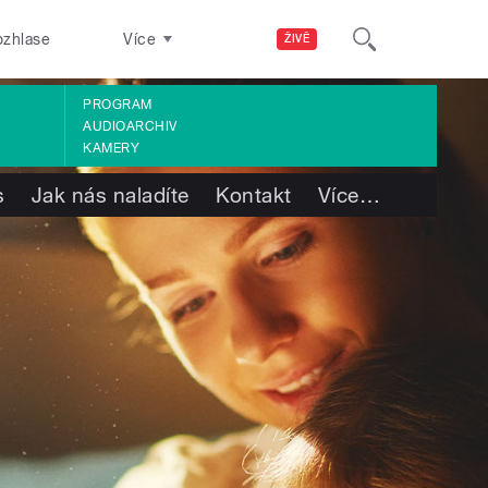
ozhlase
Více
ŽIVĚ
PROGRAM
AUDIOARCHIV
KAMERY
s
Jak nás naladíte
Kontakt
Více
…