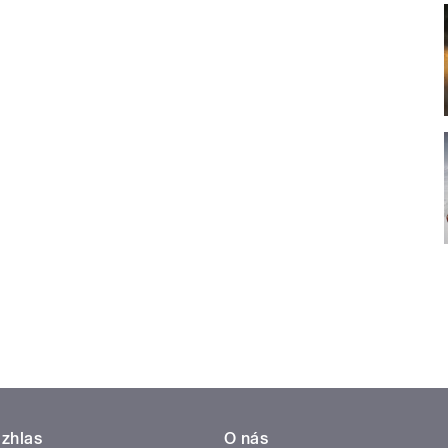
zhlas
O nás