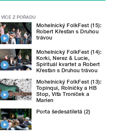
VÍCE Z POŘADU
Mohelnický FolkFest (15):
Robert Křesťan s Druhou
trávou
Mohelnický FolkFest (14):
Korki, Nerez & Lucie,
Spirituál kvartet a Robert
Křesťan s Druhou trávou
Mohelnický FolkFest (13):
Topinqui, Rolničky a HB
Stop, Víťa Troníček a
Marien
Porta šedesátiletá (2)