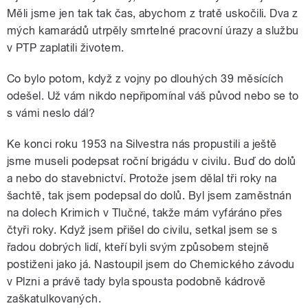
Měli jsme jen tak tak čas, abychom z tratě uskočili. Dva z
mých kamarádů utrpěly smrtelné pracovní úrazy a službu
v PTP zaplatili životem.
Co bylo potom, když z vojny po dlouhých 39 měsících
odešel. Už vám nikdo nepřipomínal váš původ nebo se to
s vámi neslo dál?
Ke konci roku 1953 na Silvestra nás propustili a ještě
jsme museli podepsat roční brigádu v civilu. Buď do dolů
a nebo do stavebnictví. Protože jsem dělal tři roky na
šachtě, tak jsem podepsal do dolů. Byl jsem zaměstnán
na dolech Krimich v Tlučné, takže mám vyfáráno přes
čtyři roky. Když jsem přišel do civilu, setkal jsem se s
řadou dobrých lidí, kteří byli svým způsobem stejně
postiženi jako já. Nastoupil jsem do Chemického závodu
v Plzni a právě tady byla spousta podobně kádrově
zaškatulkovaných.