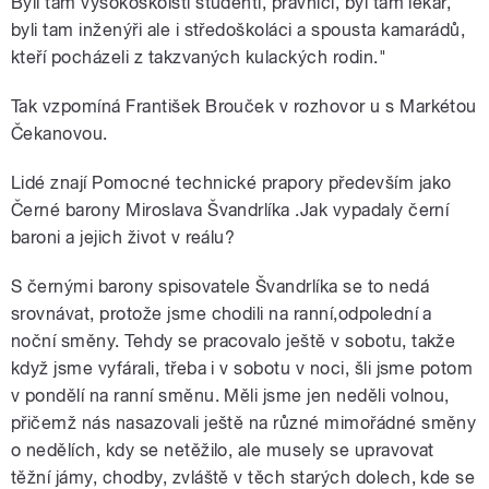
Byli tam vysokoškolští studenti, právníci, byl tam lékař,
byli tam inženýři ale i středoškoláci a spousta kamarádů,
kteří pocházeli z takzvaných kulackých rodin."
Tak vzpomíná František Brouček v rozhovor u s Markétou
Čekanovou.
Lidé znají Pomocné technické prapory především jako
Černé barony Miroslava Švandrlíka .Jak vypadaly černí
baroni a jejich život v reálu?
S černými barony spisovatele Švandrlíka se to nedá
srovnávat, protože jsme chodili na ranní,odpolední a
noční směny. Tehdy se pracovalo ještě v sobotu, takže
když jsme vyfárali, třeba i v sobotu v noci, šli jsme potom
v pondělí na ranní směnu. Měli jsme jen neděli volnou,
přičemž nás nasazovali ještě na různé mimořádné směny
o nedělích, kdy se netěžilo, ale musely se upravovat
těžní jámy, chodby, zvláště v těch starých dolech, kde se