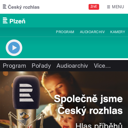
Přejít k hlavnímu obsahu
MENU
ŽIVĚ
PROGRAM
AUDIOARCHIV
KAMERY
Program
Pořady
Audioarchiv
Více
…