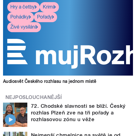
Hry a četby
Krimi
Pohádky
Pořady
Živé vysílání
Audiosvět Českého rozhlasu na jednom místě
NEJPOSLOUCHANĚJŠÍ
72. Chodské slavnosti se blíží. Český
rozhlas Plzeň zve na tři pořady a
rozhlasovou zónu u věže
Nejmenší chmelnice na světě je od