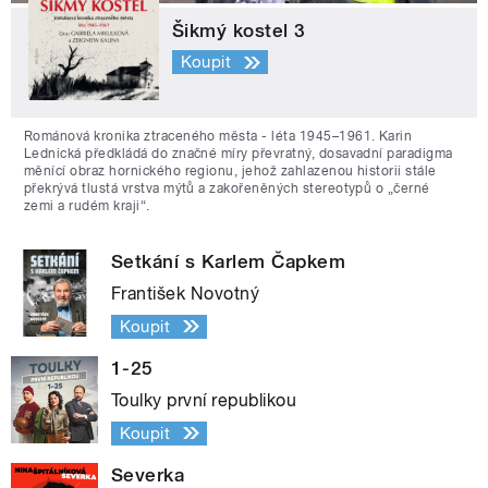
Šikmý kostel 3
Koupit
Románová kronika ztraceného města - léta 1945–1961. Karin
Lednická předkládá do značné míry převratný, dosavadní paradigma
měnící obraz hornického regionu, jehož zahlazenou historii stále
překrývá tlustá vrstva mýtů a zakořeněných stereotypů o „černé
zemi a rudém kraji“.
Setkání s Karlem Čapkem
František Novotný
Koupit
1-25
Toulky první republikou
Koupit
Severka