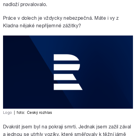
nadloží provalovalo.
Práce v dolech je vždycky nebezpečná. Máte i vy z
Kladna nějaké nepříjemné zážitky?
Logo
|
foto:
Český rozhlas
Dvakrát jsem byl na pokraji smrti. Jednak jsem zažil zával
a jednou se utrhly vozíky, které směřovaly k těžní jámě