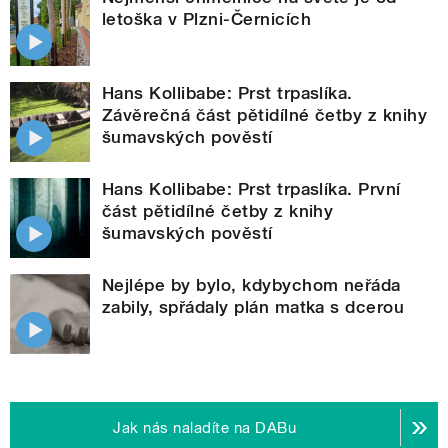
letoška v Plzni-Černicích
Hans Kollibabe: Prst trpaslíka.
Závěrečná část pětidílné četby z knihy
šumavských pověstí
Hans Kollibabe: Prst trpaslíka. První
část pětidílné četby z knihy
šumavských pověstí
Nejlépe by bylo, kdybychom neřáda
zabily, spřádaly plán matka s dcerou
Jak nás naladíte na DABu