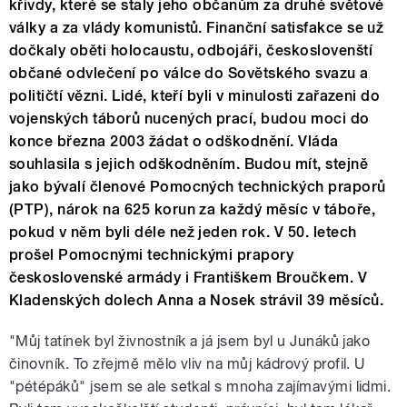
křivdy, které se staly jeho občanům za druhé světové
války a za vlády komunistů. Finanční satisfakce se už
dočkaly oběti holocaustu, odbojáři, českoslovenští
občané odvlečení po válce do Sovětského svazu a
političtí vězni. Lidé, kteří byli v minulosti zařazeni do
vojenských táborů nucených prací, budou moci do
konce března 2003 žádat o odškodnění. Vláda
souhlasila s jejich odškodněním. Budou mít, stejně
jako bývalí členové Pomocných technických praporů
(PTP), nárok na 625 korun za každý měsíc v táboře,
pokud v něm byli déle než jeden rok. V 50. letech
prošel Pomocnými technickými prapory
československé armády i Františkem Broučkem. V
Kladenských dolech Anna a Nosek strávil 39 měsíců.
"Můj tatínek byl živnostník a já jsem byl u Junáků jako
činovník. To zřejmě mělo vliv na můj kádrový profil. U
"pétépáků" jsem se ale setkal s mnoha zajímavými lidmi.