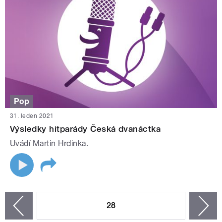
Pop
31. leden 2021
Výsledky hitparády Česká dvanáctka
Uvádí Martin Hrdinka.
STRÁNKY
28
n
zí