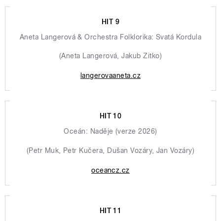
HIT 9
Aneta Langerová & Orchestra Folklorika: Svatá Kordula
(Aneta Langerová, Jakub Zitko)
langerovaaneta.cz
HIT 10
Oceán: Naděje (verze 2026)
(Petr Muk, Petr Kučera, Dušan Vozáry, Jan Vozáry)
oceancz.cz
HIT 11