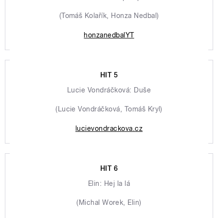
(Tomáš Kolařík, Honza Nedbal)
honzanedbalYT
HIT 5
Lucie Vondráčková: Duše
(Lucie Vondráčková, Tomáš Kryl)
lucievondrackova.cz
HIT 6
Elin: Hej la lá
(Michal Worek, Elin)