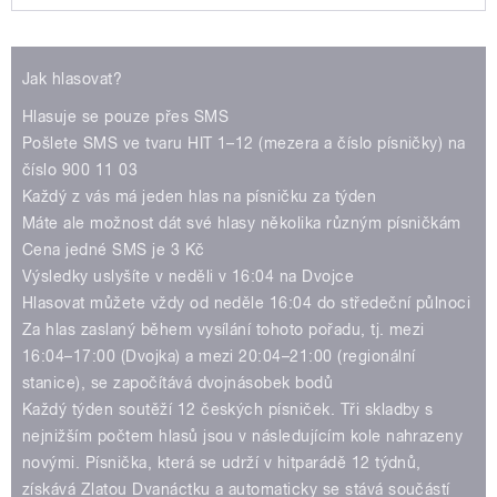
Play /
Jak hlasovat?
Hlasuje se pouze přes SMS
Pošlete SMS ve tvaru HIT 1–12 (mezera a číslo písničky) na
číslo 900 11 03
Každý z vás má jeden hlas na písničku za týden
Máte ale možnost dát své hlasy několika různým písničkám
pause
Cena jedné SMS je 3 Kč
Výsledky uslyšíte v neděli v 16:04 na Dvojce
Hlasovat můžete vždy od neděle 16:04 do středeční půlnoci
Za hlas zaslaný během vysílání tohoto pořadu, tj. mezi
16:04–17:00 (Dvojka) a mezi 20:04–21:00 (regionální
stanice), se započítává dvojnásobek bodů
Každý týden soutěží 12 českých písniček. Tři skladby s
nejnižším počtem hlasů jsou v následujícím kole nahrazeny
novými. Písnička, která se udrží v hitparádě 12 týdnů,
získává Zlatou Dvanáctku a automaticky se stává součástí