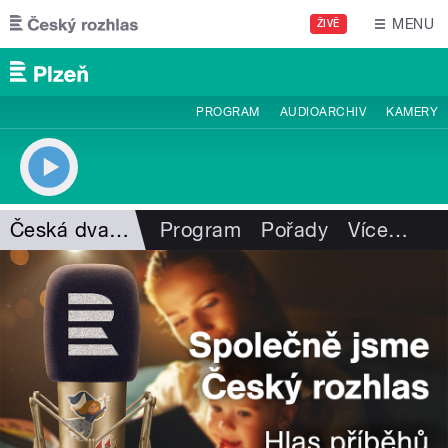
Přejít k hlavnímu obsahu
MENU
ŽIVĚ
PROGRAM
AUDIOARCHIV
KAMERY
Česká dvanáctka
Program
Pořady
Více
…