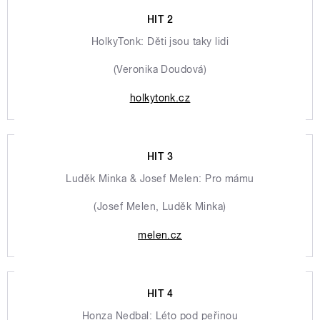
HIT 2
HolkyTonk: Děti jsou taky lidi
(Veronika Doudová)
holkytonk.cz
HIT 3
Luděk Minka & Josef Melen: Pro mámu
(Josef Melen, Luděk Minka)
melen.cz
HIT 4
Honza Nedbal: Léto pod peřinou