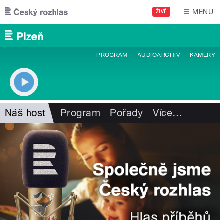
Přejít k hlavnímu obsahu
MENU
ŽIVĚ
PROGRAM
AUDIOARCHIV
KAMERY
Náš host
Program
Pořady
Více
…