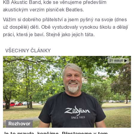
KB Akustic Band, kde se věnujeme především
akustickým verzím písniček Beatles.
Vážím si dobrého přátelství a jsem pyšný na svoje (dnes
už dospělé) děti. Obě vystudovaly vysokou školu a dělají
práci, která je baví. Stejně jako jejich táta.
VŠECHNY ČLÁNKY
21 minut
Rozhovor
Je to pravda, končíme. Přestaneme v tom