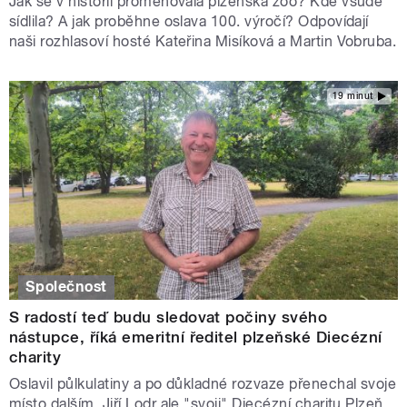
Jak se v historii proměňovala plzeňská zoo? Kde všude
sídlila? A jak proběhne oslava 100. výročí? Odpovídají
naši rozhlasoví hosté Kateřina Misíková a Martin Vobruba.
19 minut
Společnost
S radostí teď budu sledovat počiny svého
nástupce, říká emeritní ředitel plzeňské Diecézní
charity
Oslavil půlkulatiny a po důkladné rozvaze přenechal svoje
místo dalším. Jiří Lodr ale "svoji" Diecézní charitu Plzeň