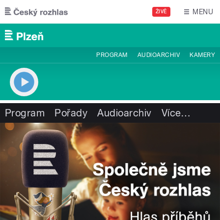
Přejít k hlavnímu obsahu
MENU
ŽIVĚ
PROGRAM
AUDIOARCHIV
KAMERY
Program
Pořady
Audioarchiv
Více
…