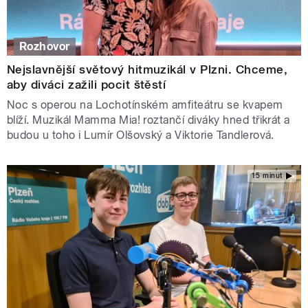
Rozhovor
Nejslavnější světový hitmuzikál v Plzni. Chceme,
aby diváci zažili pocit štěstí
Noc s operou na Lochotínském amfiteátru se kvapem
blíží. Muzikál Mamma Mia! roztančí diváky hned třikrát a
budou u toho i Lumír Olšovský a Viktorie Tandlerová.
15 minut