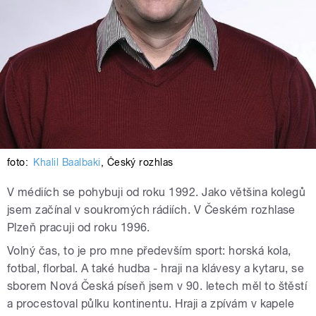
foto:
Khalil Baalbaki
,
Český rozhlas
V médiích se pohybuji od roku 1992. Jako většina kolegů
jsem začínal v soukromých rádiích.
V Českém rozhlase
Plzeň pracuji od roku 1996.
Volný čas, to je pro mne především sport: horská kola,
fotbal, florbal. A také hudba - hraji na klávesy a kytaru, se
sborem Nová Česká píseň jsem v 90. letech měl to štěstí
a procestoval půlku kontinentu. Hraji a zpívám v kapele