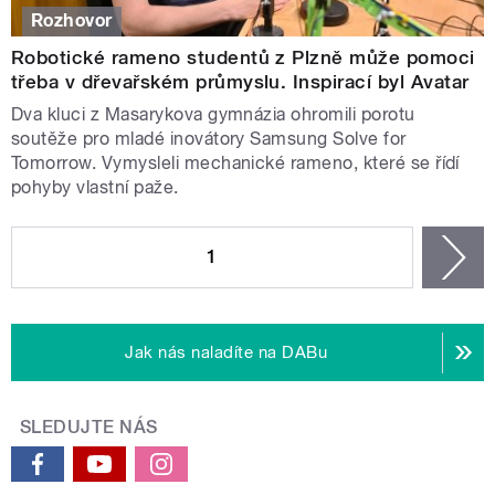
Rozhovor
Robotické rameno studentů z Plzně může pomoci
třeba v dřevařském průmyslu. Inspirací byl Avatar
Dva kluci z Masarykova gymnázia ohromili porotu
soutěže pro mladé inovátory Samsung Solve for
Tomorrow. Vymysleli mechanické rameno, které se řídí
pohyby vlastní paže.
STRÁNKY
1
n
Jak nás naladíte na DABu
SLEDUJTE NÁS