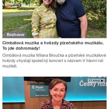
Rozhovor
Cimbálová muzika a hvězdy plzeňského muzikálu.
To jde dohromady!
Cimbálová muzika Milana Broučka a plzeňské muzikálové
hvězdy chystají společný koncert s názvem V hlavní roli
muzikál.
17 minut