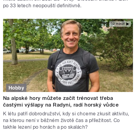
po 33 letech neopouští definitivně.
12 minut
Hobby
Na alpské hory můžete začít trénovat třeba
častými výšlapy na Radyni, radí horský vůdce
K létu patří dobrodružství, kdy si chceme zkusit aktivitu,
na kterou není v běžném životě čas a příležitost. Co
takhle lezení po horách a po skalách?