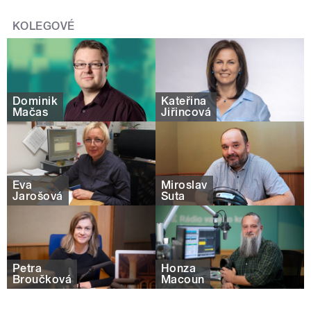
KOLEGOVÉ
Dominik
Kateřina
Mačas
Jiřincová
Eva
Miroslav
Jarošová
Šuta
Petra
Honza
Broučková
Macoun