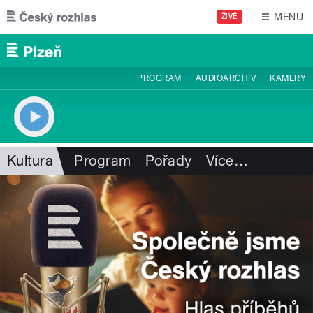
Přejít k hlavnímu obsahu
MENU
ŽIVĚ
PROGRAM
AUDIOARCHIV
KAMERY
Kultura
Program
Pořady
Více
…