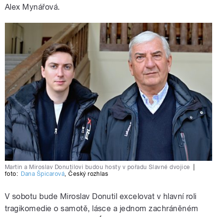
Alex Mynářová.
Martin a Miroslav Donutilovi budou hosty v pořadu Slavné dvojice
|
foto:
Dana Špicarová
,
Český rozhlas
V sobotu bude Miroslav Donutil excelovat v hlavní roli
tragikomedie o samotě, lásce a jednom zachráněném