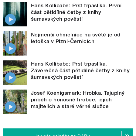
Hans Kollibabe: Prst trpaslíka. První
část pětidílné četby z knihy
šumavských pověstí
Nejmenší chmelnice na světě je od
letoška v Plzni-Černicích
Hans Kollibabe: Prst trpaslíka.
Závěrečná část pětidílné četby z knihy
šumavských pověstí
Josef Koenigsmark: Hrobka. Tajuplný
příběh o honosné hrobce, jejích
majitelích a staré věrné služce