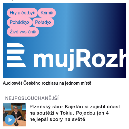
Hry a četby
Krimi
Pohádky
Pořady
Živé vysílání
Audiosvět Českého rozhlasu na jednom místě
NEJPOSLOUCHANĚJŠÍ
Plzeňský sbor Kajetán si zajistil účast
na soutěži v Tokiu. Pojedou jen 4
nejlepší sbory na světě