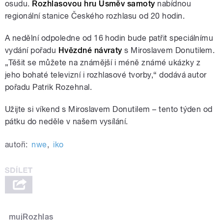
osudu.
Rozhlasovou hru Úsměv samoty
nabídnou
regionální stanice Českého rozhlasu od 20 hodin.
A nedělní odpoledne od 16 hodin bude patřit speciálnímu
vydání pořadu
Hvězdné návraty
s Miroslavem Donutilem.
„Těšit se můžete na známější i méně známé ukázky z
jeho bohaté televizní i rozhlasové tvorby,“ dodává autor
pořadu Patrik Rozehnal.
Užijte si víkend s Miroslavem Donutilem – tento týden od
pátku do neděle v našem vysílání.
autoři:
nwe
,
iko
mujRozhlas