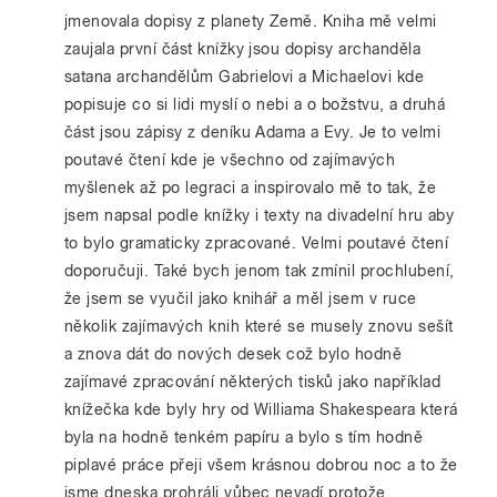
jmenovala dopisy z planety Země. Kniha mě velmi
zaujala první část knížky jsou dopisy archanděla
satana archandělům Gabrielovi a Michaelovi kde
popisuje co si lidi myslí o nebi a o božstvu, a druhá
část jsou zápisy z deníku Adama a Evy. Je to velmi
poutavé čtení kde je všechno od zajímavých
myšlenek až po legraci a inspirovalo mě to tak, že
jsem napsal podle knížky i texty na divadelní hru aby
to bylo gramaticky zpracované. Velmi poutavé čtení
doporučuji. Také bych jenom tak zmínil prochlubení,
že jsem se vyučil jako knihář a měl jsem v ruce
několik zajímavých knih které se musely znovu sešít
a znova dát do nových desek což bylo hodně
zajímavé zpracování některých tisků jako například
knížečka kde byly hry od Williama Shakespeara která
byla na hodně tenkém papíru a bylo s tím hodně
piplavé práce přeji všem krásnou dobrou noc a to že
jsme dneska prohráli vůbec nevadí protože