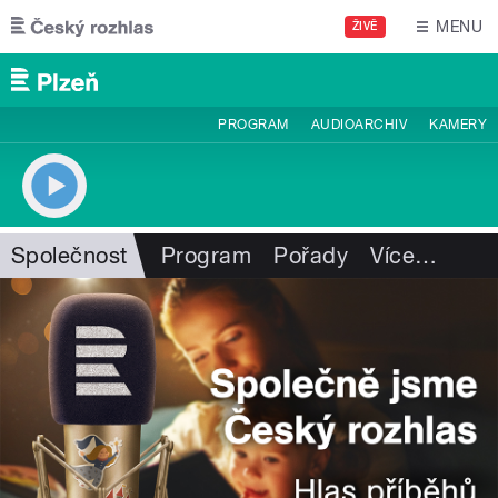
Přejít k hlavnímu obsahu
MENU
ŽIVĚ
PROGRAM
AUDIOARCHIV
KAMERY
Společnost
Program
Pořady
Více
…