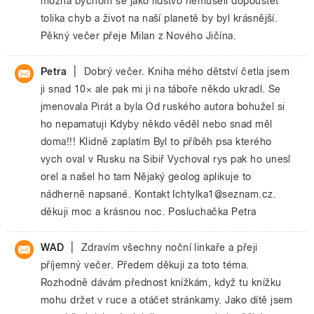
možná bychom se jako lidstvo nemuseli dopouštět
tolika chyb a život na naší planetě by byl krásnější.
Pěkný večer přeje Milan z Nového Jičína.
|
Petra
Dobrý večer. Kniha mého dětství četla jsem
ji snad 10× ale pak mi ji na táboře někdo ukradl. Se
jmenovala Pirát a byla Od ruského autora bohužel si
ho nepamatuji Kdyby někdo věděl nebo snad měl
doma!!! Klidně zaplatím Byl to příběh psa kterého
vych oval v Rusku na Sibiř Vychoval rys pak ho unesl
orel a našel ho tam Nějaký geolog aplikuje to
nádherně napsané. Kontakt Ichtylka1@seznam.cz.
děkuji moc a krásnou noc. Posluchačka Petra
|
WAD
Zdravím všechny noční linkaře a přeji
příjemný večer. Předem děkuji za toto téma.
Rozhodně dávám přednost knížkám, když tu knížku
mohu držet v ruce a otáčet stránkamy. Jako dítě jsem