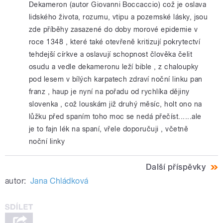
Dekameron (autor Giovanni Boccaccio) což je oslava
lidského života, rozumu, vtipu a pozemské lásky, jsou
zde příběhy zasazené do doby morové epidemie v
roce 1348 , které také otevřeně kritizují pokrytectví
tehdejší církve a oslavují schopnost člověka čelit
osudu a vedle dekameronu leží bible , z chaloupky
pod lesem v bílých karpatech zdraví noční linku pan
franz , haup je nyní na pořadu od rychlíka dějiny
slovenka , což louskám již druhý měsíc, holt ono na
lůžku před spaním toho moc se nedá přečíst......ale
je to fajn lék na spaní, vřele doporučuji , včetně
noční linky
Další příspěvky
autor:
Jana Chládková