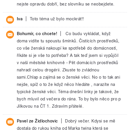
nejste opravdu dobří, bez slovníku se neobejdete.
|
Iva
Toto téma už bylo mockrát!!
|
Bohumír, co chcete!
Co budu vykládat, když
doma vidíte tu spoustu šmínků. Čistících prostředků,
co vše ženská nakoupí ke spotřebě do domácností,
říkáte si je vše to potřeba? A tak teď jsem si vypůjčil
v naší městské knihovně - Pět domácích prostředků
nahradí celou drogérii. Zkuste to zvládnou
sami.Chlap a zajímá se o ženské věci. No o to tak ani
nejde, spíž o to že když něco hledáte , narazíte na
typické ženské věci. Téma dnešní linky je takové, že
bych mluvil od večera do rána. To by bylo něco pro p
Jílkovou na ČT 1. Zdravím přátelé.
|
Pavel ze Židlochovic
Dobrý večer. Kdysi se mě
dostala do rukou kniha od Marka twina která se