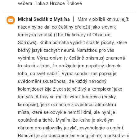
večera . Inka z Hrdace Králové
|
Michal Sedlák z Myšlína
Mám v oblibě knihu, jejíž
název by se dal do češtiny přeložit jako slovník
temných smutků (The Dictionary of Obscure
Sorrows). Kniha pomáhá vyjádřit složité pocity, které
běžný jazyk zachytit neumí. Namátkou pro vás
vybírám: Výraz onism (v češtině onismus) znamená
frustraci z toho, že prožijete jen nepatrný zlomek
toho, co svět nabízí. Výraz sonder zas popisuje
uvědomění skutečnosti, že každý náhodný
kolemjdoucí žije život stejně živý a komplexní jako
ten váš. A taky se mi líbí výraz kenopsia (česky
kenopsie), jenž označuje zlověstnou atmosféru
místa, které se obvykle hemží lidmi, ale nyní je
opuštěné a tiché. Myslím, že kniha je skvělým
dárkem pro milovníky jazyků, psychologie a umění.
Bohužel je ale dostupná jen v angličtině, a pokud v ní