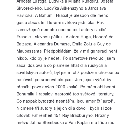
Arnošta Lustiga, Ludvíka a Milana Kunderu, Josefa
Škvoreckého, Ludvíka Aškenazyho a Jaroslava
Havlíčka. A Bohumil Hrabal je alespoň dle mého
gusta absolutní literární světová jednička. Pak
samozřejmě nemohu opomenout autory sladké
Francie - slavnou pětku - Victora Huga, Honoré de
Balzaca, Alexandra Dumase, Emila Zolu a Guy de
Maupassanta. Předpokládám, že v mé generaci není
nikdo, kdo by je nečetl. Po sametové revoluci jsem
začal doslova a do písmene hltat díla ruských a
sovětských autorů, byl jsem totiž postižen chorobnou
nenávistí po srpnové okupaci. Jen jejich výčet by
přesáhl povolených 2000 znaků. Po mém oblíbenci
Bohumilu Hrabalovi naprosté top světové literatury.
Co naopak bytostně nesnáším, jsou američtí autoři.
Nicméně tři autory a jejich díla dovolil bych si zde
citovat: Fahrenheit 451 Ray Bradburyho, Hrozny
hněvu Johna Steinbecka a Pan Kaplan má třídu rád