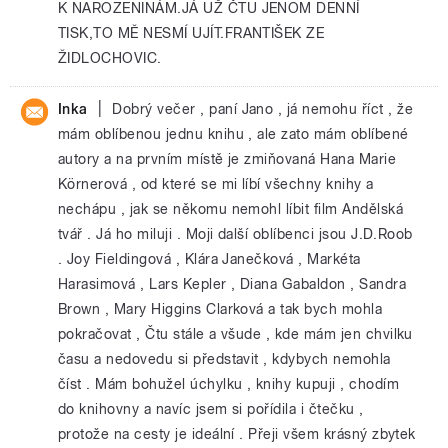
K NAROZENINÁM.JÁ UŽ ČTU JENOM DENNÍ
TISK,TO MĚ NESMÍ UJÍT.FRANTIŠEK ZE
ŽIDLOCHOVIC.
|
Inka
Dobrý večer , paní Jano , já nemohu říct , že
mám oblíbenou jednu knihu , ale zato mám oblíbené
autory a na prvním místě je zmiňovaná Hana Marie
Körnerová , od které se mi líbí všechny knihy a
nechápu , jak se někomu nemohl líbit film Andělská
tvář . Já ho miluji . Moji další oblíbenci jsou J.D.Roob
. Joy Fieldingová , Klára Janečková , Markéta
Harasimová , Lars Kepler , Diana Gabaldon , Sandra
Brown , Mary Higgins Clarková a tak bych mohla
pokračovat , Čtu stále a všude , kde mám jen chvilku
času a nedovedu si představit , kdybych nemohla
číst . Mám bohužel úchylku , knihy kupuji , chodím
do knihovny a navíc jsem si pořídila i čtečku ,
protože na cesty je ideální . Přeji všem krásný zbytek