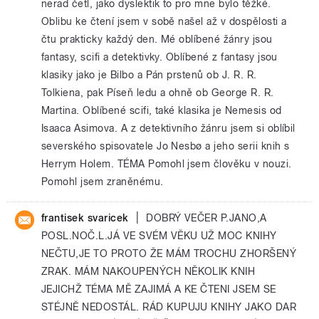
nerad četl, jako dyslektik to pro mne bylo těžké.
Oblibu ke čtení jsem v sobě našel až v dospělosti a
čtu prakticky každý den. Mé oblíbené žánry jsou
fantasy, scifi a detektivky. Oblíbené z fantasy jsou
klasiky jako je Bilbo a Pán prstenů ob J. R. R.
Tolkiena, pak Píseň ledu a ohně ob George R. R.
Martina. Oblíbené scifi, také klasika je Nemesis od
Isaaca Asimova. A z detektivního žánru jsem si oblíbil
severského spisovatele Jo Nesbø a jeho serii knih s
Herrym Holem. TÉMA Pomohl jsem člověku v nouzi.
Pomohl jsem zraněnému.
|
frantisek svaricek
DOBRÝ VEČER P.JANO,A
POSL.NOČ.L.JÁ VE SVÉM VĚKU UŽ MOC KNIHY
NEČTU,JE TO PROTO ŽE MÁM TROCHU ZHORŠENÝ
ZRAK. MÁM NAKOUPENÝCH NĚKOLIK KNIH
JEJICHŽ TÉMA MĚ ZAJIMÁ A KE ČTENI JSEM SE
STÉJNĚ NEDOSTÁL. RÁD KUPUJU KNIHY JAKO DAR