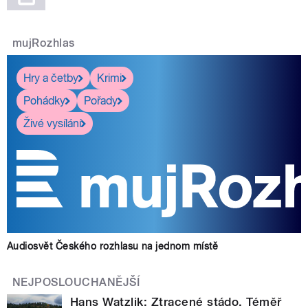
mujRozhlas
Hry a četby
Krimi
Pohádky
Pořady
Živé vysílání
Audiosvět Českého rozhlasu na jednom místě
NEJPOSLOUCHANĚJŠÍ
Hans Watzlik: Ztracené stádo. Téměř