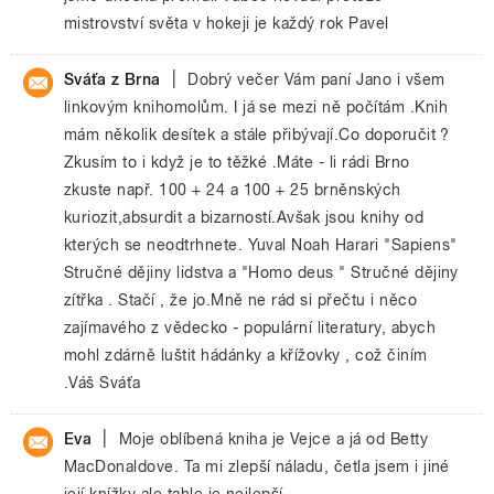
mistrovství světa v hokeji je každý rok Pavel
|
Sváťa z Brna
Dobrý večer Vám paní Jano i všem
linkovým knihomolům. I já se mezi ně počítám .Knih
mám několik desítek a stále přibývají.Co doporučit ?
Zkusím to i když je to těžké .Máte - li rádi Brno
zkuste např. 100 + 24 a 100 + 25 brněnských
kuriozit,absurdit a bizarností.Avšak jsou knihy od
kterých se neodtrhnete. Yuval Noah Harari "Sapiens"
Stručné dějiny lidstva a "Homo deus " Stručné dějiny
zítřka . Stačí , že jo.Mně ne rád si přečtu i něco
zajímavého z vědecko - populární literatury, abych
mohl zdárně luštit hádánky a křížovky , což činím
.Váš Sváťa
|
Eva
Moje oblíbená kniha je Vejce a já od Betty
MacDonaldove. Ta mi zlepší náladu, četla jsem i jiné
její knížky ale tahle je nejlepší.