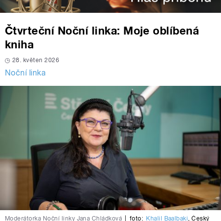
Čtvrteční Noční linka: Moje oblíbená
kniha
28. květen 2026
Noční linka
Moderátorka Noční linky Jana Chládková
|
foto:
Khalil Baalbaki
,
Český