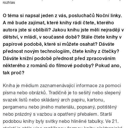
rozhlas
O téma si napsal jeden z vás, posluchačů Noční linky.
A mě bude zajímat, které knihy rádi čtete, kterého
autora jste si oblíbili? Jakou knihu jste měli nejraději v
dětství, v mládí, v současné době? Stále čtete knihy v
papírové podobě, které si můžete osahat? Dáváte
přednost novým technologiím, čtete knihy z čtečky?
Dáváte knižní podobě přednost před zpracováním
některého z románů do filmové podoby? Pokud ano,
tak proč?
Kniha je médium zaznamenávající informace za pomoci
písma nebo obrázků. Tradičně je to sešitý nebo slepený
svazek listů nebo skládaný arch papíru, kartonu,
pergamenu nebo jiného materiálu, popsaný, potištěný
nebo prázdný s vazbou a opatřený přebalem. Starší
podobou knihy byly svitky nebo hliněné tabulky. Ve 21.