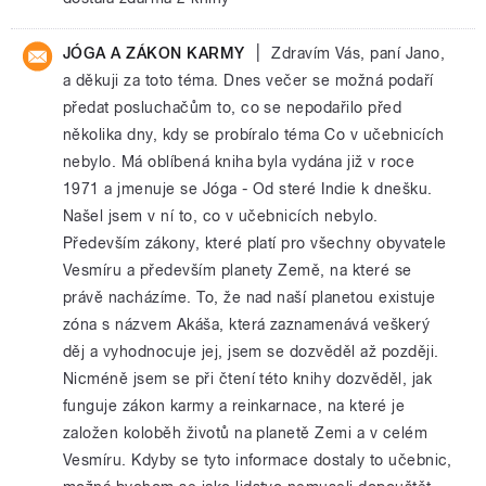
|
JÓGA A ZÁKON KARMY
Zdravím Vás, paní Jano,
a děkuji za toto téma. Dnes večer se možná podaří
předat posluchačům to, co se nepodařilo před
několika dny, kdy se probíralo téma Co v učebnicích
nebylo. Má oblíbená kniha byla vydána již v roce
1971 a jmenuje se Jóga - Od steré Indie k dnešku.
Našel jsem v ní to, co v učebnicích nebylo.
Především zákony, které platí pro všechny obyvatele
Vesmíru a především planety Země, na které se
právě nacházíme. To, že nad naší planetou existuje
zóna s názvem Akáša, která zaznamenává veškerý
děj a vyhodnocuje jej, jsem se dozvěděl až později.
Nicméně jsem se při čtení této knihy dozvěděl, jak
funguje zákon karmy a reinkarnace, na které je
založen koloběh životů na planetě Zemi a v celém
Vesmíru. Kdyby se tyto informace dostaly to učebnic,