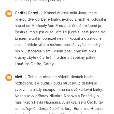
|
Ondřej Černý
Krásný čtvrtek milá Jano, mám
rovnou dvě oblíbené knihy, jednou z nich je Kolosální
nápad od Michaely Van Erne a další má oblíbená je
Polárka, moje psí duše, vím že jí vyšla ještě jedna ale
tu jsem si zatím bohužel nestihl koupit a otázkou je
jestli jí někde vůbec seženu protože vyšla minulký
rok v Listopadu. Vám i Všem posluchačům přeji
krásný zbytek čtvrtečního dne a úspěšný pátek.
Loučí se Ondřej Černý
|
Aleš
Tohle je téma na několik desítek hodin
rozhovoru, ale budiž - budu stručný. Z dětství si
vybavím a nikdy nezapomenu na dvě kultovní knihy:
Neználkovy příhody Nikolaje Nosova a Pohádky o
mašinkách Pavla Naumana. A jelikož jsem Čech, tak
samozřejmě adoruji české autory: Bohumila Hrabala,