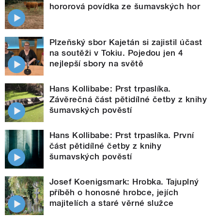
hororová povídka ze šumavských hor
Plzeňský sbor Kajetán si zajistil účast
na soutěži v Tokiu. Pojedou jen 4
nejlepší sbory na světě
Hans Kollibabe: Prst trpaslíka.
Závěrečná část pětidílné četby z knihy
šumavských pověstí
Hans Kollibabe: Prst trpaslíka. První
část pětidílné četby z knihy
šumavských pověstí
Josef Koenigsmark: Hrobka. Tajuplný
příběh o honosné hrobce, jejích
majitelích a staré věrné služce