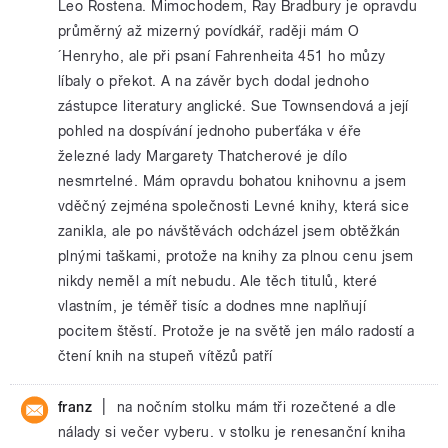
Leo Rostena. Mimochodem, Ray Bradbury je opravdu
průměrný až mizerný povídkář, raději mám O
´Henryho, ale při psaní Fahrenheita 451 ho můzy
líbaly o překot. A na závěr bych dodal jednoho
zástupce literatury anglické. Sue Townsendová a její
pohled na dospívání jednoho puberťáka v éře
železné lady Margarety Thatcherové je dílo
nesmrtelné. Mám opravdu bohatou knihovnu a jsem
vděčný zejména společnosti Levné knihy, která sice
zanikla, ale po návštěvách odcházel jsem obtěžkán
plnými taškami, protože na knihy za plnou cenu jsem
nikdy neměl a mít nebudu. Ale těch titulů, které
vlastním, je téměř tisíc a dodnes mne naplňují
pocitem štěstí. Protože je na světě jen málo radostí a
čtení knih na stupeň vítězů patří
|
franz
na nočním stolku mám tři rozečtené a dle
nálady si večer vyberu. v stolku je renesanční kniha