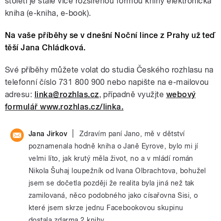
století je stále více rozšířenou formou knihy elektronická
kniha (e-kniha, e-book).
Na vaše příběhy se v dnešní Noční lince z Prahy už teď
těší Jana Chládková.
Své příběhy můžete volat do studia Českého rozhlasu na
telefonní číslo 731 800 900 nebo napište na e-mailovou
adresu:
linka@rozhlas.cz
, případně využjte
webový
formulář www.rozhlas.cz/linka.
|
Jana Jirkov
Zdravím paní Jano, mě v dětství
poznamenala hodně kniha o Janě Eyrove, bylo mi jí
velmi líto, jak krutý měla život, no a v mládí román
Nikola Šuhaj loupežník od Ivana Olbrachtova, bohužel
jsem se dočetla později že realita byla jiná než tak
zamilovaná, něco podobného jako císařovna Sisi, o
které jsem skrze jednu Facebookovou skupinu
dostala zdarma 2 knihy