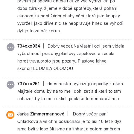
prvním příspěvku chtěla říct,že vše vydrží jen po
dobu záruky. žijeme v době spotřeby,která pohání
ekonomiku není žádoucí,aby věci které jste koupily
vydrželi jako dříve.nic se neopravuje hned se vyhodí
dyt je to za pár korun.
|
734xxx934
Dobry vecer.Na vlastni oci jsem videla
vybuchnout prazdny,plastovy zapalovac a zacala
horet trava.proto jsou pozary..Plastove lahve
skoncit.LUDMILA OLOMOU
|
737xxx251
dnes nekteri vyhazuji odpadky z oken
Majitele domu by na to meli dohlizet a ti kteri to tam
nahazeli by to meli uklidit jinak se to nenauci Jirina
|
Jarka Zimmermannové
Dobrý večer paní
Chládková a všichni posluchači je to asi 10 let kldyž
jsme byli v lese šli jsme na linhart a potom směrem