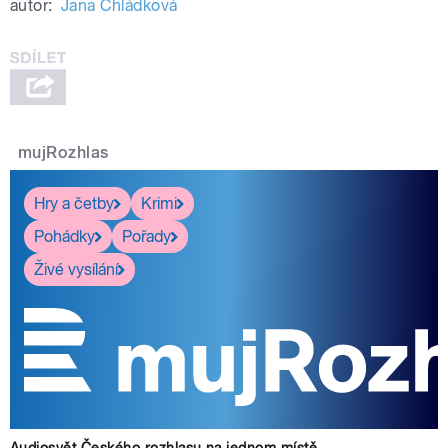
autor:
Jana Chládková
mujRozhlas
Hry a četby
Krimi
Pohádky
Pořady
Živé vysílání