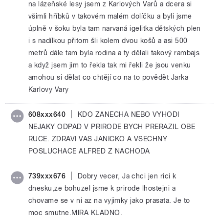
na lázeňské lesy jsem z Karlových Varů a dcera si
všimli hříbků v takovém malém dolíčku a byli jsme
úplně v šoku byla tam narvaná igelitka dětských plen
i s nadílkou přitom šli kolem dvou košů a asi 500
metrů dále tam byla rodina a ty dělali takový rambajs
a když jsem jim to řekla tak mi řekli že jsou venku
amohou si dělat co chtějí co na to povědět Jarka
Karlovy Vary
|
608xxx640
KDO ZANECHA NEBO VYHODI
NEJAKY ODPAD V PRIRODE BYCH PRERAZIL OBE
RUCE. ZDRAVI VAS JANICKO A VSECHNY
POSLUCHACE ALFRED Z NACHODA
|
739xxx676
Dobry vecer, Ja chci jen rici k
dnesku,ze bohuzel jsme k prirode lhostejni a
chovame se v ni az na vyjimky jako prasata. Je to
moc smutne.MIRA KLADNO.