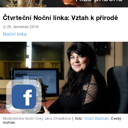
Čtvrteční Noční linka: Vztah k přírodě
25. červenec 2019
Noční linka
Moderátorka Noční linky Jana Chládková
|
foto:
Khalil Baalbaki
,
Český
rozhlas