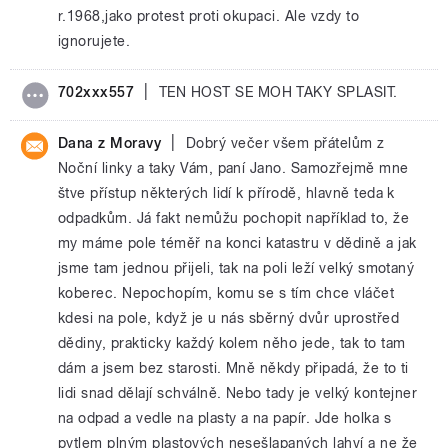
r.1968,jako protest proti okupaci. Ale vzdy to
ignorujete.
|
702xxx557
TEN HOST SE MOH TAKY SPLASIT.
|
Dana z Moravy
Dobrý večer všem přátelům z
Noční linky a taky Vám, paní Jano. Samozřejmě mne
štve přístup některých lidí k přírodě, hlavně teda k
odpadkům. Já fakt nemůžu pochopit například to, že
my máme pole téměř na konci katastru v dědině a jak
jsme tam jednou přijeli, tak na poli leží velký smotaný
koberec. Nepochopím, komu se s tím chce vláčet
kdesi na pole, když je u nás sběrný dvůr uprostřed
dědiny, prakticky každý kolem něho jede, tak to tam
dám a jsem bez starosti. Mně někdy připadá, že to ti
lidi snad dělají schválně. Nebo tady je velký kontejner
na odpad a vedle na plasty a na papír. Jde holka s
pytlem plným plastových nesešlapaných lahví a ne že