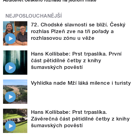
Audiosvět Českého rozhlasu na jednom místě
NEJPOSLOUCHANĚJŠÍ
72. Chodské slavnosti se blíží. Český
rozhlas Plzeň zve na tři pořady a
rozhlasovou zónu u věže
Hans Kollibabe: Prst trpaslíka. První
část pětidílné četby z knihy
šumavských pověstí
Vyhlídka nade Mží láká milence i turisty
Hans Kollibabe: Prst trpaslíka.
Závěrečná část pětidílné četby z knihy
šumavských pověstí