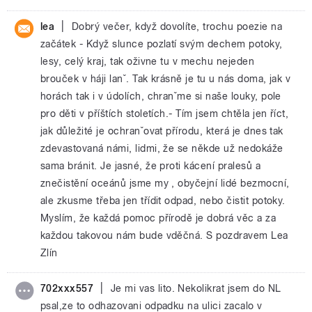
|
lea
Dobrý večer, když dovolíte, trochu poezie na
začátek - Když slunce pozlatí svým dechem potoky,
lesy, celý kraj, tak oživne tu v mechu nejeden
brouček v háji lanˇ. Tak krásně je tu u nás doma, jak v
horách tak i v údolích, chranˇme si naše louky, pole
pro děti v příštích stoletích.- Tím jsem chtěla jen říct,
jak důležité je ochranˇovat přírodu, která je dnes tak
zdevastovaná námi, lidmi, že se někde už nedokáže
sama bránit. Je jasné, že proti kácení pralesů a
znečistění oceánů jsme my , obyčejní lidé bezmocní,
ale zkusme třeba jen třídit odpad, nebo čistit potoky.
Myslím, že každá pomoc přírodě je dobrá věc a za
každou takovou nám bude vděčná. S pozdravem Lea
Zlín
|
702xxx557
Je mi vas lito. Nekolikrat jsem do NL
psal,ze to odhazovani odpadku na ulici zacalo v