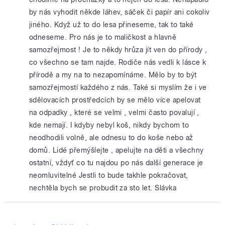
by nás vyhodit někde láhev, sáček či papír ani cokoliv
jiného. Když už to do lesa přineseme, tak to také
odneseme. Pro nás je to maličkost a hlavně
samozřejmost ! Je to někdy hrůza jít ven do přírody ,
co všechno se tam najde. Rodiče nás vedli k lásce k
přírodě a my na to nezapomínáme. Mělo by to být
samozřejmostí každého z nás. Také si myslím že i ve
sdělovacích prostředcích by se mělo více apelovat
na odpadky , které se velmi , velmi často povalují ,
kde nemají. I kdyby nebyl koš, nikdy bychom to
neodhodili volně, ale odnesu to do koše nebo až
domů. Lidé přemýšlejte , apelujte na děti a všechny
ostatní, vždyť co tu najdou po nás další generace je
neomluvitelné Jestli to bude takhle pokračovat,
nechtěla bych se probudit za sto let. Slávka