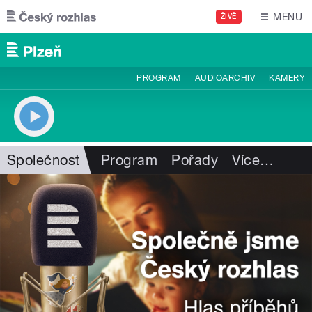
Přejít k hlavnímu obsahu
MENU
ŽIVĚ
PROGRAM
AUDIOARCHIV
KAMERY
Společnost
Program
Pořady
Více
…