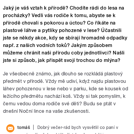
Jaký je váš vztah k přírodě? Chodíte rádi do lesa na
procházky? Vedli vás rodiče k tomu, abyste se k
přírodě chovali s pokorou a úctou? Co říkáte na
plastové láhve a pytlíky pohozené v lese? Účastnili
jste se někdy akce, kdy se sbírají hromadně odpadky
např. z našich vodních toků? Jakým způsobem
můžeme chránit naši přírodu coby jednotlivci? Našli
jste si způsob, jak přispět svojí trochou do mlýna?
Je všeobecně známo, jak dlouho se rozkládá plastový
předmět v přírodě. Vždy mě udiví, když najdu plastovou
láhev pohozenou v lese nebo v parku, kde se kousek od
ležícího předmětu nachází koš. Vždy si tak pomyslím, k
čemu vedou doma rodiče své děti? Budu se ptát v
dnešní Noční lince na vaše zkušenosti.
|
tomáš
Dobrý večer-rád bych vysvětlil co paní v