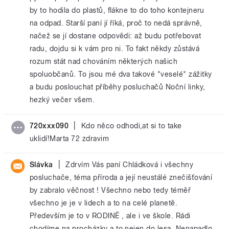
by to hodila do plastů, flákne to do toho kontejneru
na odpad. Starší paní jí říká, proč to nedá správně,
načež se jí dostane odpovědi: až budu potřebovat
radu, dojdu si k vám pro ni. To fakt někdy zůstává
rozum stát nad chováním některých našich
spoluobčanů. To jsou mé dva takové "veselé" zážitky
a budu poslouchat příběhy posluchačů Noční linky,
hezký večer všem.
|
720xxx090
Kdo něco odhodi,at si to take
uklidí!Marta 72 zdravim
|
Slávka
Zdrvím Vás paní Chládková i všechny
posluchače, téma příroda a její neustálé znečišťování
by zabralo věčnost ! Všechno nebo tedy téměř
všechno je je v lidech a to na celé planetě.
Především je to v RODINĚ , ale i ve škole. Rádi
chodíme na procházky a to nejen do lesa. Nenapadlo