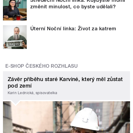
Středeční Noční linka: Kdybyste mohli
změnit minulost, co byste udělali?
Úterní Noční linka: Život za katrem
E-SHOP ČESKÉHO ROZHLASU
Závěr příběhu staré Karviné, který měl zůstat
pod zemí
Karin Lednická, spisovatelka