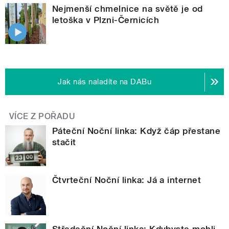
Nejmenší chmelnice na světě je od
letoška v Plzni-Černicích
Jak nás naladíte na DABu
VÍCE Z POŘADU
Páteční Noční linka: Když čáp přestane
stačit
Čtvrteční Noční linka: Já a internet