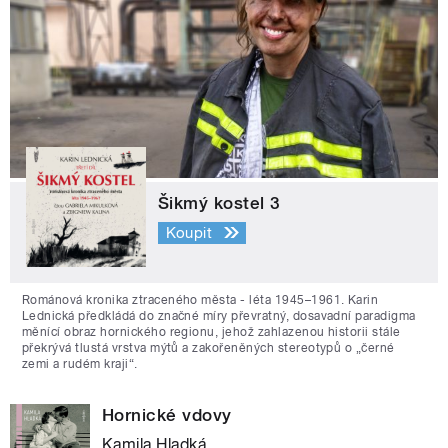
Šikmý kostel 3
Koupit
Románová kronika ztraceného města - léta 1945–1961. Karin
Lednická předkládá do značné míry převratný, dosavadní paradigma
měnící obraz hornického regionu, jehož zahlazenou historii stále
překrývá tlustá vrstva mýtů a zakořeněných stereotypů o „černé
zemi a rudém kraji“.
Hornické vdovy
Kamila Hladká