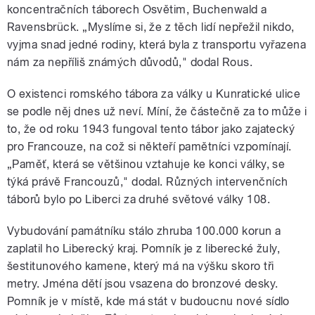
koncentračních táborech Osvětim, Buchenwald a
Ravensbrück. „Myslíme si, že z těch lidí nepřežil nikdo,
vyjma snad jedné rodiny, která byla z transportu vyřazena
nám za nepříliš známých důvodů," dodal Rous.
O existenci romského tábora za války u Kunratické ulice
se podle něj dnes už neví. Míní, že částečně za to může i
to, že od roku 1943 fungoval tento tábor jako zajatecký
pro Francouze, na což si někteří pamětníci vzpomínají.
„Paměť, která se většinou vztahuje ke konci války, se
týká právě Francouzů," dodal. Různých intervenčních
táborů bylo po Liberci za druhé světové války 108.
Vybudování památníku stálo zhruba 100.000 korun a
zaplatil ho Liberecký kraj. Pomník je z liberecké žuly,
šestitunového kamene, který má na výšku skoro tři
metry. Jména dětí jsou vsazena do bronzové desky.
Pomník je v místě, kde má stát v budoucnu nové sídlo