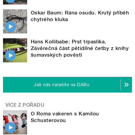
Oskar Baum: Rána osudu. Krutý příběh
chytrého kluka
Hans Kollibabe: Prst trpaslíka.
Závěrečná část pětidílné četby z knihy
šumavských pověstí
Jak nás naladíte na DABu
VÍCE Z POŘADU
O Roma vakeren s Kamilou
Schusterovou