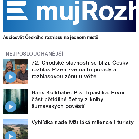
Audiosvět Českého rozhlasu na jednom místě
NEJPOSLOUCHANĚJŠÍ
72. Chodské slavnosti se blíží. Český
rozhlas Plzeň zve na tři pořady a
rozhlasovou zónu u věže
Hans Kollibabe: Prst trpaslíka. První
část pětidílné četby z knihy
šumavských pověstí
Vyhlídka nade Mží láká milence i turisty