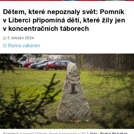
Dětem, které nepoznaly svět: Pomník
v Liberci připomíná děti, které žily jen
v koncentračních táborech
5. březen 2024
O Roma vakeren
Památník nazvaný Dětem, které nepoznaly svět
|
foto:
Radek Petrášek
,