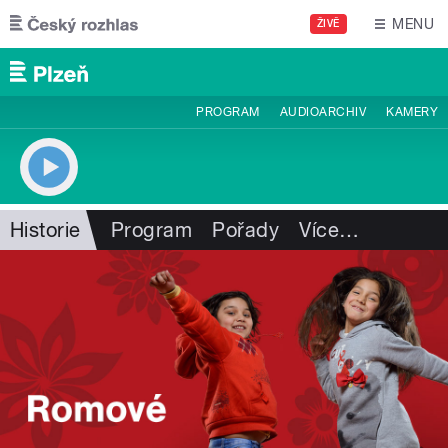
Přejít k hlavnímu obsahu
MENU
ŽIVĚ
PROGRAM
AUDIOARCHIV
KAMERY
Historie
Program
Pořady
Více
…