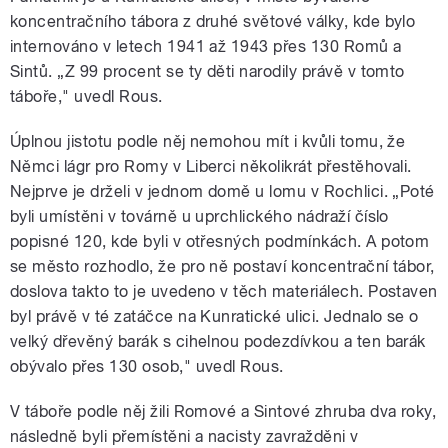
koncentračního tábora z druhé světové války, kde bylo
internováno v letech 1941 až 1943 přes 130 Romů a
Sintů. „Z 99 procent se ty děti narodily právě v tomto
táboře," uvedl Rous.
Úplnou jistotu podle něj nemohou mít i kvůli tomu, že
Němci lágr pro Romy v Liberci několikrát přestěhovali.
Nejprve je drželi v jednom domě u lomu v Rochlici. „Poté
byli umístěni v továrně u uprchlického nádraží číslo
popisné 120, kde byli v otřesných podmínkách. A potom
se město rozhodlo, že pro ně postaví koncentrační tábor,
doslova takto to je uvedeno v těch materiálech. Postaven
byl právě v té zatáčce na Kunratické ulici. Jednalo se o
velký dřevěný barák s cihelnou podezdívkou a ten barák
obývalo přes 130 osob," uvedl Rous.
V táboře podle něj žili Romové a Sintové zhruba dva roky,
následně byli přemístěni a nacisty zavražděni v