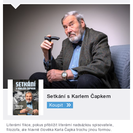
Setkání s Karlem Čapkem
Koupit
Literární fikce, pokus přiblížit literární nadsázkou spisovatele,
filozofa, ale hlavně člověka Karla Čapka trochu jinou formou.