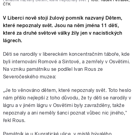
ČTK
V Liberci nově stojí žulový pomník nazvaný Dětem,
které nepoznaly svět. Jsou na něm jména 11 dětí,
které za druhé světové války žily jen v nacistických
lágrech.
Děti se narodily v libereckém koncentračním táboře, kde
byli internováni Romové a Sintové, a zemřely v Osvětimi.
Na vzniku památníku se podílel Ivan Rous ze
Severočeského muzea:
„Je to věnováno dětem, které nepoznaly svět. Toto heslo
nám přišlo nejlepší z toho důvodu, že ty děti se narodily v
lágru a v jiném lágru v Osvětimi byly zavražděny, takže
nepoznaly a ani neměly šanci poznat vůbec nic jiného,"
řekl Rous.
Památník je u Kunratické ulice, v místě bývalého